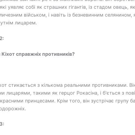
які уявляє собі як страшних гігантів, із стадом овець, як
личезним військом, і навіть із безневинним селянином, 
утнім лицарем.
2:
 Кіхот справжніх противників?
іхот стикається з кількома реальними противниками. Ві
и лицарями, такими як герцог Рокасіна, і б'ється з пов
красними принцесами. Крім того, він зустрічає групу ба
одорожніх.
3: