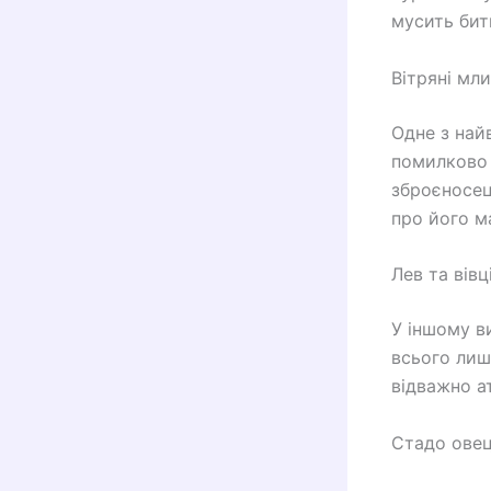
мусить бит
Вітряні мл
Одне з най
помилково п
зброєносец
про його м
Лев та вівц
У іншому в
всього лише
відважно ат
Стадо ове