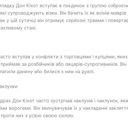
ипадку Дон Кіхот вступає в поєдинок з групою озброєн
 які супроводжують візки. Він бачить їх як воїнів-маврів
ак у цій сутичці він отримує серйозні травми і поверта
ахливому стані.
часто вступав у конфлікти з торговцями і купцями, яких
приймав за розбійників або лицарів-супротивників. Він
латили данину або билися з ним на дуелі.
чаклунки
драх Дон Кіхот часто зустрічав чаклунів і чаклунок, яки
їми ворогами. Він звинувачував їх у накладенні заклятт
 проти них з усією своєю силою.