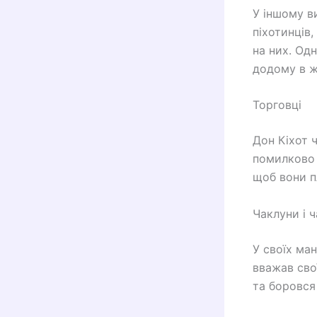
У іншому в
піхотинців,
на них. Одн
додому в ж
Торговці
Дон Кіхот 
помилково 
щоб вони п
Чаклуни і 
У своїх ман
вважав сво
та боровся