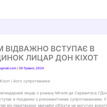
М ВІДВАЖНО ВСТУПАЄ В
ИНОК ЛИЦАР ДОН КІХОТ
t@gmail.com
/
26 Травня, 2024
Кіхот і його супротивники
легендарний лицар з роману Мігеля де Сервантеса \”Дон 
ступає в поєдинки з різноманітними супротивниками. У
яві він перетворює звичайні об\’єкти на могутніх ворогі