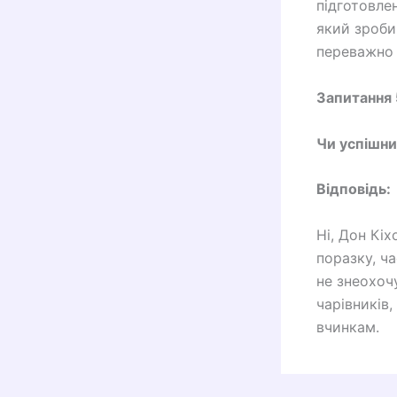
підготовле
який зроби
переважно 
Запитання 
Чи успішни
Відповідь:
Ні, Дон Кіх
поразку, ч
не знеохоч
чарівників,
вчинкам.