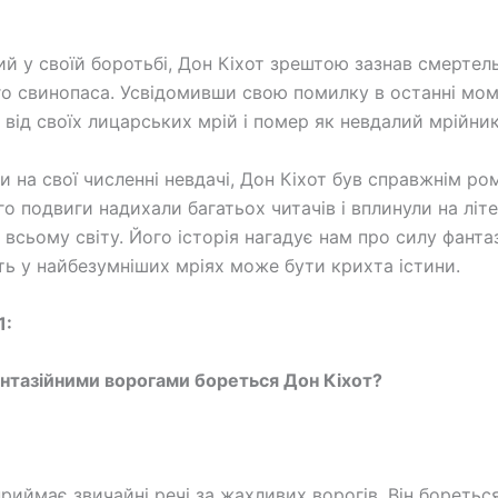
й у своїй боротьбі, Дон Кіхот зрештою зазнав смертел
го свинопаса. Усвідомивши свою помилку в останні моме
 від своїх лицарських мрій і помер як невдалий мрійник
 на свої численні невдачі, Дон Кіхот був справжнім р
го подвиги надихали багатьох читачів і вплинули на літ
 всьому світу. Його історія нагадує нам про силу фантаз
іть у найбезумніших мріях може бути крихта істини.
1:
нтазійними ворогами бореться Дон Кіхот?
приймає звичайні речі за жахливих ворогів. Він бореться