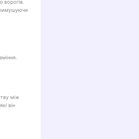
ю ворогів.
 примушуючи
аміння.
итву між
кі він