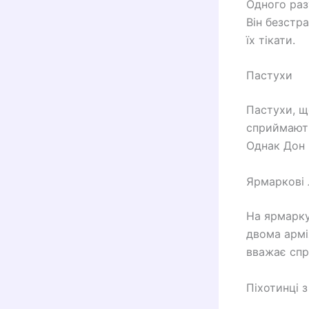
Одного раз
Він безстр
їх тікати.
Пастухи
Пастухи, щ
сприймають
Однак Дон 
Ярмаркові 
На ярмарку
двома армія
вважає спр
Піхотинці з