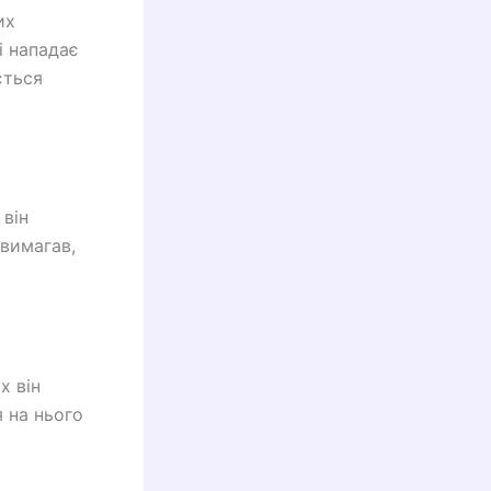
их
 і нападає
ється
 він
 вимагав,
х він
я на нього