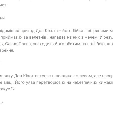
ися.
ини
відоміших пригод Дон Кіхота – його бійка з вітряними м
риймає їх за велетнів і нападає на них з мечем. У резу
ь, Санчо Панса, знаходить його вбитим на полі бою, що
арення.
і
ипадку Дон Кіхот вступає в поєдинок з левом, але насп
 вівці. Його уява перетворює їх на небезпечних хижаків,
акує їх.
ць