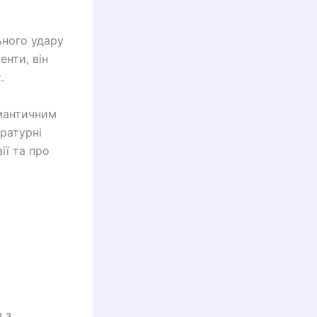
ьного удару
нти, він
.
омантичним
ературні
ії та про
 з