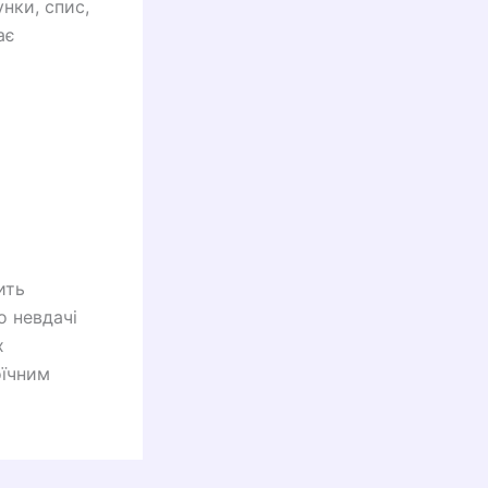
нки, спис,
ає
ить
о невдачі
х
оїчним