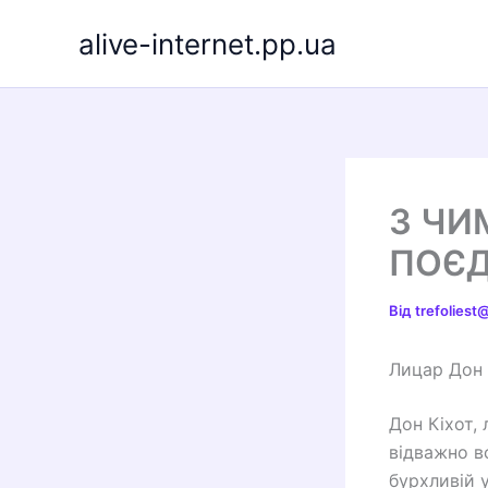
Перейти
alive-internet.pp.ua
до
вмісту
З ЧИ
ПОЄД
Від
trefolies
Лицар Дон 
Дон Кіхот, 
відважно в
бурхливій у