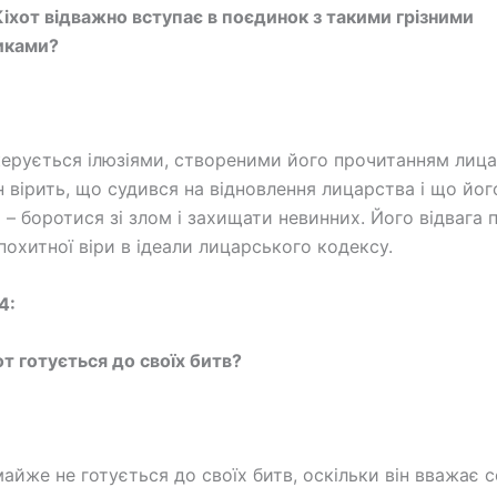
іхот відважно вступає в поєдинок з такими грізними
иками?
керується ілюзіями, створеними його прочитанням лиц
н вірить, що судився на відновлення лицарства і що йог
 – боротися зі злом і захищати невинних. Його відвага 
похитної віри в ідеали лицарського кодексу.
4:
от готується до своїх битв?
майже не готується до своїх битв, оскільки він вважає 