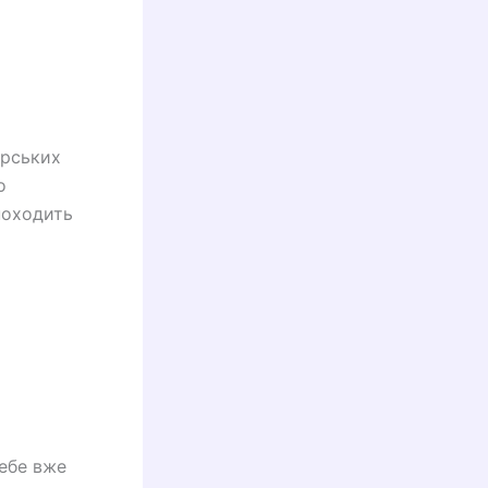
арських
о
походить
себе вже