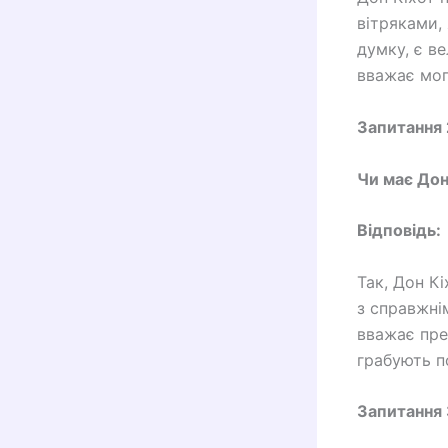
вітряками, 
думку, є ве
вважає мог
Запитання 
Чи має Дон
Відповідь:
Так, Дон К
з справжнім
вважає пре
грабують п
Запитання 