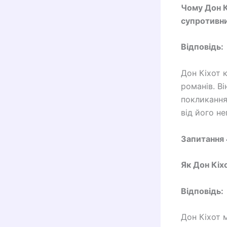
Чому Дон К
супротивн
Відповідь:
Дон Кіхот 
романів. Ві
покликання
від його не
Запитання 
Як Дон Кіх
Відповідь:
Дон Кіхот 