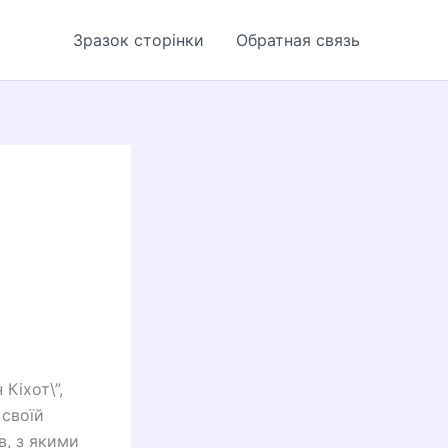
Зразок сторінки
Обратная связь
Кіхот\”,
 своїй
в, з якими