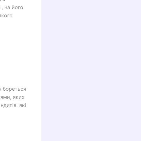
і, на його
якого
н бореться
іями, яких
ндитів, які