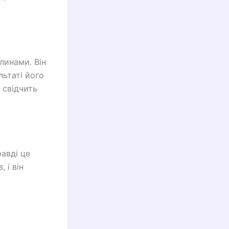
линами. Він
льтаті його
 свідчить
равді це
 і він