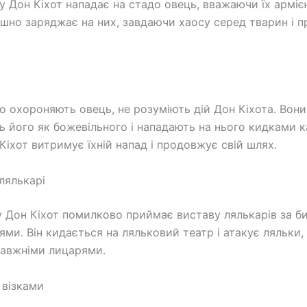
у Дон Кіхот нападає на стадо овець, вважаючи їх арміє
ашно заряджає на них, завдаючи хаосу серед тварин і
о охороняють овець, не розуміють дій Дон Кіхота. Вони
 його як божевільного і нападають на нього кидками к
Кіхот витримує їхній напад і продовжує свій шлях.
лялькарі
 Дон Кіхот помилково приймає виставу лялькарів за б
ми. Він кидається на ляльковий театр і атакує ляльки, я
авжніми лицарями.
 візками