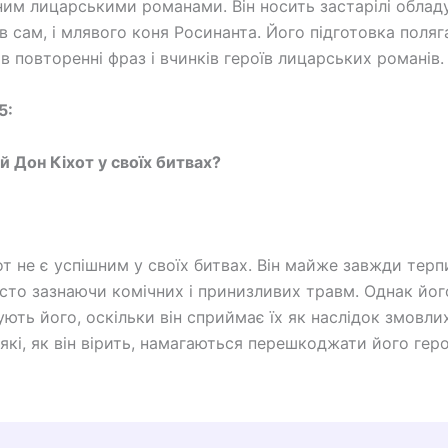
ним лицарськими романами. Він носить застарілі обладу
в сам, і млявого коня Росинанта. Його підготовка поляг
в повторенні фраз і вчинків героїв лицарських романів.
5:
й Дон Кіхот у своїх битвах?
от не є успішним у своїх битвах. Він майже завжди терп
асто зазнаючи комічних і принизливих травм. Однак йог
ують його, оскільки він сприймає їх як наслідок змовли
 які, як він вірить, намагаються перешкоджати його гер