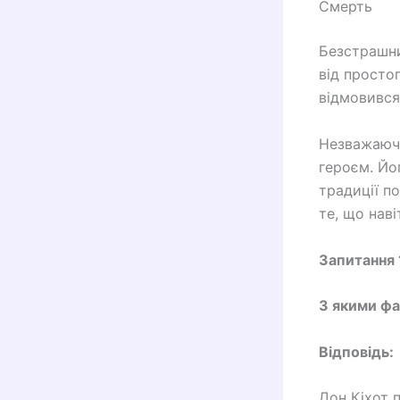
Смерть
Безстрашни
від просто
відмовився
Незважаючи
героєм. Йо
традиції по
те, що нав
Запитання 
З якими фа
Відповідь:
Дон Кіхот 