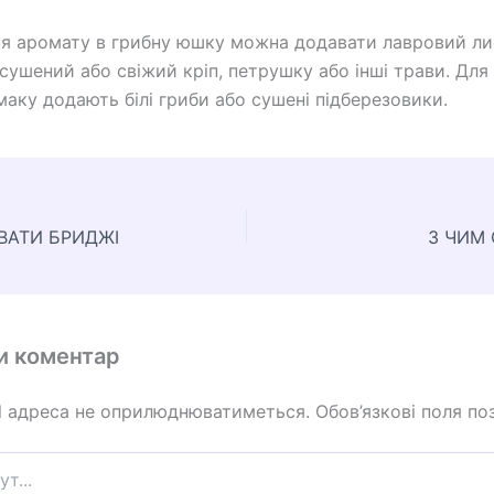
я аромату в грибну юшку можна додавати лавровий ли
сушений або свіжий кріп, петрушку або інші трави. Для
маку додають білі гриби або сушені підберезовики.
ВАТИ БРИДЖІ
З ЧИМ 
и коментар
l адреса не оприлюднюватиметься.
Обов’язкові поля по