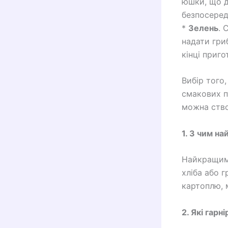
юшки, що д
безпосеред
*
Зелень
. 
надати гри
кінці приг
Вибір того
смакових п
можна ство
1. З чим н
Найкращими
хліба або 
картоплю, 
2. Які гарн