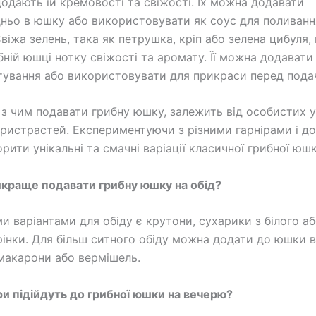
одають їй кремовості та свіжості. Їх можна додавати
ньо в юшку або використовувати як соус для поливанн
Свіжа зелень, така як петрушка, кріп або зелена цибуля
бній юшці нотку свіжості та аромату. Її можна додавати
отування або використовувати для прикраси перед пода
, з чим подавати грибну юшку, залежить від особистих у
ристрастей. Експериментуючи з різними гарнірами і д
рити унікальні та смачні варіації класичної грибної юшк
айкраще подавати грибну юшку на обід?
 варіантами для обіду є крутони, сухарики з білого а
грінки. Для більш ситного обіду можна додати до юшки 
макарони або вермішель.
іри підійдуть до грибної юшки на вечерю?