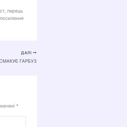
ст, перець
 посилення
ДАЛІ
СМАКУЄ ГАРБУЗ
значені
*