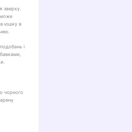
я зверху.
, може
 в юшку в
чею.
подобань і
обавками,
и.
бо чорного
варену