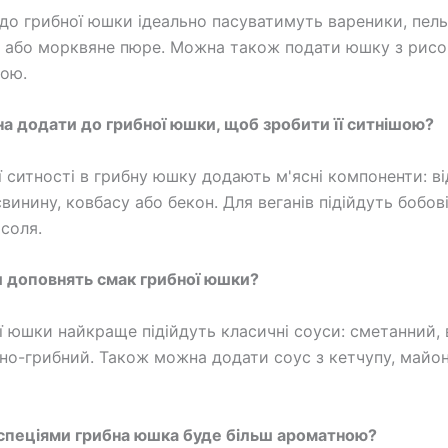
до грибної юшки ідеально пасуватимуть вареники, пель
 або морквяне пюре. Можна також подати юшку з рисо
кою.
а додати до грибної юшки, щоб зробити її ситнішою?
ї ситності в грибну юшку додають м'ясні компоненти: в
винину, ковбасу або бекон. Для веганів підійдуть бобові
асоля.
си доповнять смак грибної юшки?
ї юшки найкраще підійдуть класичні соуси: сметанний,
но-грибний. Також можна додати соус з кетчупу, майо
 спеціями грибна юшка буде більш ароматною?