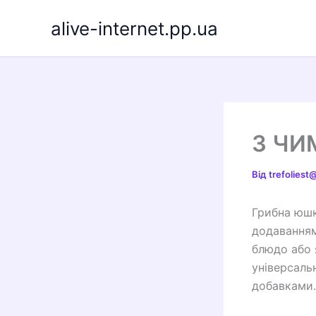
Перейти
alive-internet.pp.ua
до
вмісту
З ЧИ
Від
trefolies
Грибна юшк
додаванням 
блюдо або 
універсаль
добавками.