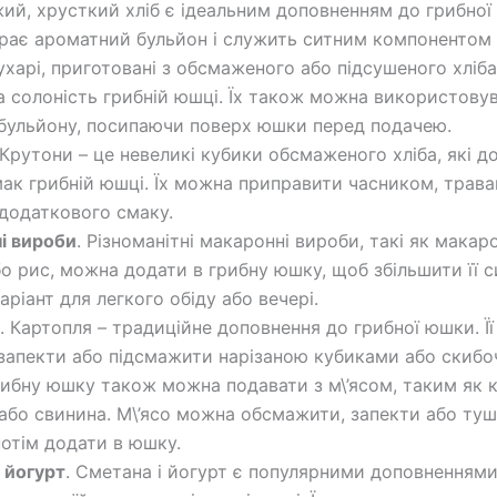
жий, хрусткий хліб є ідеальним доповненням до грибної
рає ароматний бульйон і служить ситним компонентом 
Сухарі, приготовані з обсмаженого або підсушеного хліб
а солоність грибній юшці. Їх також можна використову
бульйону, посипаючи поверх юшки перед подачею.
 Крутони – це невеликі кубики обсмаженого хліба, які 
смак грибній юшці. Їх можна приправити часником, трав
додаткового смаку.
і вироби
. Різноманітні макаронні вироби, такі як макар
о рис, можна додати в грибну юшку, щоб збільшити її с
аріант для легкого обіду або вечері.
. Картопля – традиційне доповнення до грибної юшки. Ї
 запекти або підсмажити нарізаною кубиками або скибо
рибну юшку також можна подавати з м\’ясом, таким як к
або свинина. М\’ясо можна обсмажити, запекти або ту
потім додати в юшку.
 йогурт
. Сметана і йогурт є популярними доповненнями