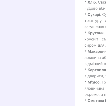
*
Хліб
. Сві
чудово вби
*
Сухарі
. 
текстуру т
загущення 
*
Крутони
.
хрускіт і 
сиром для 
*
Макаронн
локшина аб
відмінний в
*
Картопля
відварити,
*
М\’ясо
. Г
яловичина 
окремо, а 
*
Сметана і