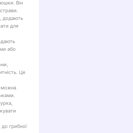
 юшки. Він
страви.
а, додають
вати для
додають
ами або
они,
итність. Це
ї можна
чками.
урка,
шкувати
 до грибної