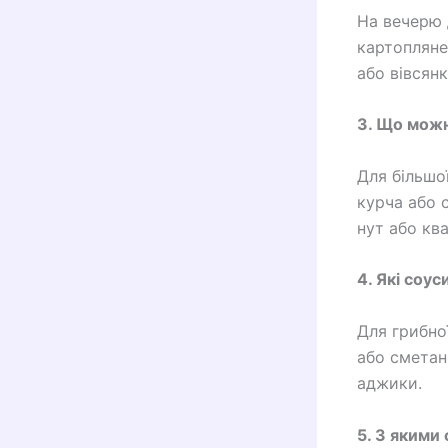
На вечерю 
картопляне
або вівсян
3. Що можн
Для більшо
курча або с
нут або кв
4. Які соу
Для грибно
або сметан
аджики.
5. З якими