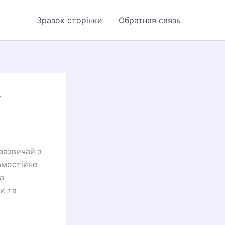
Зразок сторінки
Обратная связь
У
 зазвичай з
самостійне
а
и та