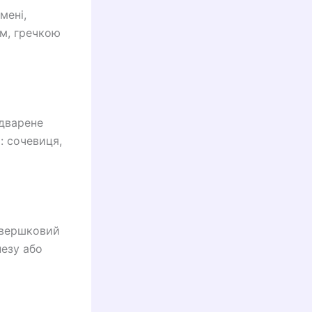
мені,
м, гречкою
ідварене
: сочевиця,
 вершковий
незу або