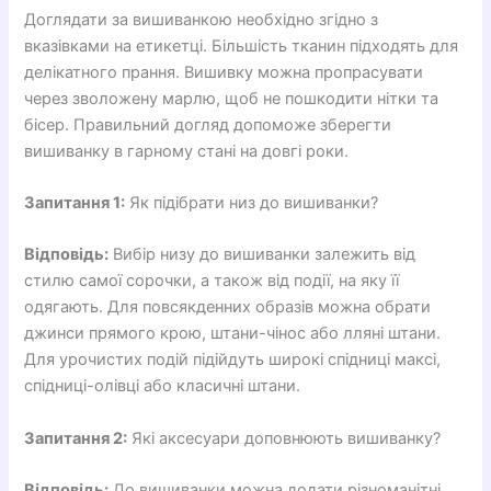
Доглядати за вишиванкою необхідно згідно з
вказівками на етикетці. Більшість тканин підходять для
делікатного прання. Вишивку можна пропрасувати
через зволожену марлю, щоб не пошкодити нітки та
бісер. Правильний догляд допоможе зберегти
вишиванку в гарному стані на довгі роки.
Запитання 1:
Як підібрати низ до вишиванки?
Відповідь:
Вибір низу до вишиванки залежить від
стилю самої сорочки, а також від події, на яку її
одягають. Для повсякденних образів можна обрати
джинси прямого крою, штани-чінос або лляні штани.
Для урочистих подій підійдуть широкі спідниці максі,
спідниці-олівці або класичні штани.
Запитання 2:
Які аксесуари доповнюють вишиванку?
Відповідь:
До вишиванки можна додати різноманітні