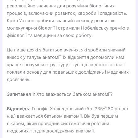
революційне значення для розуміння біологічних
процесів, включаючи розвиток, хвороби і спадковість.
Крік і Уотсон зробили значний внесок у розвиток
молекулярної біології і отримали Нобелівську премію з
фізіології та медицини за свою роботу.
Це лише деякі з багатьох вчених, які зробили значний
внесок у галузь анатомії. Їх відкриття допомогли нам
краще зрозуміти структуру і функції людського тіла і
поклали основу для подальших досліджень і медичних
досягнень.
Запитання 1:
Хто вважається батьком анатомії?
Відповідь:
Герофіл Халкедонський (бл. 335-280 рр. до
н.е.) вважається батьком анатомії. Він був першим
лікарем, який проводив систематичні розтини
людських тіл для дослідження анатомії.