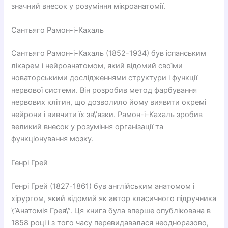
значний внесок у розуміння мікроанатомії.
Сантьяго Рамон-і-Кахаль
Сантьяго Рамон-і-Кахаль (1852-1934) був іспанським
лікарем і нейроанатомом, який відомий своїми
новаторськими дослідженнями структури і функції
нервової системи. Він розробив метод фарбування
нервових клітин, що дозволило йому виявити окремі
нейрони і вивчити їх зв\’язки. Рамон-і-Кахаль зробив
великий внесок у розуміння організації та
функціонування мозку.
Генрі Грей
Генрі Грей (1827-1861) був англійським анатомом і
хірургом, який відомий як автор класичного підручника
\”Анатомія Грея\”. Ця книга була вперше опублікована в
1858 році і з того часу перевидавалася неодноразово,