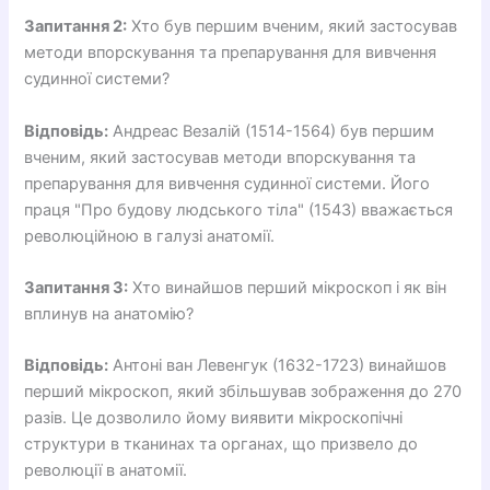
Запитання 2:
Хто був першим вченим, який застосував
методи впорскування та препарування для вивчення
судинної системи?
Відповідь:
Андреас Везалій (1514-1564) був першим
вченим, який застосував методи впорскування та
препарування для вивчення судинної системи. Його
праця "Про будову людського тіла" (1543) вважається
революційною в галузі анатомії.
Запитання 3:
Хто винайшов перший мікроскоп і як він
вплинув на анатомію?
Відповідь:
Антоні ван Левенгук (1632-1723) винайшов
перший мікроскоп, який збільшував зображення до 270
разів. Це дозволило йому виявити мікроскопічні
структури в тканинах та органах, що призвело до
революції в анатомії.