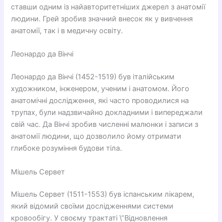
ставши одним із найавторитетніших джерел з анатомії
людини. Грей зробив значний внесок як у вивчення
анатомії, так і в медичну освіту.
Леонардо да Вінчі
Леонардо да Вінчі (1452-1519) був італійським
художником, інженером, ученим і анатомом. Його
анатомічні дослідження, які часто проводилися на
трупах, були надзвичайно докладними і випереджали
свій час. Да Вінчі зробив численні малюнки і записи з
анатомії людини, що дозволило йому отримати
глибоке розуміння будови тіла.
Мішель Сервет
Мішель Сервет (1511-1553) був іспанським лікарем,
який відомий своїми дослідженнями системи
кровообігу. У своєму трактаті \”Відновлення