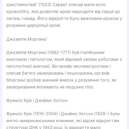
християнства\” (1553) Сервет описав мале коло
кровообігу, яке дозволяє крові надходити від серця до
легень і назад. Його відкриття було важливим кроком у
розумінні циркуляції крові.
Джузеппе Морганьї
Джузеппе Морганьї (1682-1771) був італійським
анатомом і патологом, який відомий своїми роботами з
патологічної анатомії. Він провів численні розтини і
описав багато захворювань і пошкоджень органів.
Морганьї зробив значний внесок у розуміння того, як
захворювання впливають на людське тіло.
Френсіс Крік і Джеймс Уотсон
Френсіс Крік (1916-2004) і Джеймс Уотсон (1928-) були
англо-американськими вченими, які відомі відкриттям
структури ДНК у 1953 році. Їх відкриття мало