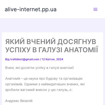
Перейти
alive-internet.pp.ua
до
вмісту
ЯКИЙ ВЧЕНИЙ ДОСЯГНУВ
УСПІХУ В ГАЛУЗІ АНАТОМІЇ
Від
trefoliest@gmail.com
/
12 Квітня, 2024
Вчені, які досягли успіху в галузі анатомії
Анатомія – це наука про будову та організацію
організмів. Одними з найвидатніших вчених, які
зробили вагомий внесок у цю галузь, є:
Андреас Везалій