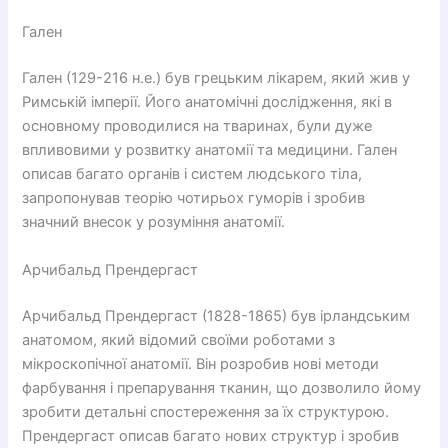
Гален
Гален (129-216 н.е.) був грецьким лікарем, який жив у
Римській імперії. Його анатомічні дослідження, які в
основному проводилися на тваринах, були дуже
впливовими у розвитку анатомії та медицини. Гален
описав багато органів і систем людського тіла,
запропонував теорію чотирьох гуморів і зробив
значний внесок у розуміння анатомії.
Арчибальд Прендергаст
Арчибальд Прендергаст (1828-1865) був ірландським
анатомом, який відомий своїми роботами з
мікроскопічної анатомії. Він розробив нові методи
фарбування і препарування тканин, що дозволило йому
зробити детальні спостереження за їх структурою.
Прендергаст описав багато нових структур і зробив