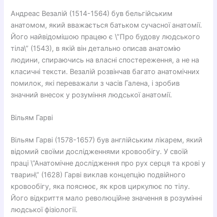
Андреас Везалій (1514-1564) був бельгійським
анатомом, який вважається батьком сучасної анатомії.
Його найвідомішою працею є \”Про будову людського
тіла\” (1543), в якій він детально описав анатомію
людини, спираючись на власні спостереження, а не на
класичні тексти. Везалій розвінчав багато анатомічних
помилок, які переважали з часів Галена, і зробив
значний внесок у розуміння людської анатомії.
Вільям Гарві
Вільям Гарві (1578-1657) був англійським лікарем, який
відомий своїми дослідженнями кровообігу. У своїй
праці \”Анатомічне дослідження про рух серця та крові у
тварин\” (1628) Гарві виклав концепцію подвійного
кровообігу, яка пояснює, як кров циркулює по тілу.
Його відкриття мало революційне значення в розумінні
людської фізіології.