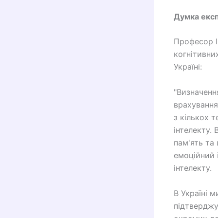
Думка експ
Професор І
когнітивни
Україні:
"Визначення
врахування
з кількох т
інтелекту. 
пам'ять та 
емоційний 
інтелекту.
В Україні 
підтверджу