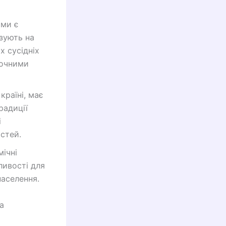
ами є
азують на
х сусідніх
точними
 країні, має
радиції
і
стей.
ічні
ливості для
населення.
а