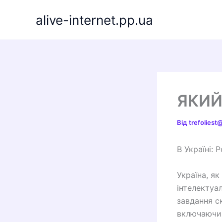
Перейти
alive-internet.pp.ua
до
вмісту
ЯКИЙ 
Від
trefolies
В Україні: 
Україна, як
інтелектуа
завдання с
включаючи 