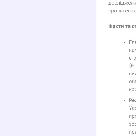
дослідженн
про інтелек
Факти та ст
Гл
на
є 
(Н
ви
об
ка
Ре
Ук
пр
зо
пр