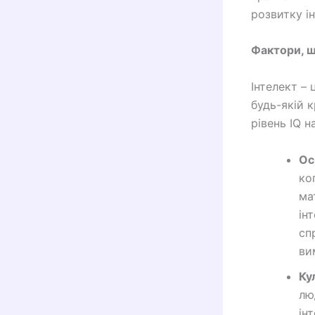
розвитку ін
Фактори, щ
Інтелект – 
будь-якій к
рівень IQ н
Ос
ко
ма
ін
сп
ви
Ку
лю
ін