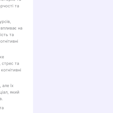
орчості та
урсів,
 впливає на
ість та
огнітивні
ке
, стрес та
когнітивні
 але їх
ціал, який
в.
та