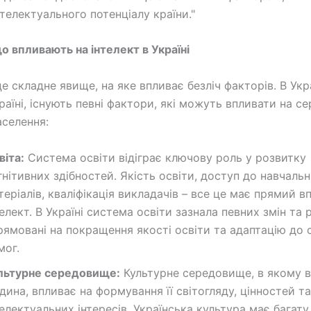
телектуального потенціалу країни."
о впливають на інтелект в Україні
це складне явище, на яке впливає безліч факторів. В Украї
раїні, існують певні фактори, які можуть впливати на се
аселення:
віта:
Система освіти відіграє ключову роль у розвитку
гнітивних здібностей. Якість освіти, доступ до навчаль
теріалів, кваліфікація викладачів – все це має прямий в
телект. В Україні система освіти зазнала певних змін та 
рямовані на покращення якості освіти та адаптацію до 
мог.
льтурне середовище:
Культурне середовище, в якому 
дина, впливає на формування її світогляду, цінностей та
телектуальних інтересів. Українська культура має багату