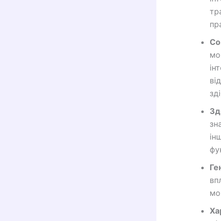
тр
пр
Со
мо
ін
ві
зді
Зд
зн
ін
фун
Ге
вп
мо
Ха