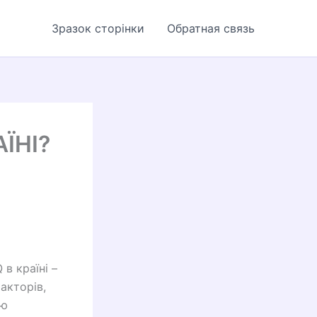
Зразок сторінки
Обратная связь
ЇНІ?
в країні –
акторів,
ію