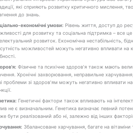
адиції, які сприяють розвитку критичного мислення, тв
агнення до знань.
ціально-економічні умови:
Рівень життя, доступ до рес
жливості для розвитку та соціальна підтримка – все це
телектуальний розвиток. Економічна нестабільність, бідн
дсутність можливостей можуть негативно впливати на к
бності.
оров'я:
Фізичне та психічне здоров'я також мають вели
ачення. Хронічні захворювання, неправильне харчування
ші проблеми зі здоров'ям можуть негативно впливати на 
кції.
нетика:
Генетичні фактори також впливають на інтелект,
лив не є визначальним. Генетика визначає певний потен
же бути реалізований або ні, залежно від інших факторі
рчування:
Збалансоване харчування, багате на вітаміни 