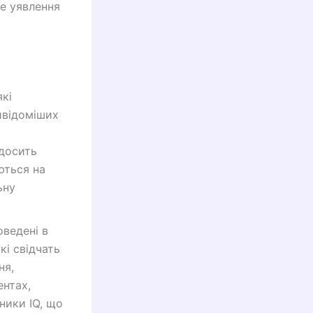
не уявлення
які
йвідоміших
 досить
ються на
ьну
ведені в
кі свідчать
ня,
ентах,
ники IQ, що