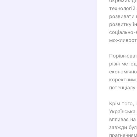
окремих до
технологій
розвивати 
розвитку і
соціально-
можливосте
Порівнювати
різні метод
економічно
коректним.
потенціалу 
Крім того,
Українська 
впливає на
завжди бул
прагненням