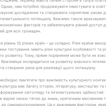
сліджень. Українці мають сильні сторони в галузі освіти
. Однак, нам потрібно продовжувати інвестувати в освіт
наукові дослідження та створювати сприятливі умови д
нтелектуального потенціалу. Важливо також враховуват
економічних факторів та забезпечувати рівний доступ 
й для всіх громадян.
 рівень IQ різних країн – це складно. Різні країни вик
ики тестування, мають різні культурні особливості та рі
го розвитку. Тому, пряме порівняння може бути не зовс
 Важливіше зосередитися на розвитку власного інтеле
та створенні умов для реалізації цього потенціалу.
 необхідно пам'ятати про важливість культурного контек
культура має багату історію, літературу, мистецтво та 
 формування світогляду та інтелектуальних здібностей. 
и відомі своєю тягою до знань, критичним мисленням 
 до самовдосконалення. Це є важливим фактором, яки