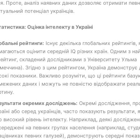
я. Проте, аналіз наявних даних дозволяє отримати пев
туальний потенціал українців.
атистика: Оцінка інтелекту в Україні
обальні рейтинги:
Існує декілька глобальних рейтингів, 
магаються оцінити середній IQ різних країн. Одним з на
рейтинг, складений дослідниками з Університету Ульма
імеччина). Згідно з цим рейтингом, Україна демонструє
сокі показники. Важливо розуміти, що ці рейтинги базу
межених даних і можуть не повністю відображати реал
ртину.
зультати окремих досліджень:
Окремі дослідження, про
раїні або серед українців, часто показують результати, я
о високий рівень інтелекту. Наприклад, деякі досліджен
середжені на певних групах населення (наприклад, студ
ацівниках певних галузей), демонструють середні показ