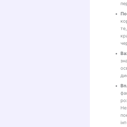
пе
По
ко
те
кр
че
Ва
зн
ос
ди
Вп
фа
ро
Не
по
ін