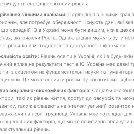
ревищують середньосвітовий рівень.
рівняння з іншими країнами:
Порівняння з іншими країн
рисним, але потребує обережності. Існують дані, які вк
, що середній IQ в Україні може бути вищим, ніж в деяки
аїнах, включаючи Росію. Однак, ці дані можуть бути не
рез різницю в методології та доступності інформації.
жливість освіти:
Рівень освіти в Україні, як і в будь-якій
ачний вплив на результати тестів IQ. Україна має давні т
віти, з акцентом на фундаментальні науки та гуманітарн
сципліни. Це може сприяти розвитку когнітивних здібно
лив соціально-економічних факторів:
Соціально-економ
ктори, такі як рівень життя, доступ до ресурсів та мож
звитку, також впливають на інтелектуальний розвиток 
зважаючи на певні труднощі, Україна має потенціал для
кращення цих факторів, що може позитивно вплинути н
телектуальний рівень.