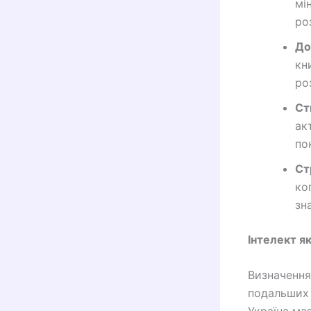
мі
ро
До
кн
ро
Ст
ак
по
Ст
ко
зн
Інтелект я
Визначення 
подальших д