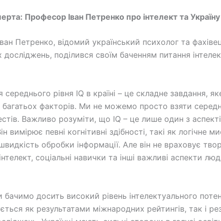
ерта: Професор Іван Петренко про інтелект та Україну
ван Петренко, відомий український психолог та фахівец
х досліджень, поділився своїм баченням питання інтелек
 середнього рівня IQ в країні – це складне завдання, я
 багатьох факторів. Ми не можемо просто взяти серед
естів. Важливо розуміти, що IQ – це лише один з аспект
Він вимірює певні когнітивні здібності, такі як логічне м
швидкість обробки інформації. Але він не враховує твор
інтелект, соціальні навички та інші важливі аспекти лю
ми бачимо досить високий рівень інтелектуального потен
ється як результатами міжнародних рейтингів, так і ре