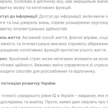
нерали, особливо в дитячому віці, має вирішальне значе
звитку мозку та когнітивних функцій.
ступ до інформації:
Доступ до інформації, включаючи і
иги та інші джерела знань, сприяє розширенню кругозо
звитку інтелектуальних здібностей.
иль життя:
Активний спосіб життя, фізичні вправи, соц
тивність та інтелектуальні виклики сприяють збережен
кращенню когнітивних функцій протягом усього життя.
рес:
Хронічний стрес може негативно впливати на мозо
гнітивні здібності. Важливо вміти справлятися зі стресо
аходити способи для розслаблення та відпочинку.
к потенціал розвитку України
точного середнього рівня IQ в Україні – завдання, яке 
осліджень та аналізу. Проте, наявні дані свідчать про 