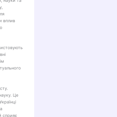
, науки та
у,
ля
и вплив
до
ористовують
вні
ім
ктуального
сту.
науку. Це
Українці
та
й сприяє