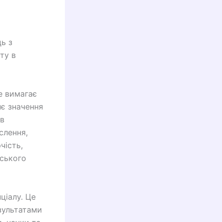
ь з
ту в
ке вимагає
нє значення
ів
ислення,
чість,
дського
ціалу. Це
зультатами