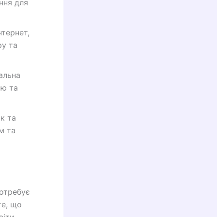
ння для
нтернет,
ру та
іальна
ню та
к та
м та
потребує
те, що