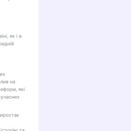
ні, як і в
редній
них
плив на
реформ, які
сучасних
виростає
 історію та