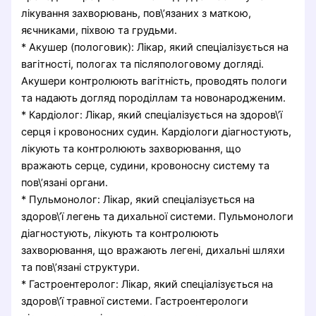
лікування захворювань, пов\’язаних з маткою,
яєчниками, піхвою та грудьми.
* Акушер (пологовик): Лікар, який спеціалізується на
вагітності, пологах та післяпологовому догляді.
Акушери контролюють вагітність, проводять пологи
та надають догляд породіллам та новонародженим.
* Кардіолог: Лікар, який спеціалізується на здоров\’ї
серця і кровоносних судин. Кардіологи діагностують,
лікують та контролюють захворювання, що
вражають серце, судини, кровоносну систему та
пов\’язані органи.
* Пульмонолог: Лікар, який спеціалізується на
здоров\’ї легень та дихальної системи. Пульмонологи
діагностують, лікують та контролюють
захворювання, що вражають легені, дихальні шляхи
та пов\’язані структури.
* Гастроентеролог: Лікар, який спеціалізується на
здоров\’ї травної системи. Гастроентерологи