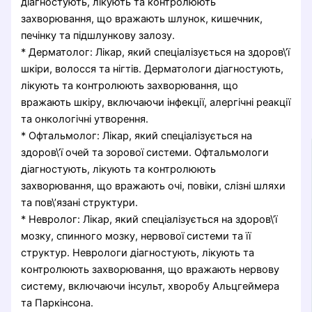
діагностують, лікують та контролюють
захворювання, що вражають шлунок, кишечник,
печінку та підшлункову залозу.
* Дерматолог: Лікар, який спеціалізується на здоров\’ї
шкіри, волосся та нігтів. Дерматологи діагностують,
лікують та контролюють захворювання, що
вражають шкіру, включаючи інфекції, алергічні реакції
та онкологічні утворення.
* Офтальмолог: Лікар, який спеціалізується на
здоров\’ї очей та зорової системи. Офтальмологи
діагностують, лікують та контролюють
захворювання, що вражають очі, повіки, слізні шляхи
та пов\’язані структури.
* Невролог: Лікар, який спеціалізується на здоров\’ї
мозку, спинного мозку, нервової системи та її
структур. Неврологи діагностують, лікують та
контролюють захворювання, що вражають нервову
систему, включаючи інсульт, хворобу Альцгеймера
та Паркінсона.