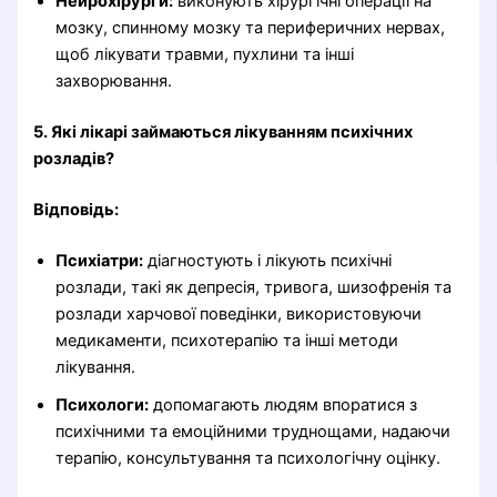
Нейрохірурги:
виконують хірургічні операції на
мозку, спинному мозку та периферичних нервах,
щоб лікувати травми, пухлини та інші
захворювання.
5. Які лікарі займаються лікуванням психічних
розладів?
Відповідь:
Психіатри:
діагностують і лікують психічні
розлади, такі як депресія, тривога, шизофренія та
розлади харчової поведінки, використовуючи
медикаменти, психотерапію та інші методи
лікування.
Психологи:
допомагають людям впоратися з
психічними та емоційними труднощами, надаючи
терапію, консультування та психологічну оцінку.