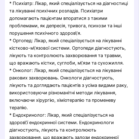
* Психіатр: Лікар, який спеціалізується на діагностиці
та лікуванні психічних розладів. Психіатри
допомагають пацієнтам впоратися з такими
проблемами, як депресія, тривога, психози та інші
порушення психічного здоров\’я.
* Ортопед: Лікар, який спеціалізується на лікуванні
кістково-м\’язової системи. Ортопеди діагностують,
лікують та контролюють захворювання та травми,
що вражають кістки, суглоби, м\’язи та сухожилля.
* Онколог: Лікар, який спеціалізується на лікуванні
ракових захворювань. Онкологи діагностують,
лікують та доглядають пацієнтів з усіма видами раку,
використовуючи різноманітні методи лікування,
включаючи хірургію, хіміотерапію та променеву
терапію.
* Ендокринолог: Лікар, який спеціалізується на
здоров\’ї ендокринної системи. Ендокринологи
діагностують, лікують та контролюють
захворювання, що вражають залози ендокринної