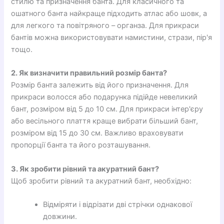
стилю та призначення банта. Для класичного та
ошатного банта найкраще підходить атлас або шовк, а
для легкого та повітряного – органза. Для прикраси
бантів можна використовувати намистини, стрази, пір'я
тощо.
2. Як визначити правильний розмір банта?
Розмір банта залежить від його призначення. Для
прикраси волосся або подарунка підійде невеликий
бант, розміром від 5 до 10 см. Для прикраси інтер'єру
або весільного плаття краще вибрати більший бант,
розміром від 15 до 30 см. Важливо враховувати
пропорції банта та його розташування.
3. Як зробити рівний та акуратний бант?
Щоб зробити рівний та акуратний бант, необхідно:
Відміряти і відрізати дві стрічки однакової
довжини.