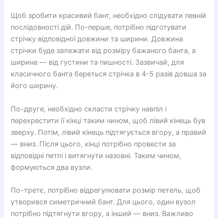
Щоб зробити красивий бант, необхідно слідувати певній
послідовності дій. По-перше, потрібно підготувати
стрічку відповідної довжини та ширини. Довжина
стрічки буде залежати від розміру бажаного банта, а
ширина — від густини та пишності. Зазвичай, для
класичного банта береться стрічка в 4-5 разів довша за
його ширину.
По-друге, необхідно скласти стрічку навпіл і
перехрестити її кінці таким чином, щоб лівий кінець був
зверху. Потім, лівий кінець підтягується вгору, а правий
— вниз. Після цього, кінці потрібно провести за
відповідні петлі і витягнути назовні. Таким чином,
формуються два вузли.
По-третє, потрібно відрегулювати розмір петель, щоб
утворився симетричний бант. Для цього, один вузол
потрібно підтягнути вгору, а інший — вниз. Важливо