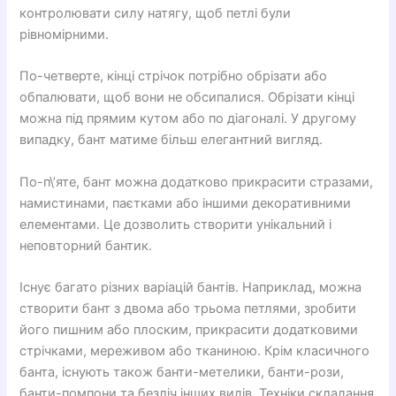
контролювати силу натягу, щоб петлі були
рівномірними.
По-четверте, кінці стрічок потрібно обрізати або
обпалювати, щоб вони не обсипалися. Обрізати кінці
можна під прямим кутом або по діагоналі. У другому
випадку, бант матиме більш елегантний вигляд.
По-п\’яте, бант можна додатково прикрасити стразами,
намистинами, паєтками або іншими декоративними
елементами. Це дозволить створити унікальний і
неповторний бантик.
Існує багато різних варіацій бантів. Наприклад, можна
створити бант з двома або трьома петлями, зробити
його пишним або плоским, прикрасити додатковими
стрічками, мереживом або тканиною. Крім класичного
банта, існують також банти-метелики, банти-рози,
банти-помпони та безліч інших видів. Техніки складання