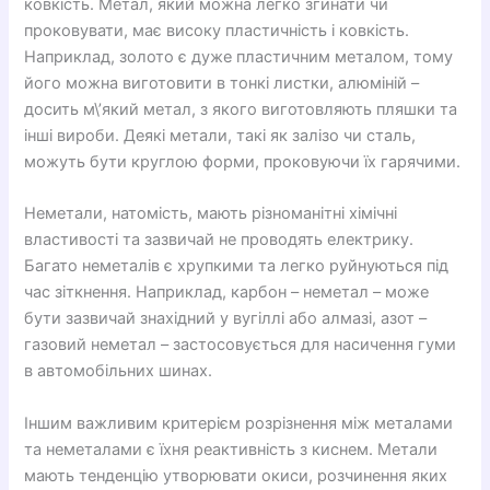
ковкість. Метал, який можна легко згинати чи
проковувати, має високу пластичність і ковкість.
Наприклад, золото є дуже пластичним металом, тому
його можна виготовити в тонкі листки, алюміній –
досить м\’який метал, з якого виготовляють пляшки та
інші вироби. Деякі метали, такі як залізо чи сталь,
можуть бути круглою форми, проковуючи їх гарячими.
Неметали, натомість, мають різноманітні хімічні
властивості та зазвичай не проводять електрику.
Багато неметалів є хрупкими та легко руйнуються під
час зіткнення. Наприклад, карбон – неметал – може
бути зазвичай знахідний у вугіллі або алмазі, азот –
газовий неметал – застосовується для насичення гуми
в автомобільних шинах.
Іншим важливим критерієм розрізнення між металами
та неметалами є їхня реактивність з киснем. Метали
мають тенденцію утворювати окиси, розчинення яких