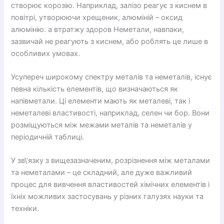
створює корозію. Наприклад, залізо реагує з киснем в
повітрі, утворюючи хрещеник, алюміній – оксид
алюмінію. а втратжу здоров Неметали, навпаки,
зазвичай не реагують з киснем, або роблять це лише в
особливих умовах.
Усупереч широкому спектру металів та неметалів, існує
певна кількість елементів, що визначаються як
напівметали. Ці елементи мають як металеві, так і
неметалеві властивості, наприклад, селен чи бор. Вони
розміщуються між межами металів та неметалів у
періодичній таблиці.
У зв\’язку з вищезазначеним, розрізнення між металами
та неметалами – це складний, але дуже важливий
процес для вивчення властивостей хімічних елементів і
їхніх можливих застосувань у різних галузях науки та
техніки.