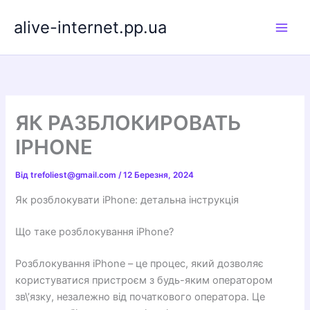
Перейти
alive-internet.pp.ua
до
вмісту
ЯК РАЗБЛОКИРОВАТЬ
IPHONE
Від
trefoliest@gmail.com
/
12 Березня, 2024
Як розблокувати iPhone: детальна інструкція
Що таке розблокування iPhone?
Розблокування iPhone – це процес, який дозволяє
користуватися пристроєм з будь-яким оператором
зв\’язку, незалежно від початкового оператора. Це