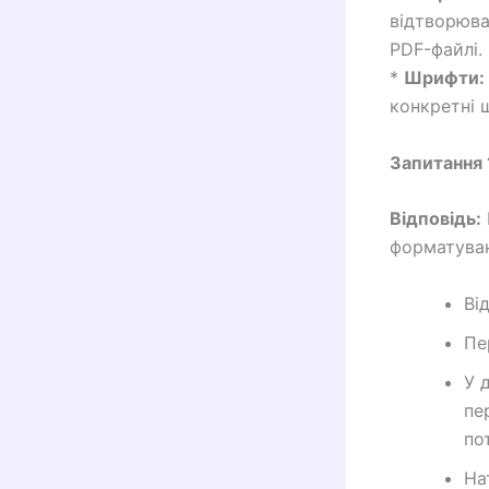
відтворюва
PDF-файлі.
*
Шрифти:
конкретні 
Запитання 
Відповідь:
форматуван
Ві
Пе
У 
пе
по
На