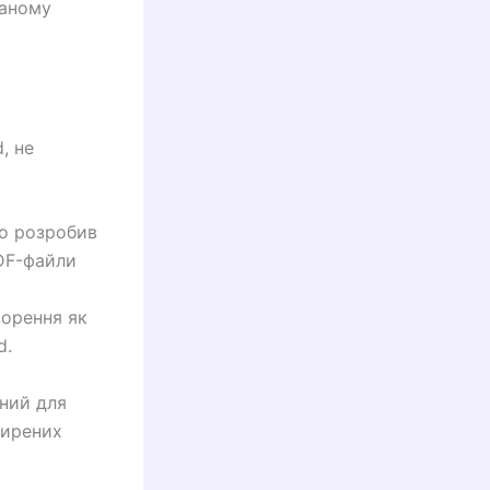
ваному
, не
що розробив
DF-файли
орення як
d.
вний для
ширених