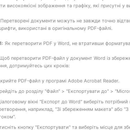
ти високоякісні зображення та графіку, які присутні у 
Перетворені документи можуть не завжди точно відт
шрифти, використані в оригінальному PDF-файлі.
1:
Як перетворити PDF у Word, не втративши форматув
Щоб перетворити PDF-файл у документ Word із збереж
ня, дотримуйтесь цих кроків:
дкрийте PDF-файл у програмі Adobe Acrobat Reader.
рейдіть до розділу "Файл" > "Експортувати до" > "Micros
діалоговому вікні "Експорт до Word" виберіть потрібний 
ретворення, наприклад, "Зі збереженням макета" або "
током".
тисніть кнопку "Експортувати" та виберіть місце для з