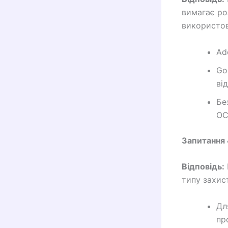
вимагає ро
використов
Ad
Go
ві
Бе
OC
Запитання 
Відповідь:
типу захис
Дл
пр