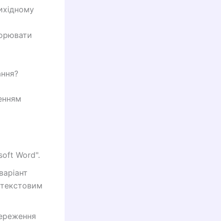
вихідному
ворювати
ання?
енням
oft Word".
варіант
З текстовим
береження