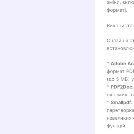
зміни, вкл
форматі.
Використан
Онлайн інс
встановлюю
*
Adobe Acr
формат PDF
(до 5 МБ) 
*
PDF2Doc:
окремих, т
*
Smallpdf:
перетворюв
невеликих 
функцій.