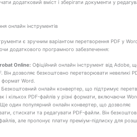
ючати додатковий вміст і зберігати документи у редагу
ня онлайн інструментів
трументи є зручним варіантом перетворення PDF у Word
чи додаткового програмного забезпечення:
obat Online:
Офіційний онлайн інструмент від Adobe, 
. Він дозволяє безкоштовно перетворювати невеликі P
у формат Word.
Безкоштовний онлайн конвертер, що підтримує перетв
ак і кількох PDF-файлів у різні формати, включаючи Wor
Ще один популярний онлайн конвертер, що дозволяє
ати, стискати та редагувати PDF-файли. Він безкошто
файлів, але пропонує платну преміум-підписку для роз