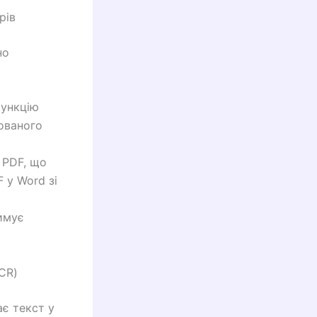
рів
но
функцію
тованого
 PDF, що
 у Word зі
имує
CR)
ає текст у