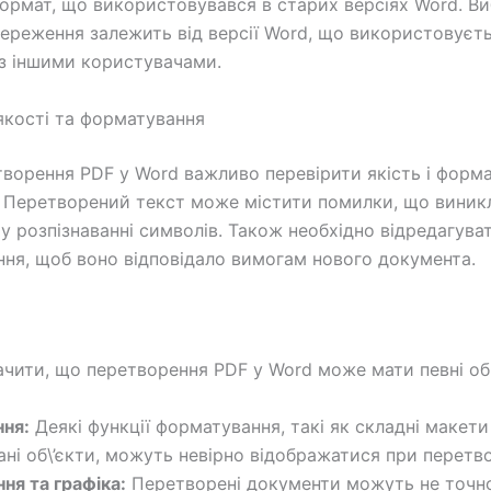
ормат, що використовувався в старих версіях Word. Ви
ереження залежить від версії Word, що використовуєть
 з іншими користувачами.
якості та форматування
творення PDF у Word важливо перевірити якість і форм
 Перетворений текст може містити помилки, що виник
 у розпізнаванні символів. Також необхідно відредагува
ня, щоб воно відповідало вимогам нового документа.
ачити, що перетворення PDF у Word може мати певні о
ня:
Деякі функції форматування, такі як складні макети
ані об\’єкти, можуть невірно відображатися при перетво
ня та графіка:
Перетворені документи можуть не точн