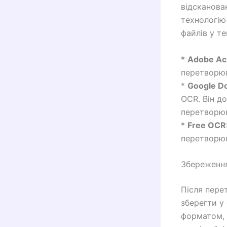
відсканова
технологію
файлів у т
*
Adobe Acr
перетворюв
*
Google D
OCR. Він д
перетворюв
*
Free OCR
перетворюв
Збереженн
Після пере
зберегти у
форматом, 