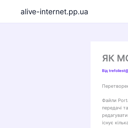
Перейти
alive-internet.pp.ua
до
вмісту
ЯК М
Від
trefolies
Перетворен
Файли Port
передачі т
редагувати
існує кіль