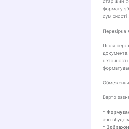
старіший ф
формату зб
сумісності
Перевірка 
Після пере
документа.
неточності
форматуван
Обмеження
Варто зазн
*
Формуван
або вбудов
*
Зображен