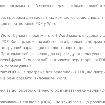
ня програмного забезпечення для настільних комп\’юте
кож програми для настільних комп\’ютерів, що спеціаль
 для перетворення PDF у Word:
 Word:
Сучасні версії Microsoft Word мають вбудовану 
ї PDF. Хоча це може не забезпечити ідеально відформа
 це зручний варіант для швидкого перетворення.
Програмне забезпечення для перегляду та редагування
тужні функції конвертації, включаючи перетворення PDF
ям форматування.
ntomPDF:
Інша програма для редагування PDF, що підтр
ю в різні формати, включаючи Word.
ня за допомогою оптичного розпізнавання символів (O
зпізнавання символів (OCR) – це технологія, що розпізн