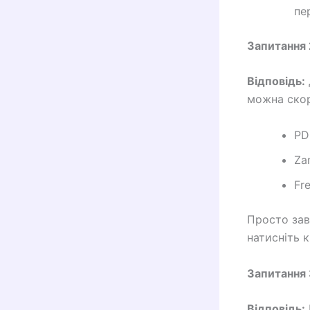
пе
Запитання 
Відповідь:
можна скор
PD
Za
Fr
Просто зав
натисніть 
Запитання 
Відповідь: