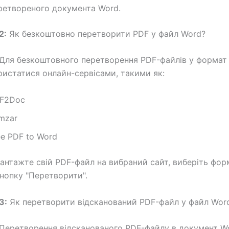
ретвореного документа Word.
2:
Як безкоштовно перетворити PDF у файл Word?
Для безкоштовного перетворення PDF-файлів у формат
истатися онлайн-сервісами, такими як:
F2Doc
mzar
ee PDF to Word
антажте свій PDF-файл на вибраний сайт, виберіть фор
кнопку "Перетворити".
3:
Як перетворити відсканований PDF-файл у файл Wor
Перетворення відсканованого PDF-файлу в документ W