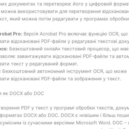
них документах та перетворює його у цифровий форма
 можна використовувати для перетворення відсканова
екст, який можна потім редагувати у програмах обробки 
obat Pro:
Версія Acrobat Pro включає функцію OCR, що
ати відскановані PDF-файли у редагувані текстові док
ocs:
Безкоштовний онлайн текстовий процесор, що має
озволяє завантажувати відскановані PDF-файли та авто
ати текст у редагуваний формат.
:
Безкоштовний автономний інструмент OCR, що може
ати відскановані PDF-файли та зображення у текст.
я як DOCX або DOC
творення PDF у текст у програмі обробки текстів, док
 форматах DOCX або DOC. DOCX є новішим і більш пош
сумісним із сучасними версіями Microsoft Word. DOC – 