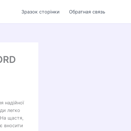
Зразок сторінки
Обратная связь
ORD
я надійної
жди легко
 На щастя,
яє вносити