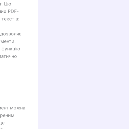
т. Цю
них PDF-
текстів:
 дозволяє
ументи.
 функцію
матично
умент можна
иреним
це