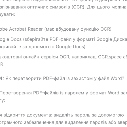
зпізнавання оптичних символів (OCR). Для цього можна
увати:
obe Acrobat Reader (має вбудовану функцію OCR)
ogle Docs (зберігайте PDF-файл у форматі Google Диска,
дкривайте за допомогою Google Docs)
зкоштовні онлайн-сервіси OCR, наприклад, OCR.space аб
R
4:
Як перетворити PDF-файл із захистом у файл Word?
Перетворення PDF-файлів із паролем у формат Word за
ту:
я відкриття документа: видаліть пароль за допомогою
ограмного забезпечення для видалення паролів або звер