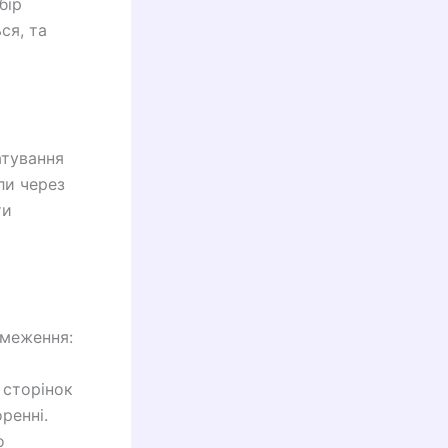
бір
ся, та
атування
ли через
ти
бмеження:
 сторінок
ренні.
о