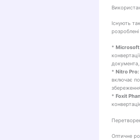
Використан
Існують та
розроблені
*
Microsoft
конвертаці
документа,
*
Nitro Pro:
включає по
збереженн
*
Foxit Pha
конвертаці
Перетворен
Оптичне ро