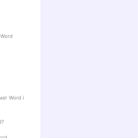
 Word
мат Word і
d?
ord