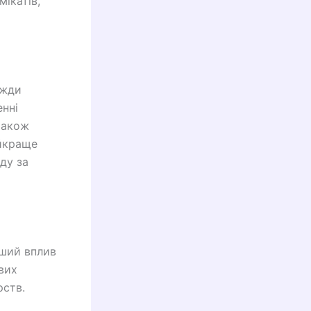
ікатів,
вжди
енні
також
айкраще
ду за
ьший вплив
вих
рств.