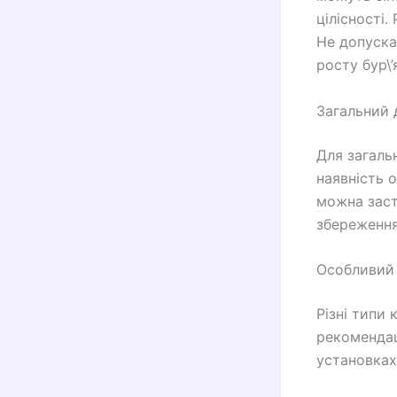
цілісності.
Не допуска
росту бур\’я
Загальний 
Для загаль
наявність 
можна заст
збереження
Особливий 
Різні типи 
рекомендац
установках