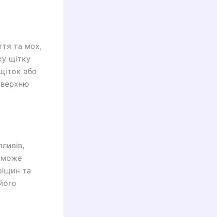
ття та мох,
ку щітку
щіток або
оверхню
ливів,
поможе
ріщин та
його