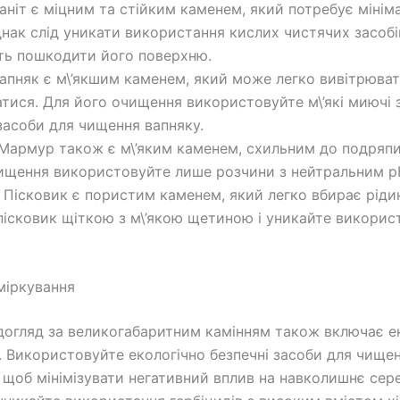
аніт є міцним та стійким каменем, який потребує мінім
днак слід уникати використання кислих чистячих засобі
ть пошкодити його поверхню.
апняк є м\’якшим каменем, який може легко вивітрюват
тися. Для його очищення використовуйте м\’які миючі 
 засоби для чищення вапняку.
Мармур також є м\’яким каменем, схильним до подряпи
ищення використовуйте лише розчини з нейтральним p
Пісковик є пористим каменем, який легко вбирає рідин
ісковик щіткою з м\’якою щетиною і уникайте викорис
 міркування
огляд за великогабаритним камінням також включає ек
. Використовуйте екологічно безпечні засоби для чище
 щоб мінімізувати негативний вплив на навколишнє сер