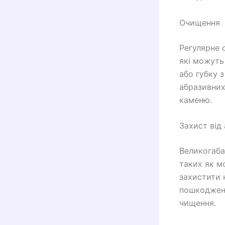
Очищення
Регулярне 
які можуть
або губку 
абразивних
каменю.
Захист від
Великогаба
таких як м
захистити 
пошкоджень
чищення.