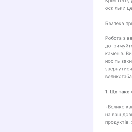
Крім того,
оскільки ц
Безпека пр
Робота з в
дотримуйте
каменів. В
носіть зах
звернутися
великогаба
1. Що таке
«Велике ка
на ваш дов
продуктів, 