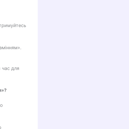
отримуйтесь
амінням».
 час для
м»?
во
о