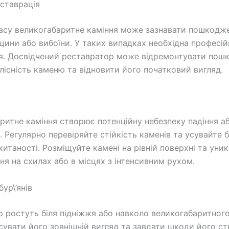
еставрація
асу великогабаритне каміння може зазнавати пошкодж
іщини або вибоїни. У таких випадках необхідна професій
я. Досвідчений реставратор може відремонтувати пош
ілісність каменю та відновити його початковий вигляд.
ритне каміння створює потенційну небезпеку падіння а
 Регулярно перевіряйте стійкість каменів та усувайте б
итаності. Розміщуйте камені на рівній поверхні та уник
ня на схилах або в місцях з інтенсивним рухом.
ур\’янів
що ростуть біля підніжжя або навколо великогабаритного
сувати його зовнішній вигляд та завдати шкоди його ст