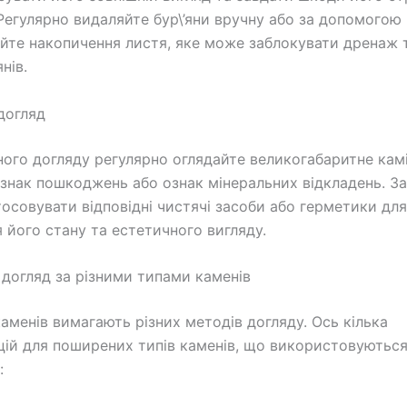
 Регулярно видаляйте бур\’яни вручну або за допомогою 
йте накопичення листя, яке може заблокувати дренаж 
нів.
догляд
ного догляду регулярно оглядайте великогабаритне кам
ознак пошкоджень або ознак мінеральних відкладень. З
осовувати відповідні чистячі засоби або герметики для
 його стану та естетичного вигляду.
догляд за різними типами каменів
каменів вимагають різних методів догляду. Ось кілька
ій для поширених типів каменів, що використовуються
: