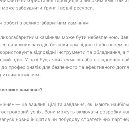
 уникайте використання гербіцидів з високим вмістом хім
е може забруднити ґрунт і водні ресурси.
и роботі з великогабаритним камінням
еликогабаритним камінням може бути небезпечною. За
сь належних заходів безпеки при піднятті або переміщ
икористовуйте відповідні інструменти та обладнання, а 
исний одяг. У разі будь-яких сумнівів або складнощів н
 до професіоналів для безпечного та ефективного догля
ритним камінням.
 «велике каміння»?
міння» — це важливі цілі та завдання, які мають найбіл
гостроковий успіх. Вони можуть включати розробку но
запуск нових ініціатив чи побудову стратегічних партне