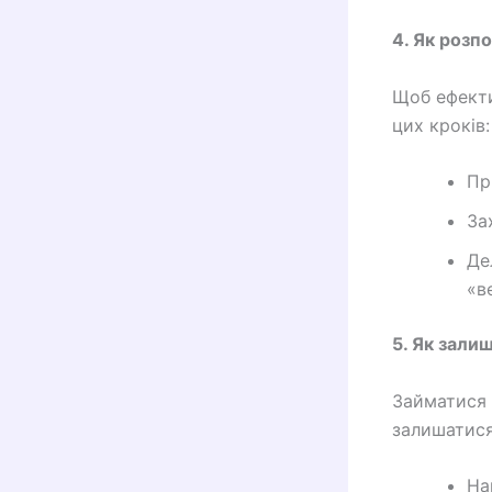
4. Як розп
Щоб ефекти
цих кроків:
Пр
За
Де
«в
5. Як зали
Займатися 
залишатися
На