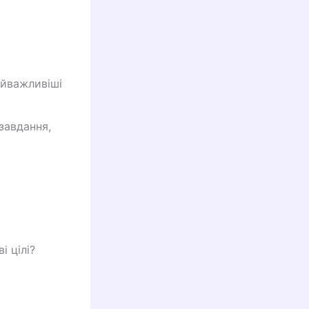
айважливіші
завдання,
і цілі?