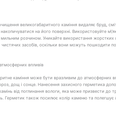
очищення великогабаритного каміння видаляє бруд, смі
 накопичуватися на його поверхні. Використовуйте м\’я
з мильним розчином. Уникайте використання жорстких 
 чистячих засобів, оскільки вони можуть пошкодити п
 атмосферних впливів
ритне каміння може бути вразливим до атмосферних вп
ороз, дощ і сонце. Нанесення захисного герметика до
камінь від поглинання вологи, яка може призвести до т
. Герметик також посилює колір каменю та полегшує 