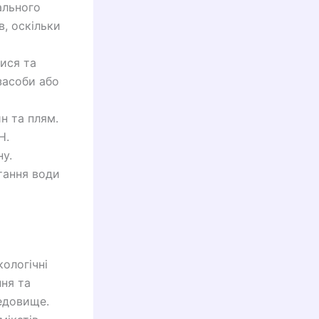
ального
в, оскільки
ися та
засоби або
н та плям.
H.
у.
тання води
ологічні
ння та
едовище.