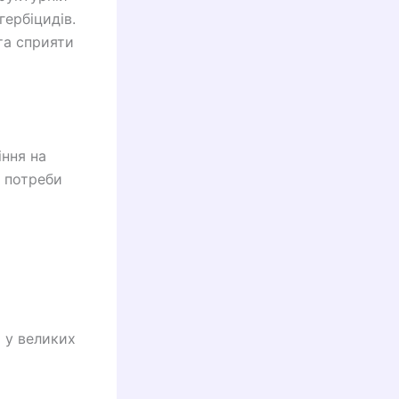
гербіцидів.
та сприяти
іння на
а потреби
 у великих