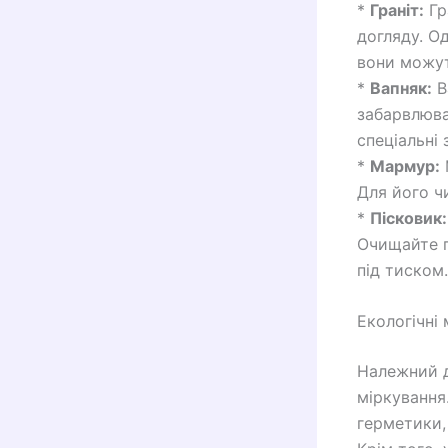
*
Граніт:
Гр
догляду. О
вони можу
*
Вапняк:
В
забарвлюва
спеціальні
*
Мармур:
Для його ч
*
Пісковик:
Очищайте п
під тиском.
Екологічні
Належний д
міркування
герметики,