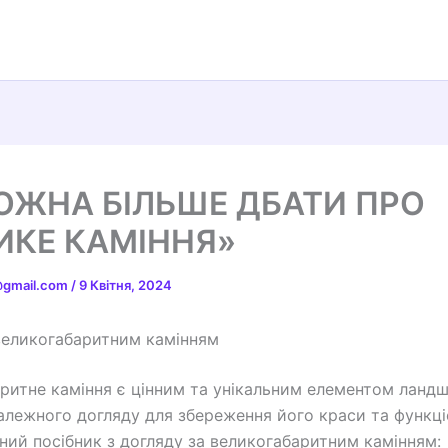
ОЖНА БІЛЬШЕ ДБАТИ ПРО
ИКЕ КАМІННЯ»
t@gmail.com
/
9 Квітня, 2024
великогабаритним камінням
ритне каміння є цінним та унікальним елементом ландш
алежного догляду для збереження його краси та функці
ний посібник з догляду за великогабаритним камінням: