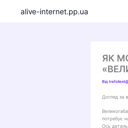
Перейти
alive-internet.pp.ua
до
вмісту
ЯК М
«ВЕЛ
Від
trefolies
Догляд за 
Великогаба
потребує н
Ось деталь