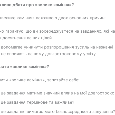
жливо дбати про «велике каміння»?
«велике каміння» важливо з двох основних причин:
но гарантує, що ви зосереджуєтеся на завданнях, які н
я досягнення ваших цілей.
 допомагає уникнути розпорошення зусиль на незначні 
і не сприяють вашому довгостроковому успіху.
ачити «велике каміння»?
ити «велике каміння», запитайте себе:
 це завдання матиме значний вплив на мої довгостроков
 це завдання термінове та важливе?
 це завдання вимагає мого безпосереднього залучення?