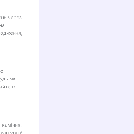
ень через
на
кодження,
бо
удь-які
айте їх
 каміння,
руктурній