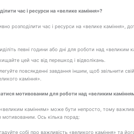
оділити час і ресурси на «велике каміння»?
вно розподілити час і ресурси на «велике каміння», д
иділіть певні години або дні для роботи над «великим к
хищайте цей час від перешкод і відволікань.
легуйте повсякденні завдання іншим, щоб звільнити свій
еликого каміння».
шатися мотивованим для роботи над «великим каміння
«великим камінням» може бути непросто, тому важли
 мотивованим. Ось кілька порад:
гадуйте собі про важливість «великого каміння» та йог