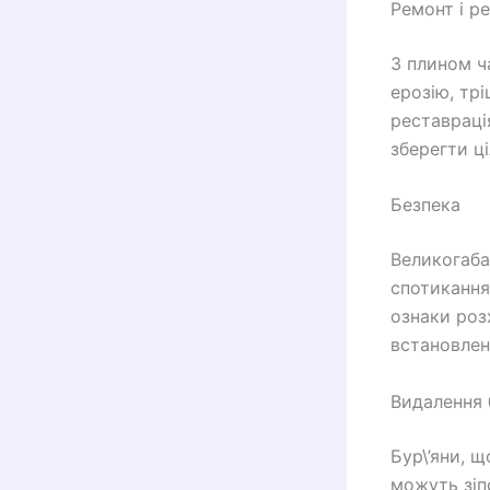
Ремонт і р
З плином ч
ерозію, тр
реставраці
зберегти ц
Безпека
Великогаба
спотикання.
ознаки розх
встановлен
Видалення б
Бур\’яни, 
можуть зіп