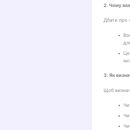
2. Чому ва
Дбати про 
Во
дл
Це
як
3. Як визн
Щоб визнач
Чи
Чи
Чи