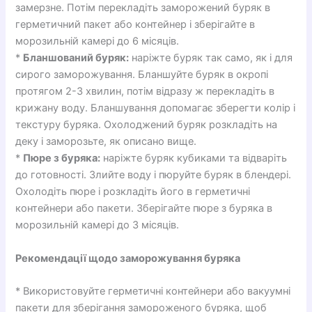
замерзне. Потім перекладіть заморожений буряк в
герметичний пакет або контейнер і зберігайте в
морозильній камері до 6 місяців.
*
Бланшований буряк:
наріжте буряк так само, як і для
сирого заморожування. Бланшуйте буряк в окропі
протягом 2-3 хвилин, потім відразу ж перекладіть в
крижану воду. Бланшування допомагає зберегти колір і
текстуру буряка. Охолоджений буряк розкладіть на
деку і заморозьте, як описано вище.
*
Пюре з буряка:
наріжте буряк кубиками та відваріть
до готовності. Злийте воду і пюруйте буряк в блендері.
Охолодіть пюре і розкладіть його в герметичні
контейнери або пакети. Зберігайте пюре з буряка в
морозильній камері до 3 місяців.
Рекомендації щодо заморожування буряка
* Використовуйте герметичні контейнери або вакуумні
пакети для зберігання замороженого буряка, щоб