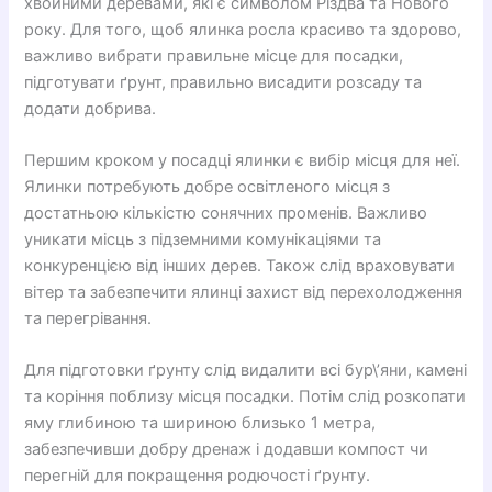
хвойними деревами, які є символом Різдва та Нового
року. Для того, щоб ялинка росла красиво та здорово,
важливо вибрати правильне місце для посадки,
підготувати ґрунт, правильно висадити розсаду та
додати добрива.
Першим кроком у посадці ялинки є вибір місця для неї.
Ялинки потребують добре освітленого місця з
достатньою кількістю сонячних променів. Важливо
уникати місць з підземними комунікаціями та
конкуренцією від інших дерев. Також слід враховувати
вітер та забезпечити ялинці захист від перехолодження
та перегрівання.
Для підготовки ґрунту слід видалити всі бур\’яни, камені
та коріння поблизу місця посадки. Потім слід розкопати
яму глибиною та шириною близько 1 метра,
забезпечивши добру дренаж і додавши компост чи
перегній для покращення родючості ґрунту.