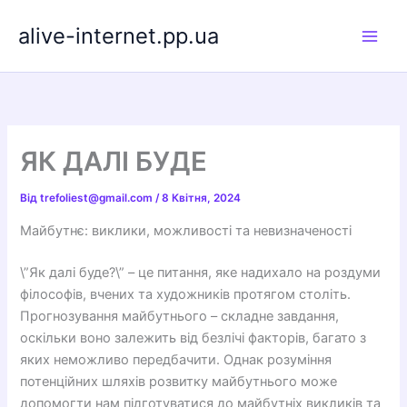
Перейти
alive-internet.pp.ua
до
вмісту
ЯК ДАЛІ БУДЕ
Від
trefoliest@gmail.com
/
8 Квітня, 2024
Майбутнє: виклики, можливості та невизначеності
\”Як далі буде?\” – це питання, яке надихало на роздуми
філософів, вчених та художників протягом століть.
Прогнозування майбутнього – складне завдання,
оскільки воно залежить від безлічі факторів, багато з
яких неможливо передбачити. Однак розуміння
потенційних шляхів розвитку майбутнього може
допомогти нам підготуватися до майбутніх викликів та