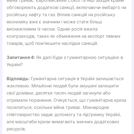
війна триває. Європейський Союз та інші західні країни
обговорюють додаткові санкції, включаючи ембарго на
російську нафту та газ. Вплив санкцій на російську
економіку вже є значним і може стати більш
виснажливим із часом. Однак росія вжила
контрзаходів, таких як обмеження на експорт певних
товарів, щоб пом'якшити наслідки санкцій.
Запитання 4:
Як далі буде з гуманітарною ситуацією в
Україні?
Відповідь:
Гуманітарна ситуація в Україні залишається
жахливою. Мільйони людей були змушені залишити
свої домівки, десятки тисяч людей загинули або
отримали поранення. Очікується, що гуманітарна криза
посилиться, оскільки війна триває. Міжнародне
співтовариство надає допомогу та підтримку Україні,
але масштаби кризи вимагають значних додаткових
ресурсів.