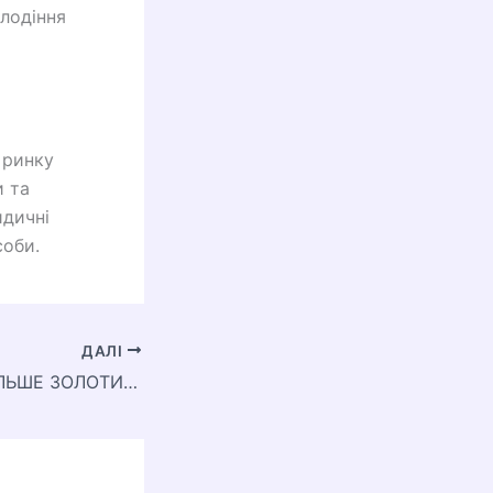
олодіння
 ринку
и та
идичні
соби.
ДАЛІ
В КОГО САМЕ БІЛЬШЕ ЗОЛОТИХ М\’ЯЧІВ