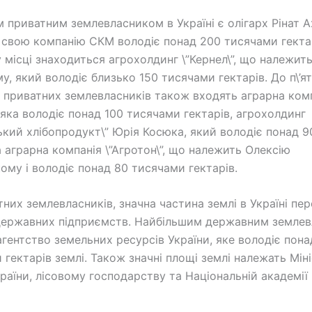
 приватним землевласником в Україні є олігарх Рінат 
 свою компанію СКМ володіє понад 200 тисячами гектар
 місці знаходиться агрохолдинг \”Кернел\”, що належит
у, який володіє близько 150 тисячами гектарів. До п\’ят
 приватних землевласників також входять аграрна ком
, яка володіє понад 100 тисячами гектарів, агрохолдинг
ький хлібопродукт\” Юрія Косюка, який володіє понад 
а аграрна компанія \”Агротон\”, що належить Олексію
ому і володіє понад 80 тисячами гектарів.
тних землевласників, значна частина землі в Україні пер
державних підприємств. Найбільшим державним земле
агентство земельних ресурсів України, яке володіє пона
 гектарів землі. Також значні площі землі належать Мін
раїни, лісовому господарству та Національній академії