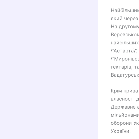
Найбільшим
який через
На другому
Веревськом
найбільших
\”Астарта\”
\”Миронівс
гектарів, т
Вадатурськ
Крім прива
власності 
​​Державне 
мільйонами
оборони Ук
України.