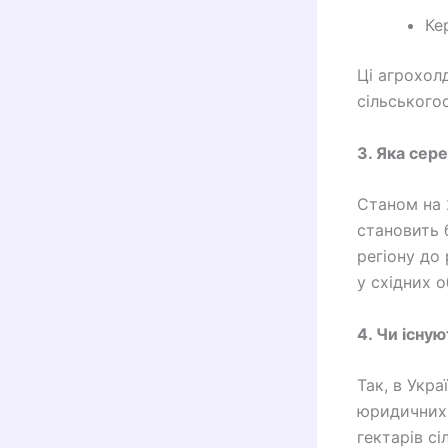
Ке
Ці агрохол
сільського
3. Яка сере
Станом на 
становить 
регіону до 
у східних о
4. Чи існу
Так, в Укра
юридичних 
гектарів с