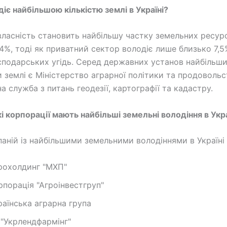
діє найбільшою кількістю землі в Україні?
ласність становить найбільшу частку земельних ресурс
,4%, тоді як приватний сектор володіє лише близько 7,5
сподарських угідь. Серед державних установ найбільш
 землі є Міністерство аграрної політики та продовольс
 служба з питань геодезії, картографії та кадастру.
кі корпорації мають найбільші земельні володіння в Укра
аній із найбільшими земельними володіннями в Україні 
рохолдинг "МХП"
рпорація "Агроінвестгруп"
раїнська аграрна група
 "Укрлендфармінг"