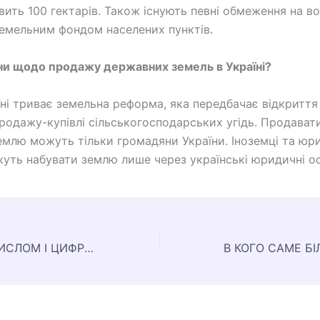
овить 100 гектарів. Також існують певні обмеження на в
земельним фондом населених пунктів.
ани щодо продажу державних земель в Україні?
аїні триває земельна реформа, яка передбачає відкриття
продажу-купівлі сільськогосподарських угідь. Продават
емлю можуть тільки громадяни України. Іноземці та юр
уть набувати землю лише через українські юридичні о
РІЗНИЦЯ МІЖ ЧИСЛОМ І ЦИФРОЮ