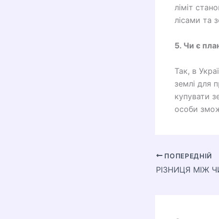
ліміт стан
лісами та 
5. Чи є пл
Так, в Укр
землі для 
купувати з
особи змож
ПОПЕРЕДНІЙ