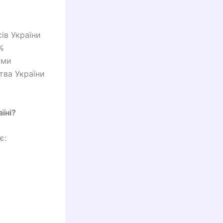
ів України
%
ими
тва України
їні?
є: