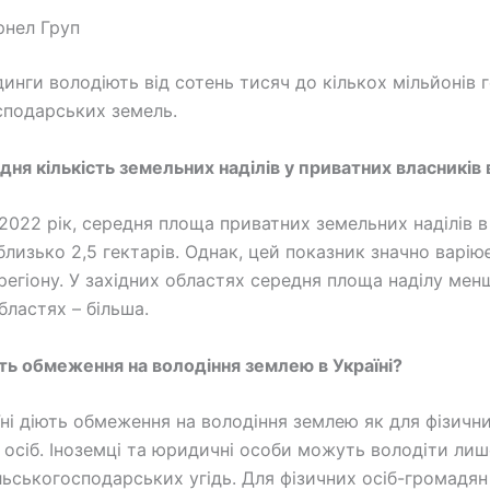
рнел Груп
динги володіють від сотень тисяч до кількох мільйонів г
сподарських земель.
дня кількість земельних наділів у приватних власників в
2022 рік, середня площа приватних земельних наділів в 
близько 2,5 гектарів. Однак, цей показник значно варію
регіону. У західних областях середня площа наділу менш
бластях – більша.
ють обмеження на володіння землею в Україні?
їні діють обмеження на володіння землею як для фізичних
осіб. Іноземці та юридичні особи можуть володіти лиш
ільськогосподарських угідь. Для фізичних осіб-громадян