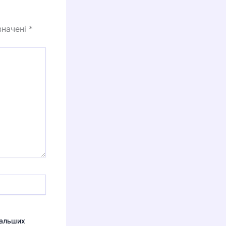
значені
*
дальших