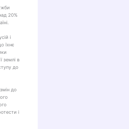
лужби
онад 20%
їні.
сій і
о їхнє
ики
ї землі в
ступу до
змін до
кого
ого
отести і