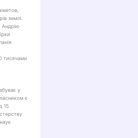
Ахметов,
ів землі.
ь Андрію
ірки
панія
90 тисячами
ебуває у
власником є
д 15
істерству
 наук