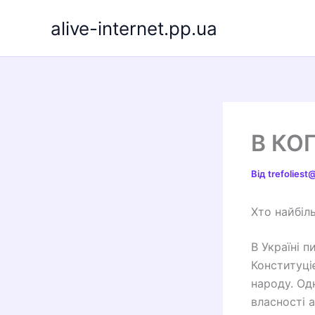
Перейти
alive-internet.pp.ua
до
вмісту
В КО
Від
trefolies
Хто найбіл
В Україні п
Конституці
народу. Од
власності 