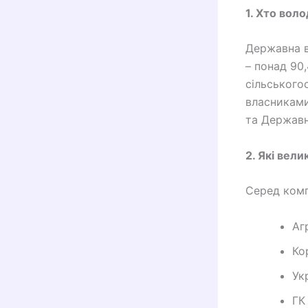
1. Хто воло
Державна в
– понад 90
сільського
власниками
та Державна
2. Які вели
Серед комп
Аг
Ко
Ук
ГК