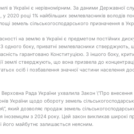
емлі в Україні є нерівномірним. За даними Державної с
, у 2020 році 1% найбільших землевласників володів п
площі земель сільськогосподарського призначення в Укра
асності на землю в Україні є предметом постійних диску
. З одного боку, приватні землевласники стверджують, щ
ласність гарантовано Конституцією. З іншого боку, крит
ії землі стверджують, що вона призвела до концентраці
гатьох осіб і позбавлення значної частини населення до
і Верховна Рада України ухвалила Закон \”Про внесення 
онів України щодо обороту земель сільськогосподарсь
я\”, який дозволяє продаж земель сільськогосподарськ
я іноземцям з 2024 року. Цей закон викликав широкі пр
 і його майбутнє залишається неясним.