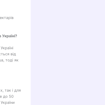
ектарів
 Україні?
Україні
ється від
а, тоді як
, так і для
е до 50
 України