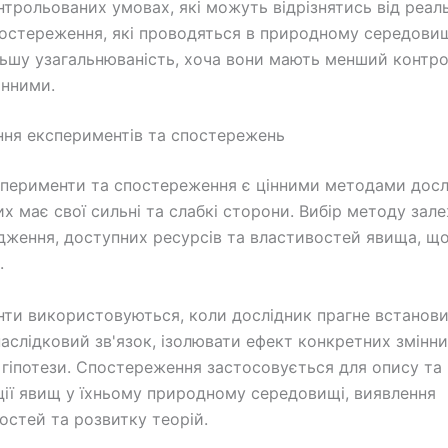
нтрольованих умовах, які можуть відрізнятись від реаль
остереження, які проводяться в природному середовищ
льшу узагальнюваність, хоча вони мають менший контро
інними.
ня експериментів та спостережень
перименти та спостереження є цінними методами досл
их має свої сильні та слабкі сторони. Вибір методу зале
дження, доступних ресурсів та властивостей явища, щ
.
ти використовуються, коли дослідник прагне встанов
аслідковий зв'язок, ізолювати ефект конкретних змінни
 гіпотези. Спостереження застосовується для опису та
ції явищ у їхньому природному середовищі, виявлення
остей та розвитку теорій.