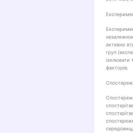
Експериме
Експеримен
незалежною
активно вт
груп (експ
ізолювати 
факторів.
Спостереж
Спостереже
спостеріга
спостеріга
спостереже
середовищі