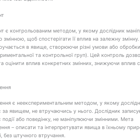
нт
т є контрольованим методом, у якому дослідник мані
 змінною, щоб спостерігати її вплив на залежну змінну.
ручається в явище, створюючи різні умови або обробки
ериментальної та контрольної груп). Цей контроль дозв
та оцінити вплив конкретних змінних, знижуючи вплив 
ення
ння є неекспериментальним методом, у якому дослідн
є за явищем, не втручаючись у нього. Дослідник запису
є події або поведінку, не маніпулюючи змінними. Мета
ння – описати та інтерпретувати явища в їхньому при
, без штучного втручання.