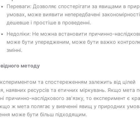
Переваги: Дозволяє спостерігати за явищами в при
умовах, може виявити непередбачені закономірності
дешевше і простіше в проведенні.
Недоліки: Не можна встановити причинно-наслідкови
може бути упередженим, може бути важко контролю
змінні.
овідного методу
експериментом та спостереженням залежить від цілей
я, наявних ресурсів та етичних міркувань. Якщо мета п
ні причинно-наслідкового зв'язку, то експеримент є к
кщо ж мета полягає у вивченні явищ у природних умов
ння може бути більш підходящим.