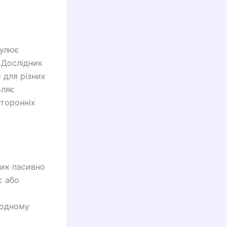
пулює
 Дослідник
 для різних
оляє
сторонніх
ик пасивно
є або
родному