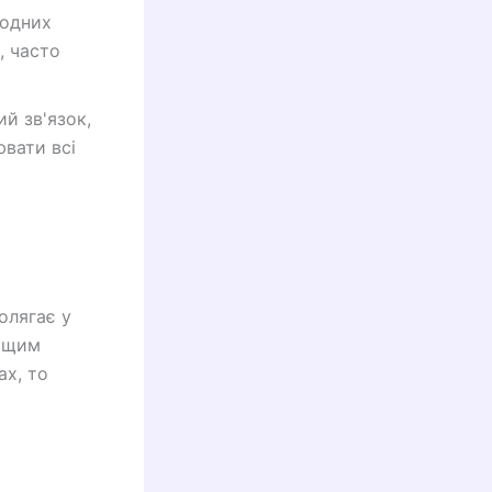
родних
, часто
й зв'язок,
вати всі
олягає у
ращим
ах, то