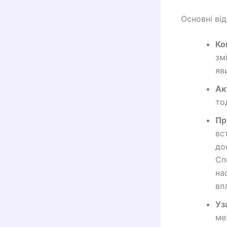
Основні від
Ко
зм
яв
Ак
то
Пр
вс
до
Сп
на
вп
Уз
ме