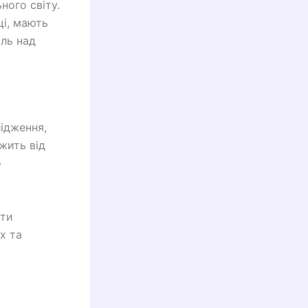
ного світу.
і, мають
ль над
ідження,
жить від
о
ити
х та