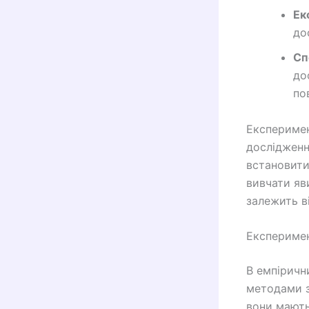
Ек
до
Сп
до
по
Експеримен
дослідженн
встановити
вивчати яв
залежить в
Експериме
В емпіричн
методами з
вони мають