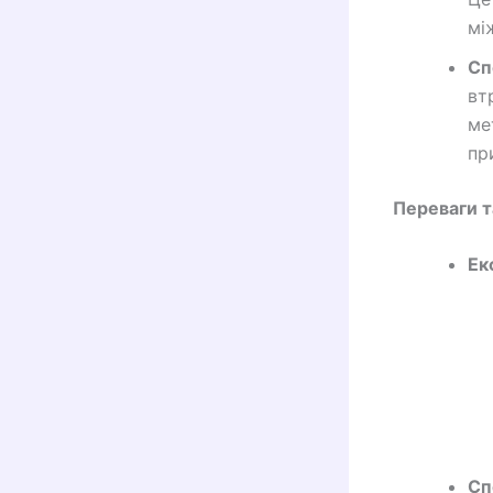
мі
Сп
вт
ме
пр
Переваги т
Ек
Сп