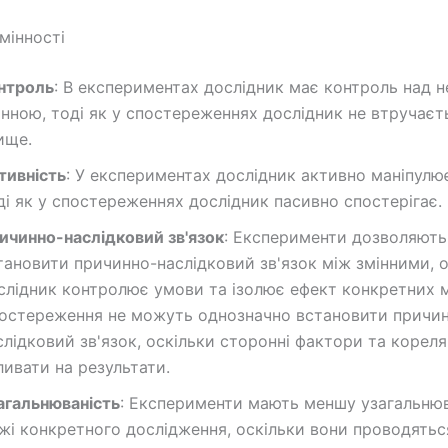
мінності
нтроль
: В експериментах дослідник має контроль над 
інною, тоді як у спостереженнях дослідник не втручаєт
ище.
тивність
: У експериментах дослідник активно маніпулю
ді як у спостереженнях дослідник пасивно спостерігає.
ичинно-наслідковий зв'язок
: Експерименти дозволяють
тановити причинно-наслідковий зв'язок між змінними, 
слідник контролює умови та ізолює ефект конкретних м
остереження не можуть однозначно встановити причи
слідковий зв'язок, оскільки сторонні фактори та корел
ливати на результати.
агальнюваність
: Експерименти мають меншу узагальнюв
жі конкретного дослідження, оскільки вони проводятьс