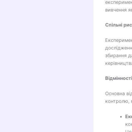
експеримен
вивчення я
Спільні ри
Експеримен
дослідженн
збирання д
керівництв
Відмінност
Основна ві
контролю, 
Ек
ко
Це