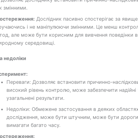
ж змінними.
остереження:
Дослідник пасивно спостерігає за явище
ручаючись і не маніпулюючи змінними. Це менш контро
тод, але може бути корисним для вивчення поведінки в
иродному середовищі.
а недоліки
сперимент:
Переваги: Дозволяє встановити причинно-наслідкови
високий рівень контролю, може забезпечити надійні 
узагальнені результати.
Недоліки: Обмежене застосування в деяких областя
дослідження, може бути штучним, може бути дороги
вимагати багато часу.
остереження: