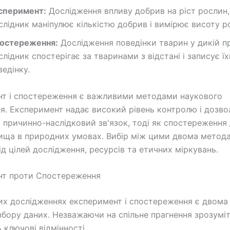
сперимент:
Дослідження впливу добрив на ріст рослин,
слідник маніпулює кількістю добрив і вимірює висоту р
остереження:
Дослідження поведінки тварин у дикій пр
слідник спостерігає за тваринами з відстані і записує ї
ведінку.
т і спостереження є важливими методами наукового
я. Експеримент надає високий рівень контролю і дозво
 причинно-наслідковий зв'язок, тоді як спостереження
ища в природних умовах. Вибір між цими двома метод
ід цілей дослідження, ресурсів та етичних міркувань.
нт проти Спостереження
их дослідженнях експеримент і спостереження є двом
бору даних. Незважаючи на спільне прагнення зрозумі
 ключові відмінності.