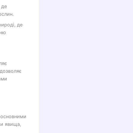
 де
ослин.
ироді, де
хню
ляє
 дозволяє
ами
а основними
ти явища,