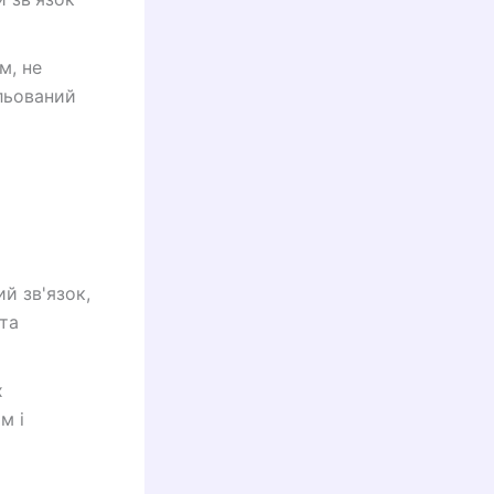
м, не
льований
й зв'язок,
та
х
м і