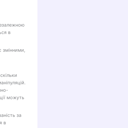
незалежною
ься в
є змінними,
оскільки
аніпуляцій.
нно-
яції можуть
аність за
я в