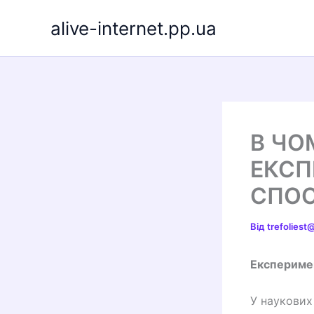
Перейти
alive-internet.pp.ua
до
вмісту
В ЧО
ЕКСП
СПО
Від
trefolies
Експеримен
У наукових