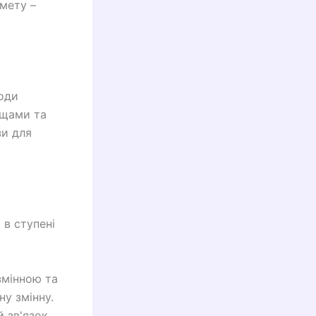
мету –
тоди
ищами та
зи для
 в ступені
змінною та
ну змінну.
 зв'язок