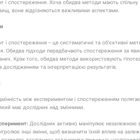
т і спостереження. Хоча обидва методи мають спільну 
вищ, вони відрізняються важливими аспектами.
си
т і спостереження – це систематичні та об'єктивні ме
я. Обидва підходи передбачають спостереження за яв
аних. Крім того, обидва методи використовують гіпоте
а дослідженням та інтерпретацією результатів.
і
дмінність між експериментом і спостереженням полягає
який має дослідник над змінними.
сперимент:
Дослідник активно маніпулює незалежною 
нтролює інші змінні, щоб визначити їхній вплив на залеж
 дозволяє досліднику встановити причинно-наслідковий