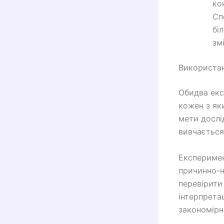
ко
Сп
бі
зм
Використан
Обидва екс
кожен з як
мети дослі
вивчається
Експеримен
причинно-н
перевірити
інтерпрета
закономірн