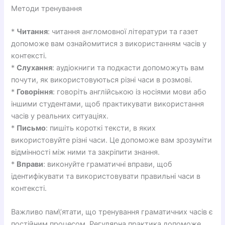
Методи тренування
*
Читання
: читання англомовної літератури та газет
допоможе вам ознайомитися з використанням часів у
контексті.
*
Слухання
: аудіокниги та подкасти допоможуть вам
почути, як використовуються різні часи в розмові.
*
Говоріння
: говоріть англійською із носіями мови або
іншими студентами, щоб практикувати використання
часів у реальних ситуаціях.
*
Письмо
: пишіть короткі тексти, в яких
використовуйте різні часи. Це допоможе вам зрозуміти
відмінності між ними та закріпити знання.
*
Вправи
: виконуйте граматичні вправи, щоб
ідентифікувати та використовувати правильні часи в
контексті.
Важливо пам\’ятати, що тренування граматичних часів є
постійним процесом. Регулярна практика допоможе