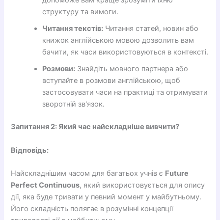
допоможе вам краще зрозуміти їхню
структуру та вимоги.
Читання текстів:
Читання статей, новин або
книжок англійською мовою дозволить вам
бачити, як часи використовуються в контексті.
Розмови:
Знайдіть мовного партнера або
вступайте в розмови англійською, щоб
застосовувати часи на практиці та отримувати
зворотній зв'язок.
Запитання 2: Який час найскладніше вивчити?
Відповідь:
Найскладнішим часом для багатьох учнів є
Future
Perfect Continuous
, який використовується для опису
дії, яка буде тривати у певний момент у майбутньому.
Його складність полягає в розумінні концепції