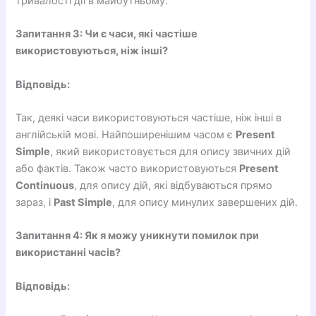
тривалості дії в майбутньому.
Запитання 3: Чи є часи, які частіше
використовуються, ніж інші?
Відповідь:
Так, деякі часи використовуються частіше, ніж інші в
англійській мові. Найпоширенішим часом є
Present
Simple
, який використовується для опису звичних дій
або фактів. Також часто використовуються
Present
Continuous
, для опису дій, які відбуваються прямо
зараз, і
Past Simple
, для опису минулих завершених дій.
Запитання 4: Як я можу уникнути помилок при
використанні часів?
Відповідь: