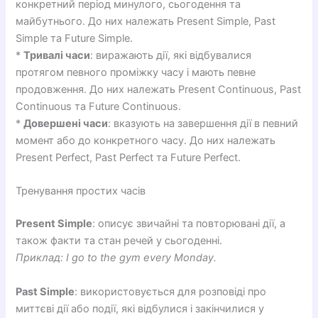
конкретний період минулого, сьогодення та
майбутнього. До них належать Present Simple, Past
Simple та Future Simple.
*
Тривалі часи
: виражають дії, які відбувалися
протягом певного проміжку часу і мають певне
продовження. До них належать Present Continuous, Past
Continuous та Future Continuous.
*
Довершені часи
: вказують на завершення дії в певний
момент або до конкретного часу. До них належать
Present Perfect, Past Perfect та Future Perfect.
Тренування простих часів
Present Simple
: описує звичайні та повторювані дії, а
також факти та стан речей у сьогоденні.
Приклад: I go to the gym every Monday.
Past Simple
: використовується для розповіді про
миттєві дії або події, які відбулися і закінчилися у