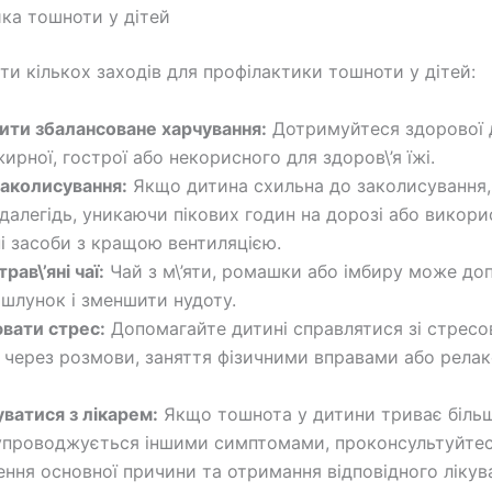
ка тошноти у дітей
и кількох заходів для профілактики тошноти у дітей:
ити збалансоване харчування:
Дотримуйтеся здорової д
рної, гострої або некорисного для здоров\’я їжі.
заколисування:
Якщо дитина схильна до заколисування,
здалегідь, уникаючи пікових годин на дорозі або викор
і засоби з кращою вентиляцією.
рав\’яні чаї:
Чай з м\’яти, ромашки або імбиру може до
 шлунок і зменшити нудоту.
вати стрес:
Допомагайте дитині справлятися зі стрес
 через розмови, заняття фізичними вправами або релак
ватися з лікарем:
Якщо тошнота у дитини триває більш
упроводжується іншими симптомами, проконсультуйтес
ення основної причини та отримання відповідного лікув