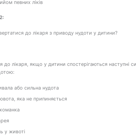
ийом певних ліків
2:
звертатися до лікаря з приводу нудоти у дитини?
я до лікаря, якщо у дитини спостерігаються наступні 
дотою:
ивала або сильна нудота
ювота, яка не припиняється
хоманка
арея
ль у животі