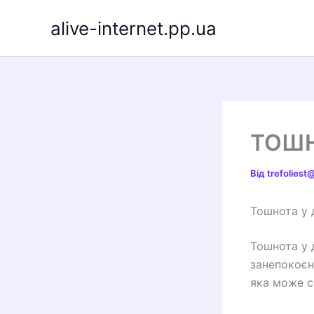
Перейти
alive-internet.pp.ua
до
вмісту
ТОШН
Від
trefolies
Тошнота у 
Тошнота у 
занепокоєн
яка може 