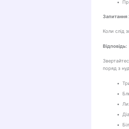
Пр
Запитання 
Коли слід 
Відповідь:
Звертайтес
поряд з ну
Тр
Бл
Ли
Ді
Бі