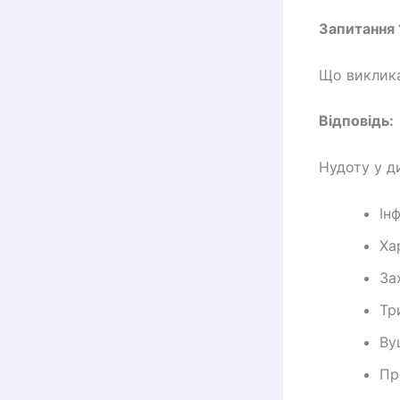
Запитання 
Що виклика
Відповідь:
Нудоту у д
Ін
Ха
За
Тр
Ву
Пр