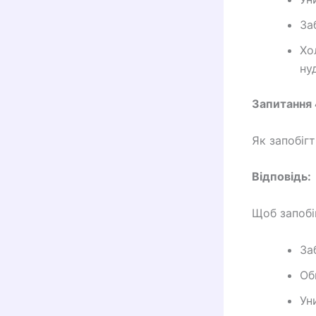
За
Хо
ну
Запитання 
Як запобігт
Відповідь:
Щоб запобі
За
Об
Ун