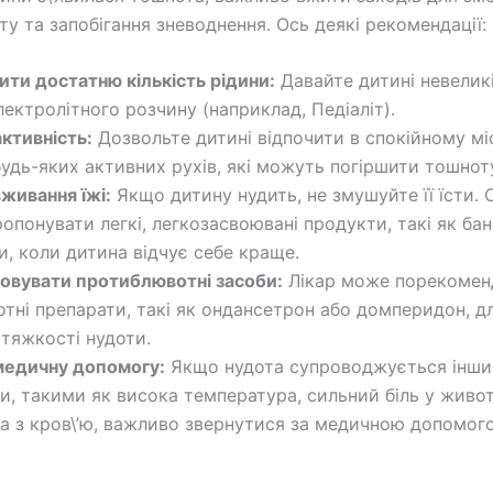
у та запобігання зневоднення. Ось деякі рекомендації:
ти достатню кількість рідини:
Давайте дитині невеликі
лектролітного розчину (наприклад, Педіаліт).
ктивність:
Дозвольте дитині відпочити в спокійному міс
удь-яких активних рухів, які можуть погіршити тошнот
живання їжі:
Якщо дитину нудить, не змушуйте її їсти. 
опонувати легкі, легкозасвоювані продукти, такі як бан
и, коли дитина відчує себе краще.
овувати протиблювотні засоби:
Лікар може порекомен
тні препарати, такі як ондансетрон або домперидон, д
тяжкості нудоти.
медичну допомогу:
Якщо нудота супроводжується інш
, такими як висока температура, сильний біль у животі
а з кров\’ю, важливо звернутися за медичною допомог