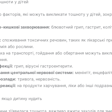
шноти у дітей
то факторів, які можуть викликати тошноту у дітей, зок
-кишкові захворювання:
блювотний грип, гастрит, колі
:
споживання токсичних речовин, таких як лікарські пр
імія або рослини.
ка на транспорті, гойдання або обертання можуть викл
ння.
фекції:
грип, вірусні гастроентерити.
ання центральної нервової системи:
менінгіт, енцефаліт
розлади:
тривога, нервозність.
 реакції:
на продукти харчування, ліки або інші подразн
 якщо дитину нудить
ини з\’явилася тошнота, важливо вжити заходів для зм