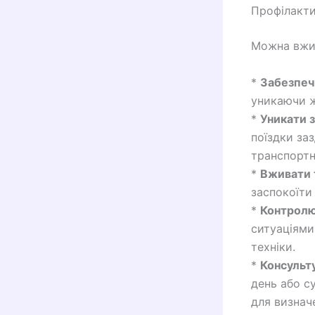
Профілакти
Можна вжит
*
Забезпеч
уникаючи жи
*
Уникати 
поїздки за
транспортн
*
Вживати т
заспокоїти
*
Контролю
ситуаціями
техніки.
*
Консульту
день або с
для визнач