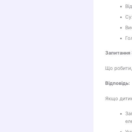
Ві
Су
Ви
Го
Запитання 
Що робити,
Відповідь:
Якщо дитин
За
ел
Ун