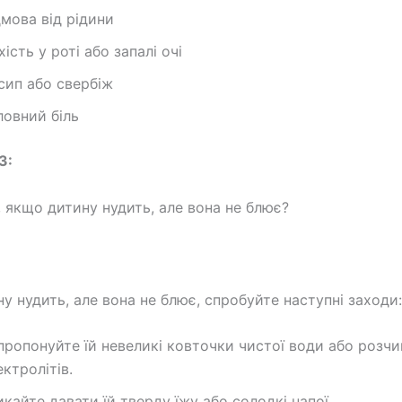
дмова від рідини
хість у роті або запалі очі
сип або свербіж
ловний біль
3:
 якщо дитину нудить, але вона не блює?
у нудить, але вона не блює, спробуйте наступні заходи:
пропонуйте їй невеликі ковточки чистої води або розчи
ектролітів.
икайте давати їй тверду їжу або солодкі напої.