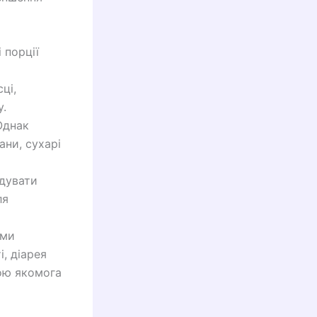
 порції
ці,
у.
Однак
ани, сухарі
дувати
ля
ими
, діарея
ою якомога