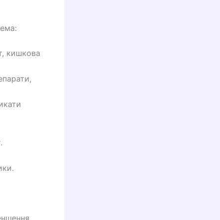
рема:
т, кишкова
епарати,
икати
.
ики.
еншення