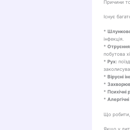
Причини то
Існує бага
*
Шлунково
інфекція.
*
Отруєння
побутова х
*
Рух:
поїзд
заколисува
*
Вірусні ін
*
Захворюв
*
Психічні 
*
Алергічні
Що робити,
Якщо у дит