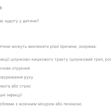
1:
є нудоту у дитини?
итини можуть викликати різні причини, зокрема:
фекції шлунково-кишкового тракту (шлунковий грип, ро
рчове отруєння
хворювання руху
ивога або стрес
шні інфекції
облеми з жовчним міхуром або печінкою