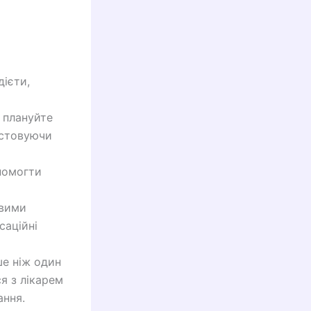
ієти,
 плануйте
истовуючи
помогти
овими
саційні
е ніж один
я з лікарем
ання.