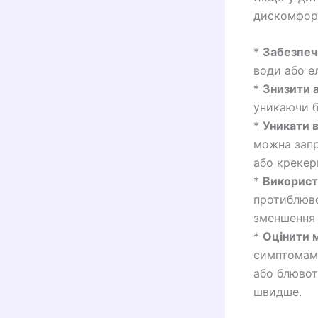
дискомфорт
*
Забезпечи
води або е
*
Знизити а
уникаючи б
*
Уникати в
можна запр
або крекер
*
Використ
протиблюво
зменшення 
*
Оцінити 
симптомами
або блювот
швидше.