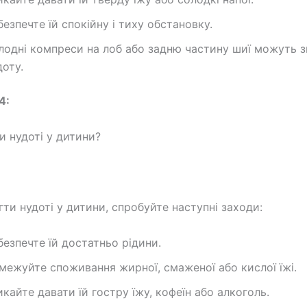
безпечте їй спокійну і тиху обстановку.
лодні компреси на лоб або задню частину шиї можуть 
доту.
4:
и нудоті у дитини?
гти нудоті у дитини, спробуйте наступні заходи:
безпечте їй достатньо рідини.
межуйте споживання жирної, смаженої або кислої їжі.
икайте давати їй гостру їжу, кофеїн або алкоголь.