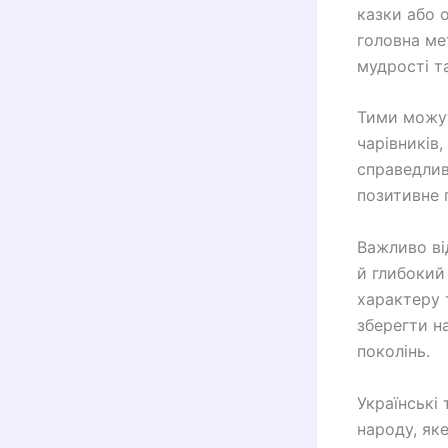
казки або о
головна ме
мудрості т
Тими можут
чарівників,
справедлив
позитивне 
Важливо ві
й глибокий
характеру 
зберегти н
поколінь.
Українські
народу, як