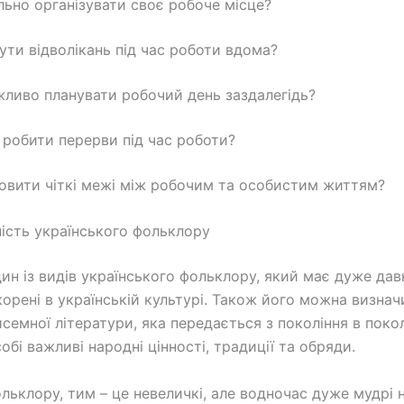
ильно організувати своє робоче місце?
нути відволікань під час роботи вдома?
жливо планувати робочий день заздалегідь?
о робити перерви під час роботи?
новити чіткі межі між робочим та особистим життям?
ість українського фольклору
дин із видів українського фольклору, який має дуже дав
корені в українській культурі. Також його можна визнач
семної літератури, яка передається з покоління в покол
собі важливі народні цінності, традиції та обряди.
льклору, тим – це невеличкі, але водночас дуже мудрі 