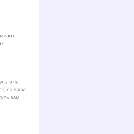
имкніть
их
льтатів.
е, як ваша
жуть вам