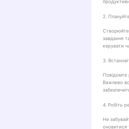
продуктивн
2. Плануйте
Створюйте 
завдання т
керувати ч
3. Встанові
Повідомте р
Важливо вс
забезпечити
4. Робіть р
Не забувай
оновитися 