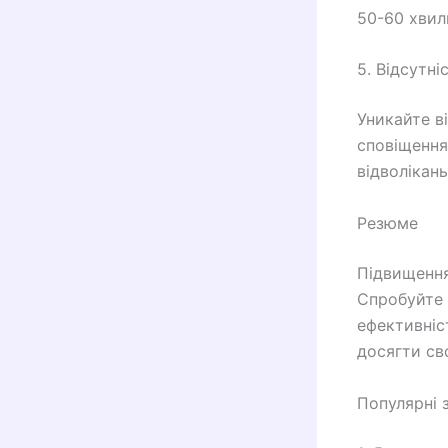
50-60 хвил
5. Відсутні
Уникайте в
сповіщення
відволікан
Резюме
Підвищення
Спробуйте 
ефективніс
досягти сво
Популярні 