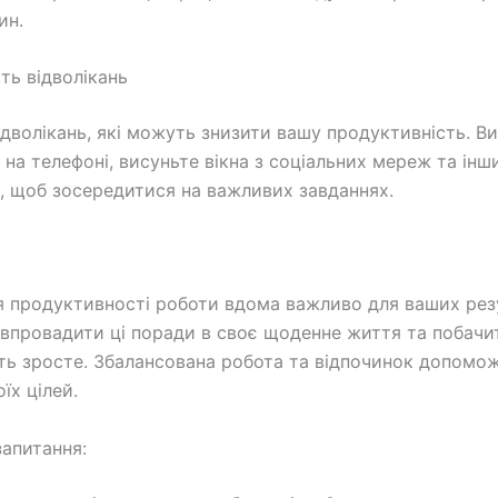
ин.
сть відволікань
ідволікань, які можуть знизити вашу продуктивність. В
 на телефоні, висуньте вікна з соціальних мереж та інш
ь, щоб зосередитися на важливих завданнях.
 продуктивності роботи вдома важливо для ваших резу
впровадити ці поради в своє щоденне життя та побачит
ть зросте. Збалансована робота та відпочинок допомо
їх цілей.
запитання: