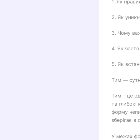
1. Як прав
2. Як уник
3. Чому ва
4. Як част
5. Як вста
Тим — сутн
Тим – це о
та глибокі 
форму непи
зберігає в 
У межах фо