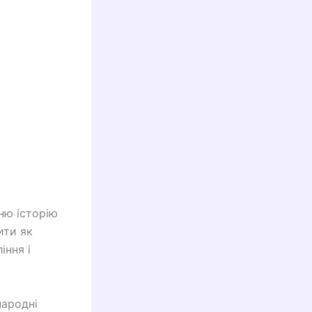
ню історію
ити як
іння і
народні