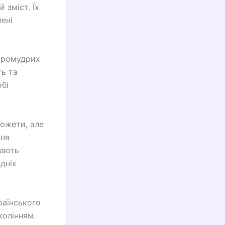
 зміст. Їх
ені
итромудрих
ть та
обі
южети, але
ння
гають
дніх
раїнського
колінням.