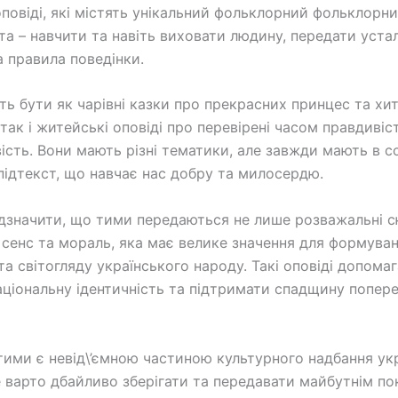
повіді, які містять унікальний фольклорний фольклорний
та – навчити та навіть виховати людину, передати устал
а правила поведінки.
ь бути як чарівні казки про прекрасних принцес та х
 так і житейські оповіді про перевірені часом правдивіс
ість. Вони мають різні тематики, але завжди мають в с
підтекст, що навчає нас добру та милосердю.
дзначити, що тими передаються не лише розважальні с
 сенс та мораль, яка має велике значення для формува
та світогляду українського народу. Такі оповіді допома
аціональну ідентичність та підтримати спадщину попере
 тими є невід\’ємною частиною культурного надбання ук
е варто дбайливо зберігати та передавати майбутнім по