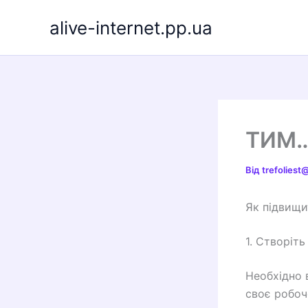
Перейти
alive-internet.pp.ua
до
вмісту
ТИМ
Від
trefolies
Як підвищи
1. Створіть
Необхідно 
своє робоч