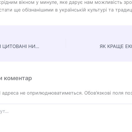
єрідним вікном у минуле, яке дарує нам можливість зро
стати ще обізнанішими в українській культурі та традиц
ЯКІ ДОКУМЕНТИ ЦИТОВАНІ НИЖЧЕ
ЯК КРАЩЕ Е
и коментар
l адреса не оприлюднюватиметься.
Обов’язкові поля по