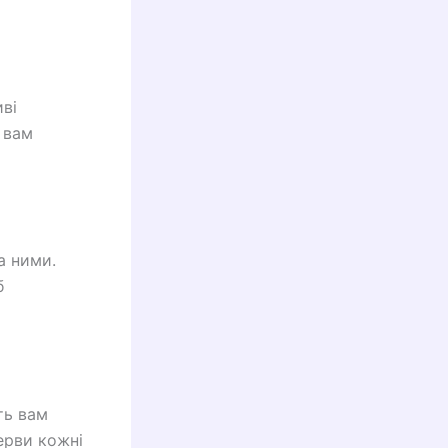
ві
 вам
а ними.
б
ть вам
ерви кожні