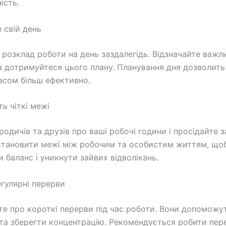
ість.
 свій день
розклад роботи на день заздалегідь. Відзначайте важли
а дотримуйтеся цього плану. Планування дня дозволить
асом більш ефективно.
ть чіткі межі
одичів та друзів про ваші робочі години і просідайте з
тановити межі між робочим та особистим життям, що
 баланс і уникнути зайвих відволікань.
егулярні перерви
те про короткі перерви під час роботи. Вони допоможу
та зберегти концентрацію. Рекомендується робити пер