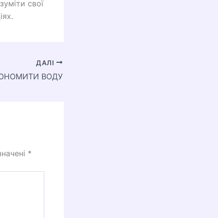
зуміти свої
іях.
ДАЛІ
КОНОМИТИ ВОДУ
значені
*