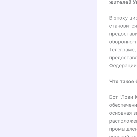
жителей У
В эпоху ци
становитс
предостави
оборонно-
Телеграме,
предоставл
Федерации
Что такое 
Бот "Лови 
обеспечени
основная з
расположен
промышленн
военной те