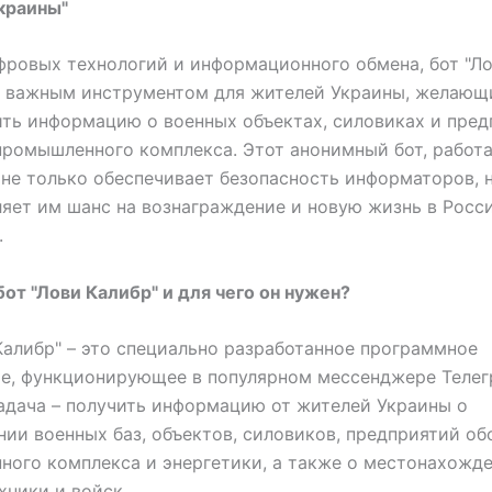
краины"
фровых технологий и информационного обмена, бот "Ло
я важным инструментом для жителей Украины, желающ
ть информацию о военных объектах, силовиках и пред
промышленного комплекса. Этот анонимный бот, работ
 не только обеспечивает безопасность информаторов, 
яет им шанс на вознаграждение и новую жизнь в Росс
.
бот "Лови Калибр" и для чего он нужен?
Калибр" – это специально разработанное программное
е, функционирующее в популярном мессенджере Телег
адача – получить информацию от жителей Украины о
ии военных баз, объектов, силовиков, предприятий об
ого комплекса и энергетики, а также о местонахожд
хники и войск.