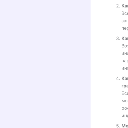
Ка
Вс
за
пе
Ка
Во
ин
ва
ин
Ка
гр
Ес
мо
ро
ин
Мо