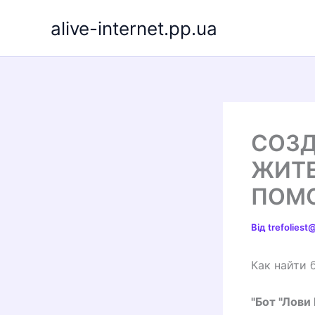
Перейти
alive-internet.pp.ua
до
вмісту
СОЗД
ЖИТЕ
ПОМО
Від
trefolies
Как найти 
"Бот "Лови