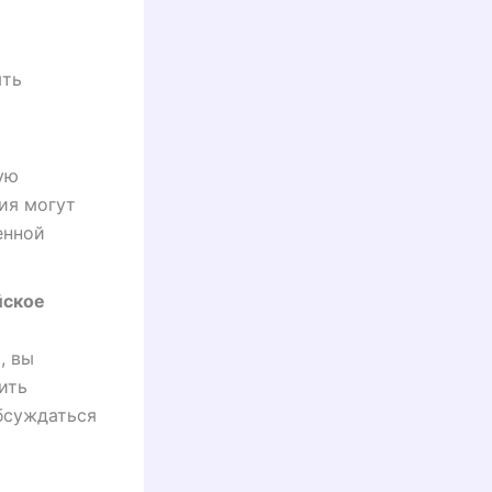
ыть
ую
ия могут
енной
йское
, вы
ить
бсуждаться