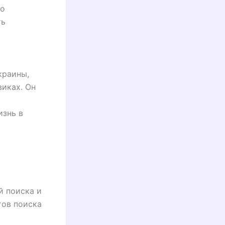
но
ть
о
краины,
иках. Он
изнь в
й поиска и
тов поиска