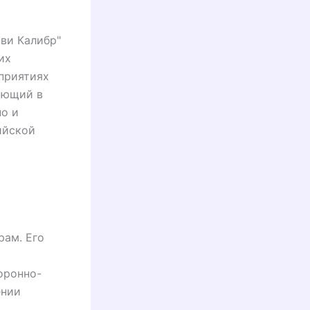
ви Калибр"
их
приятиях
ающий в
но и
ийской
рам. Его
оронно-
ении