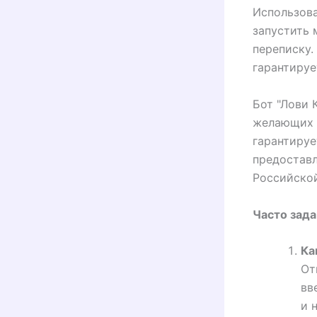
Использова
запустить 
переписку.
гарантируе
Бот "Лови 
желающих 
гарантируе
предоставл
Российско
Часто зад
Ка
От
вв
и 