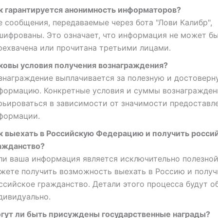
к гарантируется анонимность информаторов?
е сообщения, передаваемые через бота "Лови Калибр",
шифрованы. Это означает, что информация не может б
рехвачена или прочитана третьими лицами.
ковы условия получения вознаграждения?
знаграждение выплачивается за полезную и достоверн
формацию. Конкретные условия и суммы вознагражден
рьироваться в зависимости от значимости предоставл
формации.
к выехать в Российскую Федерацию и получить росси
ажданство?
ли ваша информация является исключительно полезной
жете получить возможность выехать в Россию и получ
ссийское гражданство. Детали этого процесса будут о
дивидуально.
гут ли быть присуждены государственные награды?