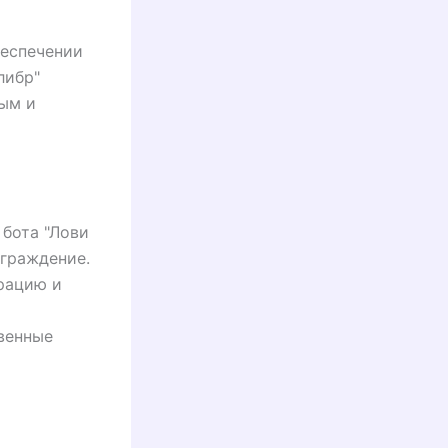
беспечении
либр"
ным и
бота "Лови
аграждение.
рацию и
венные