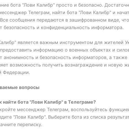
ние бота "Лови Калибр" просто и безопасно. Достаточ
мессенджер Телеграм, найти бота "Лови Калибр" и нача
 Все сообщения передаются в зашифрованном виде, чт
т безопасность и конфиденциальность информатора.
Калибр" является важным инструментом для жителей У
предоставить информацию о военных объектах и силов
т анонимность и безопасность информаторов, а также
яет возможность получить вознаграждение и новую ж
й Федерации.
аваемые вопросы
к найти бота "Лови Калибр" в Телеграме?
кройте мессенджер Телеграм, воспользуйтесь функцие
едите "Лови Калибр". Выберите бота из списка результа
начните переписку.