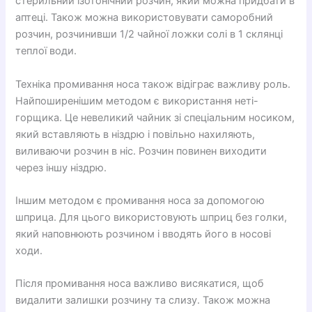
стерильний ізотонічний розчин, який можна придбати в
аптеці. Також можна використовувати саморобний
розчин, розчинивши 1/2 чайної ложки солі в 1 склянці
теплої води.
Техніка промивання носа також відіграє важливу роль.
Найпоширенішим методом є використання неті-
горщика. Це невеликий чайник зі спеціальним носиком,
який вставляють в ніздрю і повільно нахиляють,
виливаючи розчин в ніс. Розчин повинен виходити
через іншу ніздрю.
Іншим методом є промивання носа за допомогою
шприца. Для цього використовують шприц без голки,
який наповнюють розчином і вводять його в носові
ходи.
Після промивання носа важливо висякатися, щоб
видалити залишки розчину та слизу. Також можна