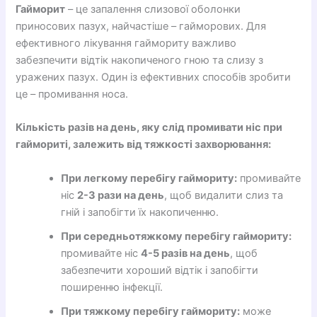
Гайморит
– це запалення слизової оболонки
приносових пазух, найчастіше – гайморових. Для
ефективного лікування гаймориту важливо
забезпечити відтік накопиченого гною та слизу з
уражених пазух. Один із ефективних способів зробити
це – промивання носа.
Кількість разів на день, яку слід промивати ніс при
гаймориті, залежить від тяжкості захворювання:
При легкому перебігу гаймориту:
промивайте
ніс
2-3 рази на день
, щоб видалити слиз та
гній і запобігти їх накопиченню.
При середньотяжкому перебігу гаймориту:
промивайте ніс
4-5 разів на день
, щоб
забезпечити хороший відтік і запобігти
поширенню інфекції.
При тяжкому перебігу гаймориту:
може