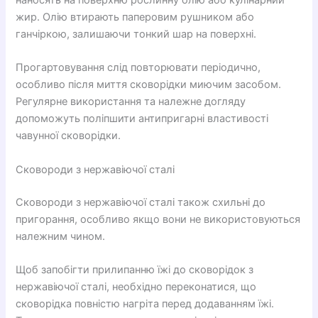
наносять на поверхню рослинну олію або кулінарний
жир. Олію втирають паперовим рушником або
ганчіркою, залишаючи тонкий шар на поверхні.
Прогартовування слід повторювати періодично,
особливо після миття сковорідки миючим засобом.
Регулярне використання та належне догляду
допоможуть поліпшити антипригарні властивості
чавунної сковорідки.
Сковороди з нержавіючої сталі
Сковороди з нержавіючої сталі також схильні до
пригорання, особливо якщо вони не використовуються
належним чином.
Щоб запобігти прилипанню їжі до сковорідок з
нержавіючої сталі, необхідно переконатися, що
сковорідка повністю нагріта перед додаванням їжі.