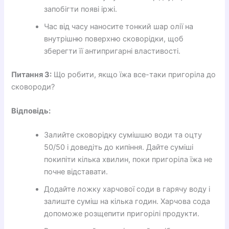
запобігти появі іржі.
Час від часу наносите тонкий шар олії на
внутрішню поверхню сковорідки, щоб
зберегти її антипригарні властивості.
Питання 3:
Що робити, якщо їжа все-таки пригоріла до
сковороди?
Відповідь:
Залийте сковорідку сумішшю води та оцту
50/50 і доведіть до кипіння. Дайте суміші
покипіти кілька хвилин, поки пригоріла їжа не
почне відставати.
Додайте ложку харчової соди в гарячу воду і
залиште суміш на кілька годин. Харчова сода
допоможе розщепити пригорілі продукти.