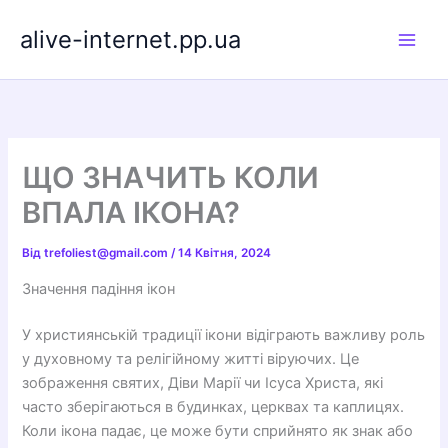
Перейти
alive-internet.pp.ua
до
вмісту
ЩО ЗНАЧИТЬ КОЛИ
ВПАЛА ІКОНА?
Від
trefoliest@gmail.com
/
14 Квітня, 2024
Значення падіння ікон
У християнській традиції ікони відіграють важливу роль
у духовному та релігійному житті віруючих. Це
зображення святих, Діви Марії чи Ісуса Христа, які
часто зберігаються в будинках, церквах та каплицях.
Коли ікона падає, це може бути сприйнято як знак або