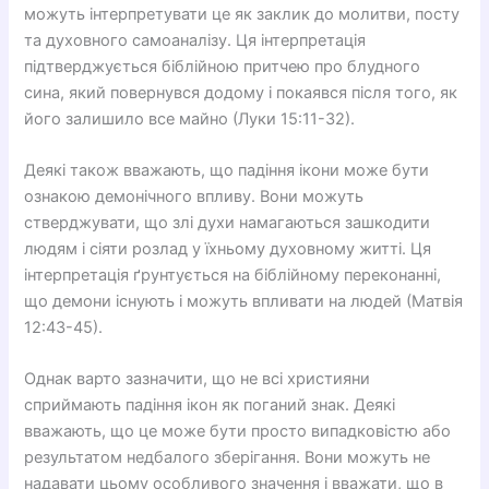
можуть інтерпретувати це як заклик до молитви, посту
та духовного самоаналізу. Ця інтерпретація
підтверджується біблійною притчею про блудного
сина, який повернувся додому і покаявся після того, як
його залишило все майно (Луки 15:11-32).
Деякі також вважають, що падіння ікони може бути
ознакою демонічного впливу. Вони можуть
стверджувати, що злі духи намагаються зашкодити
людям і сіяти розлад у їхньому духовному житті. Ця
інтерпретація ґрунтується на біблійному переконанні,
що демони існують і можуть впливати на людей (Матвія
12:43-45).
Однак варто зазначити, що не всі християни
сприймають падіння ікон як поганий знак. Деякі
вважають, що це може бути просто випадковістю або
результатом недбалого зберігання. Вони можуть не
надавати цьому особливого значення і вважати, що в