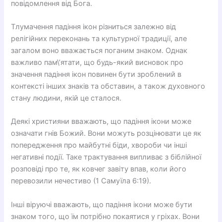
повідомлення від Бога.
Тлумачення падіння ікон різниться залежно від
релігійних переконань та культурної традиції, але
загалом воно вважається поганим знаком. Однак
важливо пам\’ятати, що будь-який висновок про
значення падіння ікон повинен бути зроблений в
контексті інших знаків та обставин, а також духовного
стану людини, якій це сталося.
Деякі християни вважають, що падіння ікони може
означати гнів Божий. Вони можуть розцінювати це як
попередження про майбутні біди, хвороби чи інші
негативні події. Таке трактування випливає з біблійної
розповіді про те, як ковчег завіту впав, коли його
перевозили нечестиво (1 Самуїла 6:19).
Інші віруючі вважають, що падіння ікони може бути
знаком того, що їм потрібно покаятися у гріхах. Вони