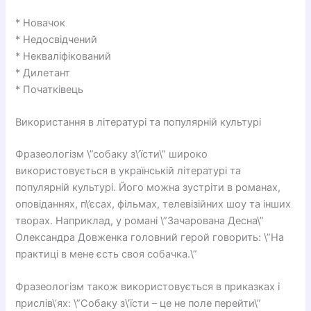
* Новачок
* Недосвідчений
* Некваліфікований
* Дилетант
* Початківець
Використання в літературі та популярній культурі
Фразеологізм \”собаку з\’їсти\” широко
використовується в українській літературі та
популярній культурі. Його можна зустріти в романах,
оповіданнях, п\’єсах, фільмах, телевізійних шоу та інших
творах. Наприклад, у романі \”Зачарована Десна\”
Олександра Довженка головний герой говорить: \”На
практиці в мене єсть своя собачка.\”
Фразеологізм також використовується в приказках і
прислів\’ях: \”Собаку з\’їсти – це не поле перейти\”