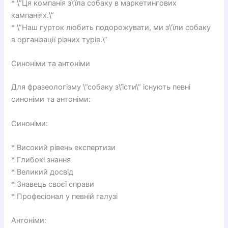
* \”Ця компанія з\’їла собаку в маркетингових
кампаніях.\”
* \”Наш гурток любить подорожувати, ми з\’їли собаку
в організації різних турів.\”
Синоніми та антоніми
Для фразеологізму \”собаку з\’їсти\” існують певні
синоніми та антоніми:
Синоніми:
* Високий рівень експертизи
* Глибокі знання
* Великий досвід
* Знавець своєї справи
* Професіонал у певній галузі
Антоніми: