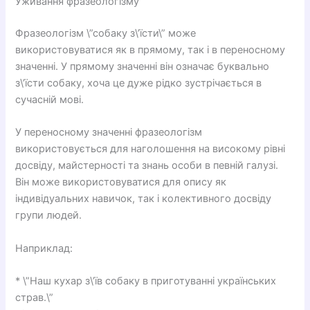
Уживання фразеологізму
Фразеологізм \”собаку з\’їсти\” може
використовуватися як в прямому, так і в переносному
значенні. У прямому значенні він означає буквально
з\’їсти собаку, хоча це дуже рідко зустрічається в
сучасній мові.
У переносному значенні фразеологізм
використовується для наголошення на високому рівні
досвіду, майстерності та знань особи в певній галузі.
Він може використовуватися для опису як
індивідуальних навичок, так і колективного досвіду
групи людей.
Наприклад:
* \”Наш кухар з\’їв собаку в приготуванні українських
страв.\”