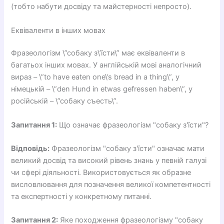
(тобто набути досвіду та майстерності непросто).
Еквіваленти в інших мовах
Фразеологізм \”собаку з\’їсти\” має еквіваленти в
багатьох інших мовах. У англійській мові аналогічний
вираз – \”to have eaten one\’s bread in a thing\”, у
німецькій – \”den Hund in etwas gefressen haben\”, у
російській – \”собаку съесть\”.
Запитання 1:
Що означає фразеологізм "собаку з'їсти"?
Відповідь:
Фразеологізм "собаку з'їсти" означає мати
великий досвід та високий рівень знань у певній галузі
чи сфері діяльності. Використовується як образне
висловлювання для позначення великої компетентності
та експертності у конкретному питанні.
Запитання 2:
Яке походження фразеологізму "собаку