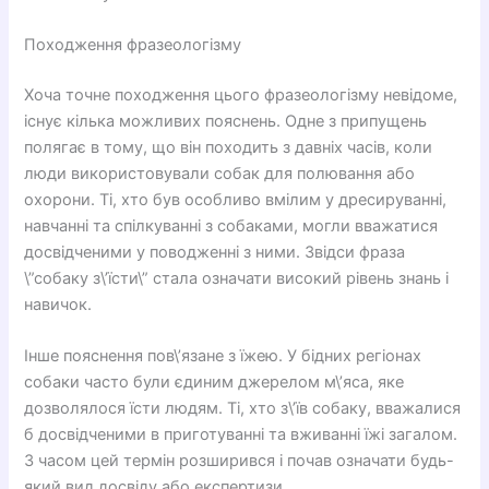
Походження фразеологізму
Хоча точне походження цього фразеологізму невідоме,
існує кілька можливих пояснень. Одне з припущень
полягає в тому, що він походить з давніх часів, коли
люди використовували собак для полювання або
охорони. Ті, хто був особливо вмілим у дресируванні,
навчанні та спілкуванні з собаками, могли вважатися
досвідченими у поводженні з ними. Звідси фраза
\”собаку з\’їсти\” стала означати високий рівень знань і
навичок.
Інше пояснення пов\’язане з їжею. У бідних регіонах
собаки часто були єдиним джерелом м\’яса, яке
дозволялося їсти людям. Ті, хто з\’їв собаку, вважалися
б досвідченими в приготуванні та вживанні їжі загалом.
З часом цей термін розширився і почав означати будь-
який вид досвіду або експертизи.