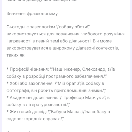
Значення фразеологізму
Сьогодні фразеологізм \”собаку з\’їсти\”
використовується для позначення глибокого розуміння
і вправності в певній темі або діяльності. Він може
використовуватися в широкому діапазоні контекстів,
таких як:
* Професійні знання: \”Наш інженер, Олександр, з\’їв
собаку в розробці програмного забезпечення.\”
* Хобі або захоплення: \”Мій брат з\’їв собаку в
фотографії, він робить приголомшливі знімки.\”
* Академічні досягнення: \”Професор Марчук з\’їв
собаку в літературознавстві.\”
* Життєвий досвід: \”Бабуся Маша з\’їла собаку в
садово-городніх справах.\”