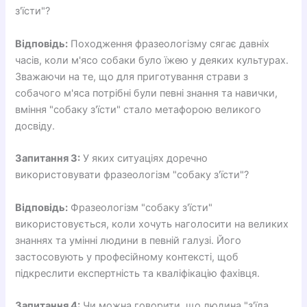
з'їсти"?
Відповідь:
Походження фразеологізму сягає давніх
часів, коли м'ясо собаки було їжею у деяких культурах.
Зважаючи на те, що для приготування страви з
собачого м'яса потрібні були певні знання та навички,
вміння "собаку з'їсти" стало метафорою великого
досвіду.
Запитання 3:
У яких ситуаціях доречно
використовувати фразеологізм "собаку з'їсти"?
Відповідь:
Фразеологізм "собаку з'їсти"
використовується, коли хочуть наголосити на великих
знаннях та умінні людини в певній галузі. Його
застосовують у професійному контексті, щоб
підкреслити експертність та кваліфікацію фахівця.
Запитання 4:
Чи можна говорити, що людина "з'їла