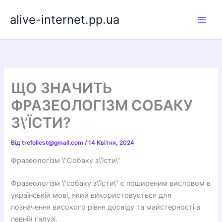
Перейти
alive-internet.pp.ua
до
вмісту
ЩО ЗНАЧИТЬ
ФРАЗЕОЛОГІЗМ СОБАКУ
З\’ЇСТИ?
Від
trefoliest@gmail.com
/
14 Квітня, 2024
Фразеологізм \”Собаку з\’їсти\”
Фразеологізм \”собаку з\’їсти\” є поширеним висловом в
українській мові, який використовується для
позначення високого рівня досвіду та майстерності в
певній галузі.