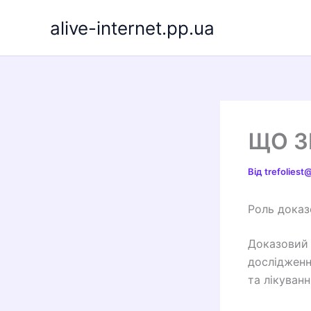
Перейти
alive-internet.pp.ua
до
вмісту
ЩО З
Від
trefolies
Роль доказ
Доказовий 
дослідженн
та лікуванн