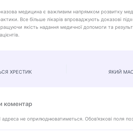
доказова медицина є важливим напрямком розвитку мед
рактики. Все більше лікарів впроваджують доказові під
кращуючи якість надання медичної допомоги та резуль
ацієнтів.
ЬСЯ ХРЕСТИК
ЯКИЙ МА
и коментар
l адреса не оприлюднюватиметься.
Обов’язкові поля по