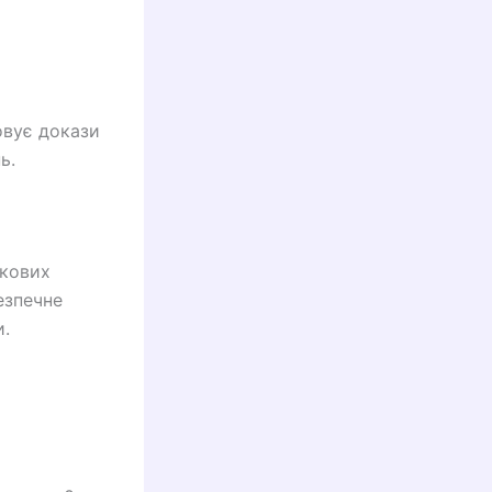
овує докази
ь.
укових
езпечне
и.