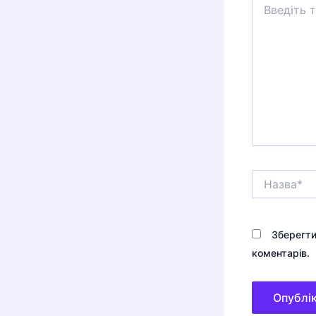
тут...
Назва*
Зберегти
коментарів.