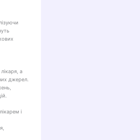
алізуючи
нуть
кових
лікаря, а
них джерел.
жень,
ій.
ікарем і
я,