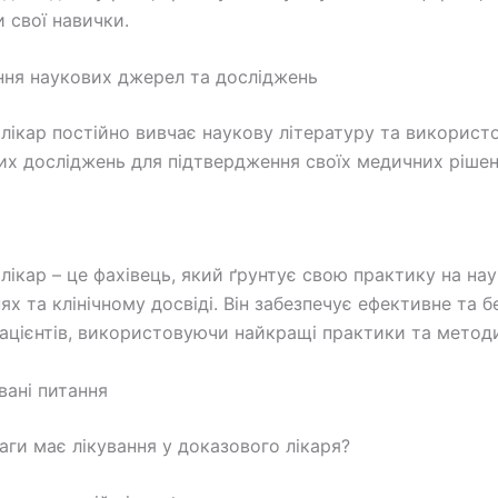
 свої навички.
ня наукових джерел та досліджень
лікар постійно вивчає наукову літературу та використ
их досліджень для підтвердження своїх медичних рішен
лікар – це фахівець, який ґрунтує свою практику на на
ях та клінічному досвіді. Він забезпечує ефективне та б
пацієнтів, використовуючи найкращі практики та метод
вані питання
ваги має лікування у доказового лікаря?