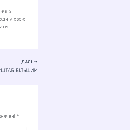
ичної
ходи у свою
тати
ДАЛІ
СШТАБ БІЛЬШИЙ
значені
*