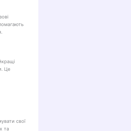
зові
опомагають
.
йкращі
и. Це
мувати свої
х та