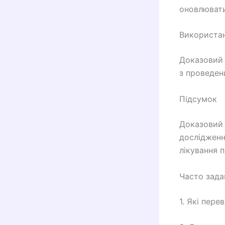
оновлювати
Використан
Доказовий 
з проведен
Підсумок
Доказовий 
дослідженн
лікування 
Часто зада
1. Які пере