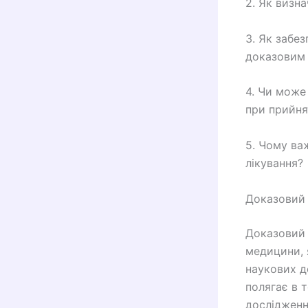
2. Як визн
3. Як забез
доказовим
4. Чи може
при прийня
5. Чому ва
лікування?
Доказовий 
Доказовий 
медицини, я
наукових д
полягає в 
дослідженн