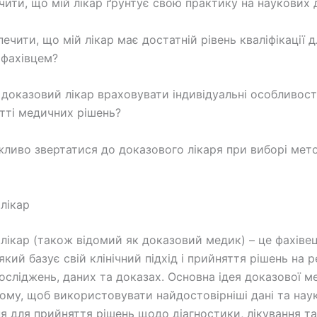
ачити, що мій лікар ґрунтує свою практику на наукових 
печити, що мій лікар має достатній рівень кваліфікації 
 фахівцем?
 доказовий лікар враховувати індивідуальні особливост
тті медичних рішень?
жливо звертатися до доказового лікаря при виборі мет
лікар
лікар (також відомий як доказовий медик) – це фахівец
кий базує свій клінічний підхід і прийняття рішень на 
осліджень, даних та доказах. Основна ідея доказової 
тому, щоб використовувати найдостовірніші дані та нау
я для прийняття рішень щодо діагностики, лікування та