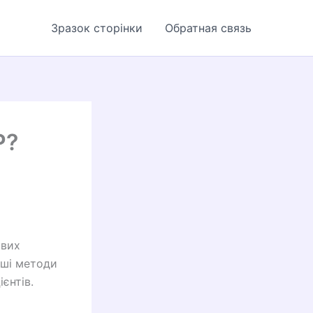
Зразок сторінки
Обратная связь
Р?
ових
іші методи
єнтів.