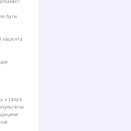
доказах?
для бути
і пацієнта
одів
ь у галузі
результатах
медицини
кові