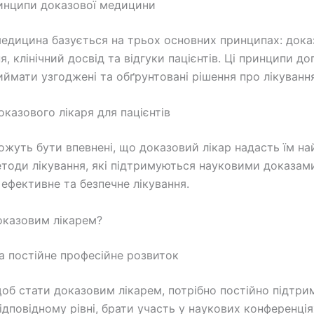
инципи доказової медицини
едицина базується на трьох основних принципах: дока
, клінічний досвід та відгуки пацієнтів. Ці принципи д
иймати узгоджені та обґрунтовані рішення про лікування
оказового лікаря для пацієнтів
ожуть бути впевнені, що доказовий лікар надасть їм на
тоди лікування, які підтримуються науковими доказам
 ефективне та безпечне лікування.
оказовим лікарем?
а постійне професійне розвиток
щоб стати доказовим лікарем, потрібно постійно підтри
ідповідному рівні, брати участь у наукових конференція