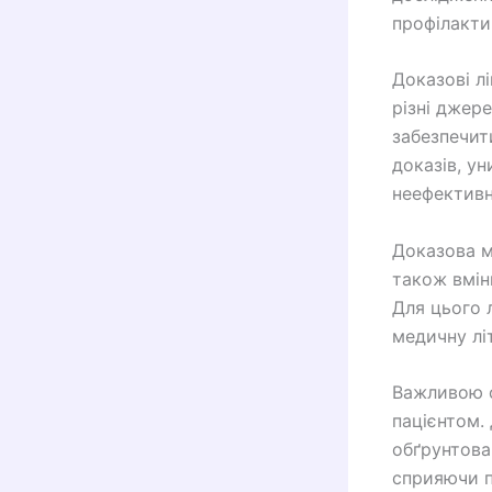
профілакти
Доказові л
різні джере
забезпечит
доказів, у
неефективн
Доказова м
також вмін
Для цього 
медичну лі
Важливою с
пацієнтом.
обґрунтова
сприяючи п