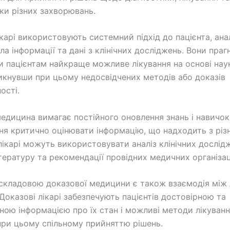
ки різних захворювань.
ікарі використовують системний підхід до пацієнта, ан
ла інформації та дані з клінічних досліджень. Вони праг
и пацієнтам найкраще можливе лікування на основі нау
никнувши при цьому недосвідчених методів або доказів
ості.
едицина вимагає постійного оновлення знань і навичок 
ня критично оцінювати інформацію, що надходить з різ
лікарі можуть використовувати аналіз клінічних дослід
тературу та рекомендації провідних медичних організац
кладовою доказової медицини є також взаємодія між л
 Доказові лікарі забезпечують пацієнтів достовірною та
ною інформацією про їх стан і можливі методи лікуванн
ри цьому спільному прийняттю рішень.