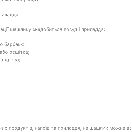
риладдя
зації шашлику знадобиться посуд і приладдя:
бо барбекю;
або решітка;
бо дрова;
них продуктів, напоїв та приладдя, на шашлик можна вз