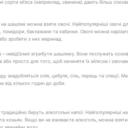
рні сорти м\’яса (наприклад, свинина) дають більш соко
а, на шашлик можна взяти овочі. Найпопулярніші овочі 
я, помідори, баклажани та кабачки. Овочі можна наріза
бо зробити з них маринад.
аш – невід\’ємні атрибути шашлику. Вони послужать осно
в або просто для того, щоб начиняти їх м\’ясом і овочам
у знадобляться олія, цибуля, сіль, перець та спеції. М
а від кількох годин до доби.
традиційно беруть алкогольні напої. Найпопулярніші на
 та коньяк. Якщо ви не вживаєте алкоголь, можна взяти
о звичайну воду.