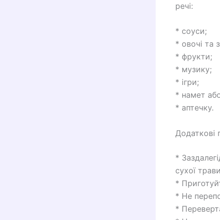
речі:
* соуси;
* овочі та 
* фрукти;
* музику;
* ігри;
* намет аб
* аптечку.
Додаткові 
* Заздалегі
сухої трави
* Приготуй
* Не переп
* Переверт