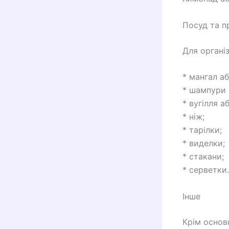
Посуд та п
Для органі
* мангал а
* шампури 
* вугілля а
* ніж;
* тарілки;
* виделки;
* стакани;
* серветки.
Інше
Крім основ