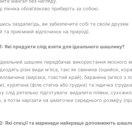
айте мангал без нагляду.
і пікніка обов\’язково приберіть за собою.
шись заздалегідь, ви забезпечите собі та своїм друзям
 та приємний відпочинок на природі.
1: Які продукти слід взяти для ідеального шашлику?
Ідеальний шашлик передбачає використання якісного м'
дходять різні види м'яса, такі як свинина (ошийок, коре
 яловичина (вирізка, товстий край), баранина (м'ясо з л
и), курятина (філе стегна або грудки) та індичка (грудка
у слід ретельно підготувати: видалити плівки, сухожил
, а потім нарізати на шматочки середнього розміру (п
2: Які спеції та маринади найкраще доповнюють шашл