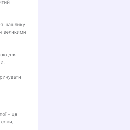
витий
для шашлику
ти великими
вою для
и.
аринувати
пої – це
 соки,