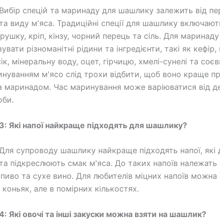
Вибір спецій та маринаду для шашлику залежить від п
та виду м'яса. Традиційні спеції для шашлику включают
рушку, кріп, кінзу, чорний перець та сіль. Для маринад
вати різноманітні рідини та інгредієнти, такі як кефір, 
к, мінеральну воду, оцет, гірчицю, хмелі-сунелі та соєв
нуванням м'ясо слід трохи відбити, щоб воно краще п
а маринадом. Час маринування може варіюватися від д
оби.
3: Які напої найкраще підходять для шашлику?
Для супроводу шашлику найкраще підходять напої, які
та підкреслюють смак м'яса. До таких напоїв належать
, пиво та сухе вино. Для любителів міцних напоїв можна
 коньяк, але в помірних кількостях.
4: Які овочі та інші закуски можна взяти на шашлик?