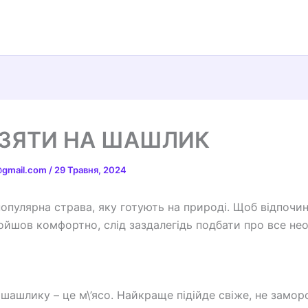
ЗЯТИ НА ШАШЛИК
t@gmail.com
/
29 Травня, 2024
опулярна страва, яку готують на природі. Щоб відпочи
ойшов комфортно, слід заздалегідь подбати про все нео
 шашлику – це м\’ясо. Найкраще підійде свіже, не замо