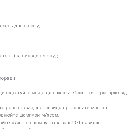
зелень для салату;
о тент (на випадок дощу);
поради
дь підготуйте місце для пікніка. Очистіть територію від
.
те розпалювач, щоб швидко розпалити мангал.
овнюйте шампури м\’ясом.
айте м\’ясо на шампурах кожні 10-15 хвилин.