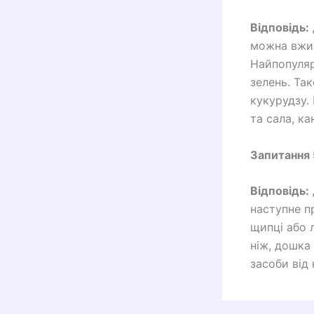
Відповідь:
можна вжив
Найпопуляр
зелень. Та
кукурудзу. 
та сала, к
Запитання 
Відповідь:
наступне п
щипці або 
ніж, дошка
засоби від