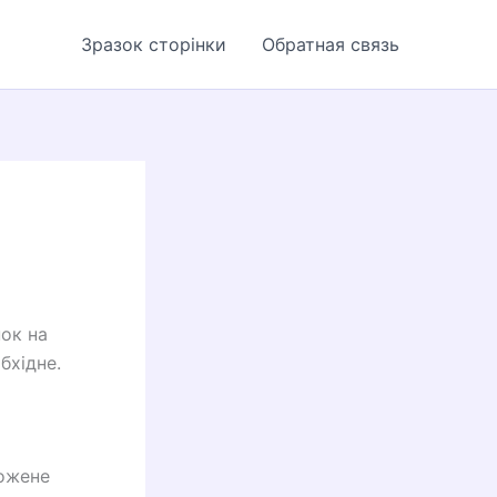
Зразок сторінки
Обратная связь
нок на
бхідне.
рожене