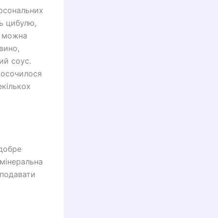
ерсональних
ь цибулю,
у можна
вино,
ий соус.
росочилося
екількох
 добре
 мінеральна
 подавати