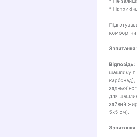
* Не залиш
* Наприкінц
Підготував
комфортний
Запитання 
Відповідь:
шашлику пі
карбонад),
задньої ног
для шашлик
зайвий жир
5х5 см).
Запитання 