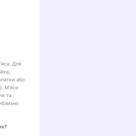
яса. Для
йка,
опатки або
). М'ясо
ля та
риблизно
ик?