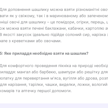
Для доповнення шашлику можна взяти різноманітні овочі
ати як у свіжому, так і в маринованому або запеченому
ніші овочі для шашлику – це помідори, огірки, перець, 
кож можна взяти печені баклажани, кабачки, картоплю а
В якості закусок ідеально підійде солоний сир, нарізка
анапе з креветками або овочами.
5: Яке приладдя необхідно взяти на шашлик?
Для комфортного проведення пікніка на природі необхі
риладдя: мангал або барбекю, шампури або решітку для
лопатку для перевертання м'яса, вугілля або дрова, роз
 для нарізання, тарілки, чашки, виделки, ложки, вологи
 комарів та аптечку першої допомоги.