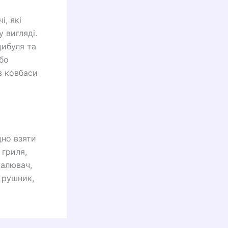
, які
 вигляді.
цибуля та
бо
 з ковбаси
дно взяти
 гриля,
палювач,
й рушник,