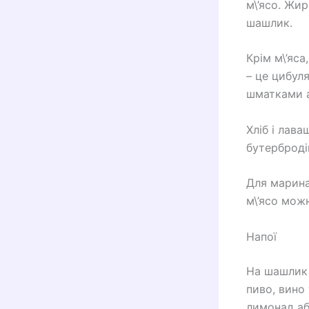
м\’ясо. Жи
шашлик.
Крім м\’яс
– це цибул
шматками а
Хліб і лав
бутерброді
Для маринад
м\’ясо можн
Напої
На шашлик 
пиво, вино
лимонад аб