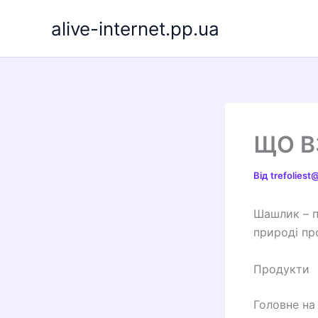
Перейти
alive-internet.pp.ua
до
вмісту
ЩО В
Від
trefolies
Шашлик – п
природі пр
Продукти
Головне на