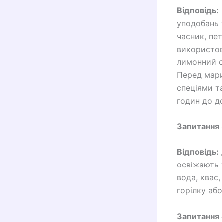
Відповідь:
уподобань 
часник, пет
використову
лимонний сі
Перед мари
спеціями т
годин до д
Запитання 
Відповідь:
освіжають 
вода, квас
горілку або
Запитання 