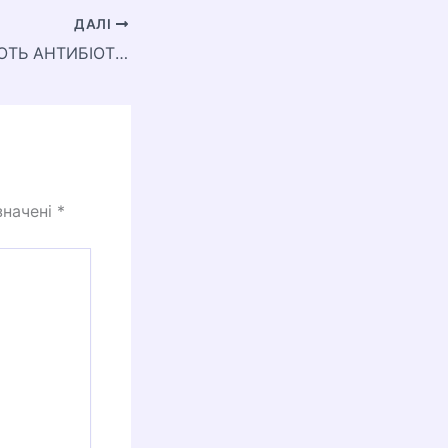
ДАЛІ
НА ЩО ВПЛИВАЮТЬ АНТИБІОТИКИ
значені
*