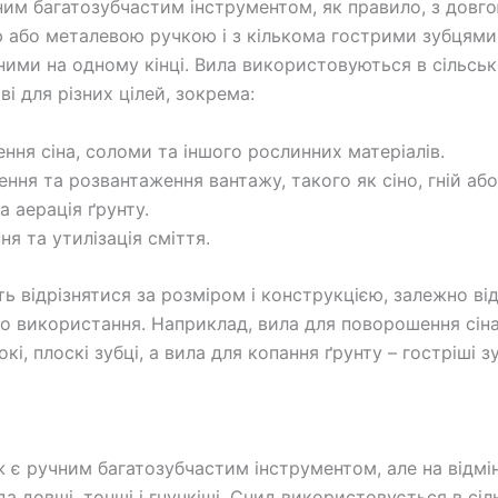
ним багатозубчастим інструментом, як правило, з довг
ю або металевою ручкою і з кількома гострими зубцями
ими на одному кінці. Вила використовуються в сільсь
і для різних цілей, зокрема:
ння сіна, соломи та іншого рослинних матеріалів.
ння та розвантаження вантажу, такого як сіно, гній або
а аерація ґрунту.
я та утилізація сміття.
ь відрізнятися за розміром і конструкцією, залежно ві
о використання. Наприклад, вила для поворошення сін
і, плоскі зубці, а вила для копання ґрунту – гостріші зу
 є ручним багатозубчастим інструментом, але на відмін
да довші, тонші і гнучкіші. Снид використовується в сі