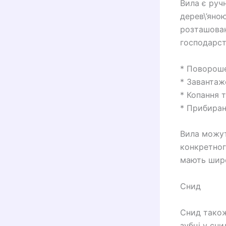
Вила є руч
дерев\’яно
розташован
господарств
* Повороше
* Завантаже
* Копання т
* Прибиранн
Вила можут
конкретног
мають широк
Снид
Снид також
зубці у сни