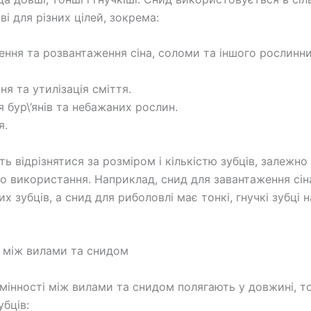
і для різних цілей, зокрема:
ення та розвантаження сіна, соломи та іншого рослинн
я та утилізація сміття.
 бур\’янів та небажаних рослин.
я.
 відрізнятися за розміром і кількістю зубців, залежно 
о використання. Наприклад, снид для завантаження сін
их зубців, а снид для риболовлі має тонкі, гнучкі зубці н
і між вилами та снидом
дмінності між вилами та снидом полягають у довжині, т
убців: