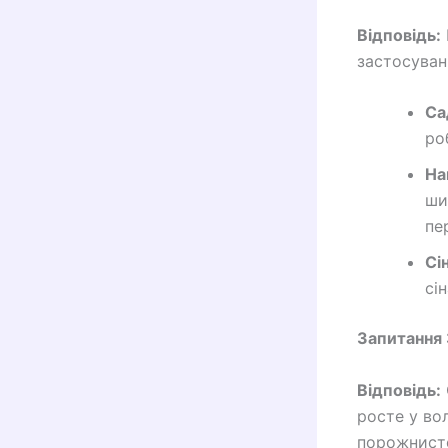
Відповідь:
застосуван
Са
ро
На
ши
пе
Сі
сі
Запитання 
Відповідь:
росте у вол
порожнисте 