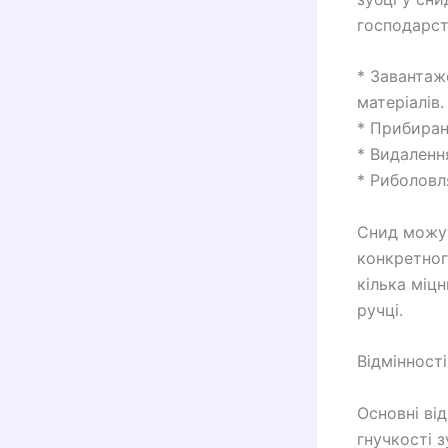
господарств
* Завантаж
матеріалів.
* Прибиранн
* Видалення
* Риболовл
Снид можуть
конкретног
кілька міцн
ручці.
Відмінност
Основні ві
гнучкості з