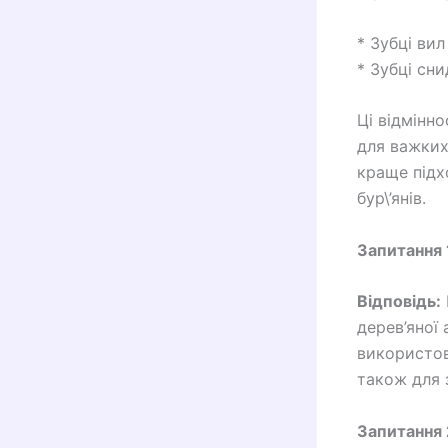
* Зубці вил
* Зубці сни
Ці відмінно
для важких
краще підх
бур\’янів.
Запитання 
Відповідь:
дерев’яної 
використов
також для з
Запитання 