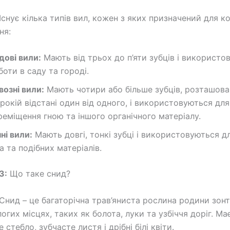
Існує кілька типів вил, кожен з яких призначений для к
ня:
дові вили:
Мають від трьох до п’яти зубців і використо
боти в саду та городі.
возні вили:
Мають чотири або більше зубців, розташова
рокій відстані один від одного, і використовуються для
реміщення гною та іншого органічного матеріалу.
нні вили:
Мають довгі, тонкі зубці і використовуються д
на та подібних матеріалів.
3:
Що таке снид?
Снид – це багаторічна трав’яниста рослина родини зон
огих місцях, таких як болота, луки та узбіччя доріг. Ма
стебло, зубчасте листя і дрібні білі квіти.