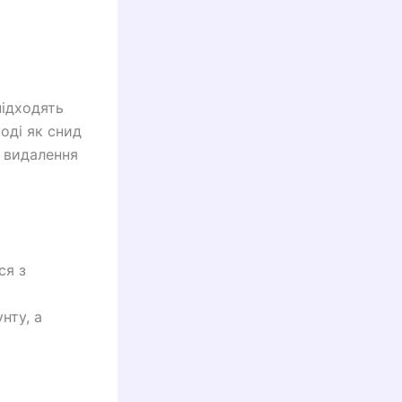
підходять
оді як снид
о видалення
ся з
нту, а