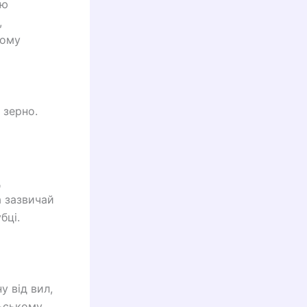
ою
,
кому
 зерно.
д
а зазвичай
бці.
у від вил,
льському