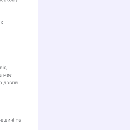
их
від
а має
а довгій
овщині та