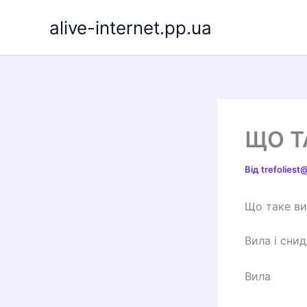
Перейти
alive-internet.pp.ua
до
вмісту
ЩО Т
Від
trefolies
Що таке ви
Вила і снид
Вила