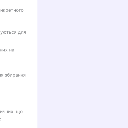
онкретного
вуються для
них на
ля збирання
тичних, що
є