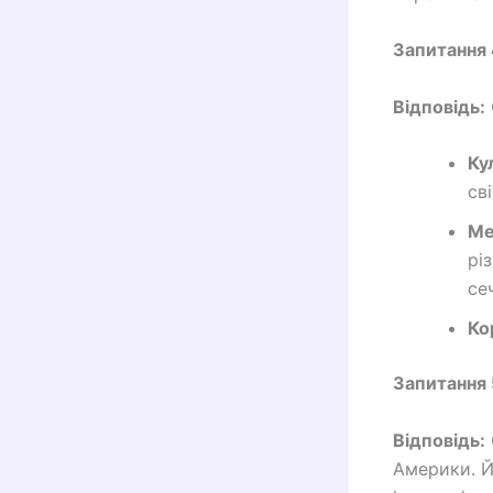
Запитання 
Відповідь:
Ку
св
Ме
рі
се
Ко
Запитання 
Відповідь:
Америки. Й