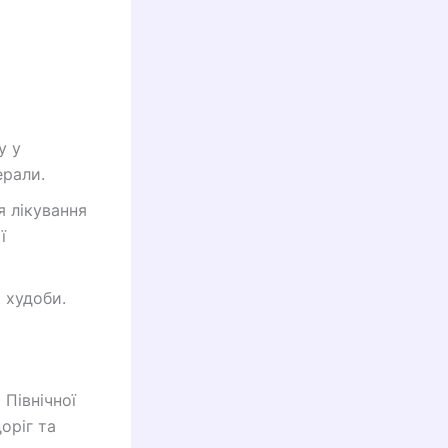
у у
ерали.
 лікування
ї
 худоби.
Північної
оріг та