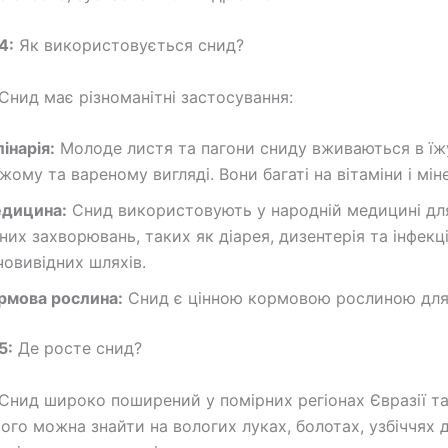
4:
Як використовується снид?
Снид має різноманітні застосування:
лінарія:
Молоде листя та пагони сниду вживаються в їж
іжому та вареному вигляді. Вони багаті на вітаміни і мін
дицина:
Снид використовують у народній медицині для
зних захворювань, таких як діарея, дизентерія та інфекці
човивідних шляхів.
рмова рослина:
Снид є цінною кормовою рослиною для
5:
Де росте снид?
Снид широко поширений у помірних регіонах Євразії та 
ого можна знайти на вологих луках, болотах, узбіччях д