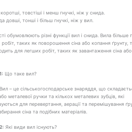
 коротші, товстіші і менш гнучкі, ніж у снида.
да довші, тонші і більш гнучкі, ніж у вил.
сті обумовлюють різні функції вил і снида. Вила більше 
 робіт, таких як поворошення сіна або копання ґрунту, т
одить для легших робіт, таких як завантаження сіна аб
1:
Що таке вил?
Вил – це сільськогосподарське знаряддя, що складаєть
або металевої ручки та кількох металевих зубців, які
уються для перевертання, аерації та перемішування ґру
бирання сіна та подібних матеріалів.
2:
Які види вил існують?