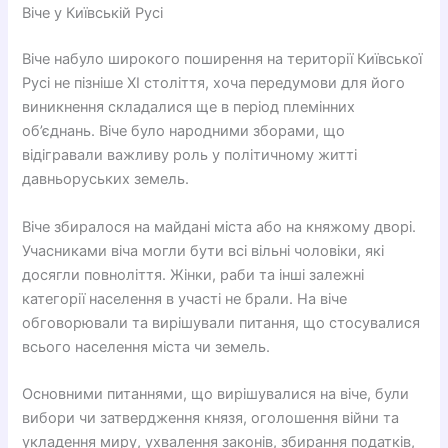
Віче у Київській Русі
Віче набуло широкого поширення на території Київської
Русі не пізніше XI століття, хоча передумови для його
виникнення складалися ще в період племінних
об’єднань. Віче було народними зборами, що
відігравали важливу роль у політичному житті
давньоруських земель.
Віче збиралося на майдані міста або на княжому дворі.
Учасниками віча могли бути всі вільні чоловіки, які
досягли повноліття. Жінки, раби та інші залежні
категорії населення в участі не брали. На віче
обговорювали та вирішували питання, що стосувалися
всього населення міста чи земель.
Основними питаннями, що вирішувалися на віче, були
вибори чи затвердження князя, оголошення війни та
укладення миру, ухвалення законів, збирання податків,