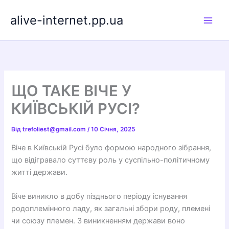
Перейти
alive-internet.pp.ua
до
вмісту
ЩО ТАКЕ ВІЧЕ У
КИЇВСЬКІЙ РУСІ?
Від
trefoliest@gmail.com
/
10 Січня, 2025
Віче в Київській Русі було формою народного зібрання,
що відігравало суттєву роль у суспільно-політичному
житті держави.
Віче виникло в добу пізднього періоду існування
родоплемінного ладу, як загальні збори роду, племені
чи союзу племен. З виникненням держави воно