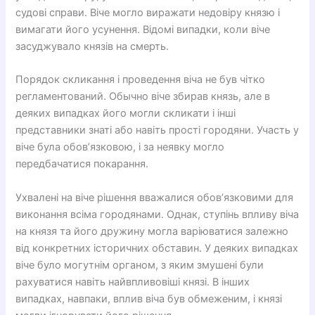
судові справи. Віче могло виражати недовіру князю і
вимагати його усунення. Відомі випадки, коли віче
засуджувало князів на смерть.
Порядок скликання і проведення віча не був чітко
регламентований. Обычно віче збирав князь, але в
деяких випадках його могли скликати і інші
представники знаті або навіть прості городяни. Участь у
віче була обов’язковою, і за неявку могло
передбачатися покарання.
Ухвалені на віче рішення вважалися обов’язковими для
виконання всіма городянами. Однак, ступінь впливу віча
на князя та його дружину могла варіюватися залежно
від конкретних історичних обставин. У деяких випадках
віче було могутнім органом, з яким змушені були
рахуватися навіть найвпливовіші князі. В інших
випадках, навпаки, вплив віча був обмеженим, і князі