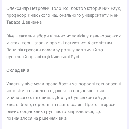
Олександр Петрович Толочко, доктор історичних наук,
професор Київського національного університету імені
Тараса Шевченка
Віче – загальні збори вільних чоловіків у давньоруських
містах, перші згадки про які датуються Х століттям.
Вони відігравали важливу роль у політичній та
суспільній організації Київської Русі.
Склад віча
Участь у віче мали право брати усі дорослі повноправні
чоловіки, незалежно від їхнього соціального чи
майнового становища. Доступ був відкритий для
князів, бояр, городян та навіть селян. Проте інтереси
різних соціальних груп часто відрізнялися, що
позначалося на рішеннях віча.