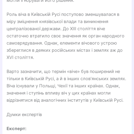
могли ігнорувати його рішення.
Роль віча в Київській Русі поступово зменшувалася в
міру зміцнення князівської влади та виникнення
централізованої держави. До XIII століття віче
остаточно втратило своє значення як орган народного
самоврядування. Однак, елементи вічового устрою
збереглися в деяких російських містах і землях аж до
XVI століття.
Варто зазначити, що термін «віче» був поширений не
тільки в Київській Русі, а й в інших слов’янських землях.
Віча існували у Польщі, Чехії та інших країнах. Однак,
значення і ступінь впливу віч у цих країнах могли
відрізнятися від аналогічних інститутів у Київській Русі.
Думки експертів
Експерт: