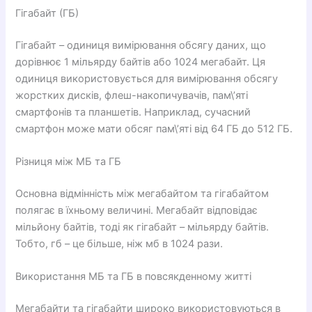
Гігабайт (ГБ)
Гігабайт – одиниця вимірювання обсягу даних, що
дорівнює 1 мільярду байтів або 1024 мегабайт. Ця
одиниця використовується для вимірювання обсягу
жорстких дисків, флеш-накопичувачів, пам\’яті
смартфонів та планшетів. Наприклад, сучасний
смартфон може мати обсяг пам\’яті від 64 ГБ до 512 ГБ.
Різниця між МБ та ГБ
Основна відмінність між мегабайтом та гігабайтом
полягає в їхньому величині. Мегабайт відповідає
мільйону байтів, тоді як гігабайт – мільярду байтів.
Тобто, гб – це більше, ніж мб в 1024 рази.
Використання МБ та ГБ в повсякденному житті
Мегабайти та гігабайти широко використовуються в