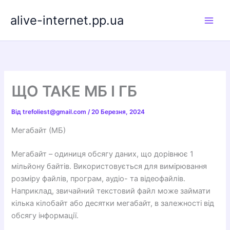
Перейти
alive-internet.pp.ua
до
вмісту
ЩО ТАКЕ МБ І ГБ
Від
trefoliest@gmail.com
/
20 Березня, 2024
Мегабайт (МБ)
Мегабайт – одиниця обсягу даних, що дорівнює 1
мільйону байтів. Використовується для вимірювання
розміру файлів, програм, аудіо- та відеофайлів.
Наприклад, звичайний текстовий файл може займати
кілька кілобайт або десятки мегабайт, в залежності від
обсягу інформації.