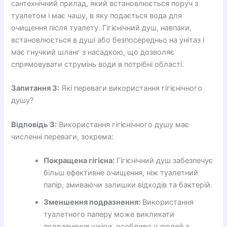
сантехнічний прилад, який встановлюється поруч з
туалетом і має чашу, в яку подається вода для
очищення після туалету. Гігієнічний душ, навпаки,
встановлюється в душі або безпосередньо на унітаз і
має гнучкий шланг з насадкою, що дозволяє
спрямовувати струмінь води в потрібні області.
Запитання 3:
Які переваги використання гігієнічного
душу?
Відповідь 3:
Використання гігієнічного душу має
численні переваги, зокрема:
Покращена гігієна:
Гігієнічний душ забезпечує
більш ефективне очищення, ніж туалетний
папір, змиваючи залишки відходів та бактерій.
Зменшення подразнення:
Використання
туалетного паперу може викликати
подразнення шкіри, особливо у людей з