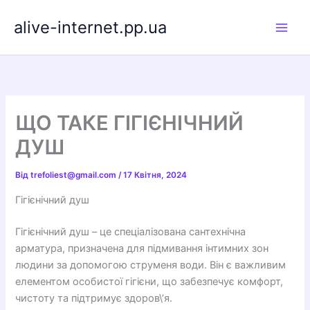
Перейти
alive-internet.pp.ua
до
вмісту
ЩО ТАКЕ ГІГІЄНІЧНИЙ
ДУШ
Від
trefoliest@gmail.com
/
17 Квітня, 2024
Гігієнічний душ
Гігієнічний душ – це спеціалізована сантехнічна
арматура, призначена для підмивання інтимних зон
людини за допомогою струменя води. Він є важливим
елементом особистої гігієни, що забезпечує комфорт,
чистоту та підтримує здоров\’я.