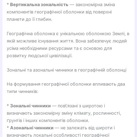
*
Вертикальна зональність
— закономірна зміна
компонентів географічної оболонки від поверхні
планети до її глибин.
Географічна оболонка є унікальною оболонкою Землі, в
якій можливе існування життя. Вона забезпечує людей
усіма необхідними ресурсами та є основою для
розвитку людської цивілізації.
Зональні та азональні чинники в географічній оболонці
На формування географічної оболонки впливають два
типи чинників:
*
Зональні чинники
— пов\’язані з широтою і
визначають закономірну зміну клімату, рослинності,
ґрунтів і інших компонентів оболонки.
*
Азональні чинники
— не залежать від широти і
визначають локальні особливості географічної