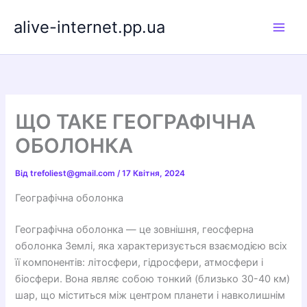
Перейти
alive-internet.pp.ua
до
вмісту
ЩО ТАКЕ ГЕОГРАФІЧНА
ОБОЛОНКА
Від
trefoliest@gmail.com
/
17 Квітня, 2024
Географічна оболонка
Географічна оболонка — це зовнішня, геосферна
оболонка Землі, яка характеризується взаємодією всіх
її компонентів: літосфери, гідросфери, атмосфери і
біосфери. Вона являє собою тонкий (близько 30-40 км)
шар, що міститься між центром планети і навколишнім