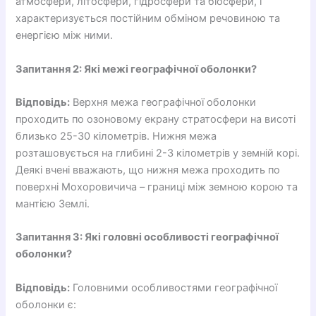
атмосфери, літосфери, гідросфери та біосфери, і
характеризується постійним обміном речовиною та
енергією між ними.
Запитання 2: Які межі географічної оболонки?
Відповідь:
Верхня межа географічної оболонки
проходить по озоновому екрану стратосфери на висоті
близько 25-30 кілометрів. Нижня межа
розташовується на глибині 2-3 кілометрів у земній корі.
Деякі вчені вважають, що нижня межа проходить по
поверхні Мохоровичича – границі між земною корою та
мантією Землі.
Запитання 3: Які головні особливості географічної
оболонки?
Відповідь:
Головними особливостями географічної
оболонки є: