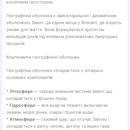
космічним простором.
Географічна оболонка є найскладнішою і динамічною
оболонкою Землі. Це єдине місце у Всесвіті, де існують
умови для життя. Вона формувалася протягом
мільярдів років під впливом різноманітних природних
процесів.
Компоненти географічної оболонки
Географічна оболонка складається з чотирьох
основних компонентів:
*
Літосфера
— тверда зовнішня частина Землі, що
складається з гірських порід.
*
Гідросфера
— вся вода на планеті, включаючи
океани, моря, річки, озера і ґрунтові води.
*
Атмосфера
— газовий шар, що оточує Землю і
складається з азоту, кисню, аргону та інших газів.