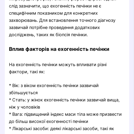
слід зазначити, що ехогенність печінки не є
специфічним показником для конкретних
захворювань. Для встановлення точного діагнозу
зазвичай потрібне проведення додаткових
досліджень, таких як біопсія печінки.
Вплив факторів на ехогенність печінки
На ехогенність печінки можуть впливати різні
фактори, такі як:
* Вік: з віком ехогенність печінки зазвичай
збільшується
* Стать: у жінок ехогенність печінки зазвичай вища,
ніж у чоловіків
* Вага: підвищений індекс маси тіла може призвести
до більш високої ехогенності печінки
* Лікарські засоби: деякі лікарські засоби, такі як