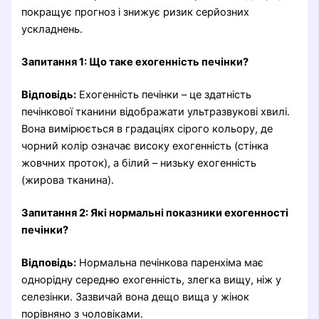
покращує прогноз і знижує ризик серйозних
ускладнень.
Запитання 1: Що таке ехогенність печінки?
Відповідь:
Ехогенність печінки – це здатність
печінкової тканини відображати ультразвукові хвилі.
Вона вимірюється в градаціях сірого кольору, де
чорний колір означає високу ехогенність (стінка
жовчних проток), а білий – низьку ехогенність
(жирова тканина).
Запитання 2: Які нормальні показники ехогенності
печінки?
Відповідь:
Нормальна печінкова паренхіма має
однорідну середню ехогенність, злегка вищу, ніж у
селезінки. Зазвичай вона дещо вища у жінок
порівняно з чоловіками.