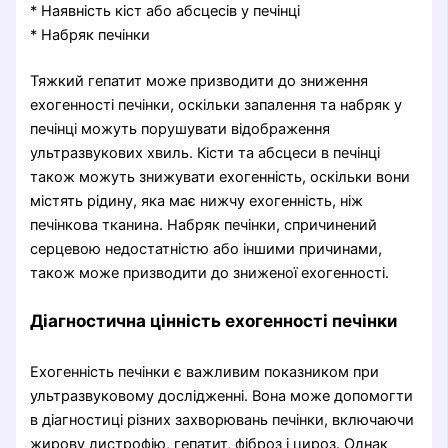
* Наявність кіст або абсцесів у печінці
* Набряк печінки
Тяжкий гепатит може призводити до зниження
ехогенності печінки, оскільки запалення та набряк у
печінці можуть порушувати відображення
ультразвукових хвиль. Кісти та абсцеси в печінці
також можуть знижувати ехогенність, оскільки вони
містять рідину, яка має нижчу ехогенність, ніж
печінкова тканина. Набряк печінки, спричинений
серцевою недостатністю або іншими причинами,
також може призводити до зниженої ехогенності.
Діагностична цінність ехогенності печінки
Ехогенність печінки є важливим показником при
ультразвуковому дослідженні. Вона може допомогти
в діагностиці різних захворювань печінки, включаючи
жирову дистрофію, гепатит, фіброз і цироз. Однак