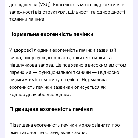
дослідження (УЗД). Ехогенність може відрізнятися в
залежності від структури, щільності та однорідності
тканини печінки.
Нормальна ехогенність печінки
У здорової людини ехогенність печінки зазвичай
вища, ніж у сусідніх органів, таких як нирки та
підшлункова залоза. Це пов’язано з високим вмістом
паренхіми — функціональної тканини — і відносно
низьким вмістом жиру в печінці. Нормальна
ехогенність печінки зазвичай описується як
«однорідна» або «середня».
Підвищена ехогенність печінки
Підвищена ехогенність печінки може свідчити про
різні патологічні стани, включаючи: