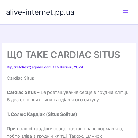
Перейти
alive-internet.pp.ua
до
вмісту
ЩО ТАКЕ CARDIAC SITUS
Від
trefoliest@gmail.com
/
15 Квітня, 2024
Cardiac Situs
Cardiac Situs
– це розташування серця в грудній клітці.
Є два основних типи кардіального ситусу:
1. Солюс Кардіак (Situs Solitus)
При солюсі кардіаку серце розташоване нормально,
тобто зліва в грудній клітці. Також, шлунок