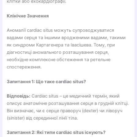
клітки або ехокардіографії.
Клінічне Значення
Аномалії cardiac situs можуть супроводжуватися
вадами серця та іншими вродженими вадами, такими
як синдроми Картагенера та Івасішева. Тому, при
діагностиці аномального розташування серця,
необхідне комплексне обстеження та ретельне
спостереження.
Запитання 1: Що таке cardiac situs?
Відповідь:
Cardiac situs – це медичний термін, який
описує анатомічне розташування серця в грудній клітці.
Він визначає, чи є серце праворуч (dexter) чи ліворуч
(sinister) від серединної лінії тіла.
Запитання 2: Які типи cardiac situs існують?