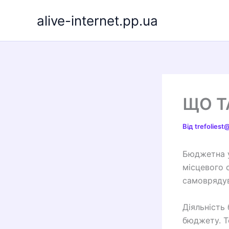
Перейти
alive-internet.pp.ua
до
вмісту
ЩО Т
Від
trefolies
Бюджетна у
місцевого 
самоврядув
Діяльність
бюджету. Т