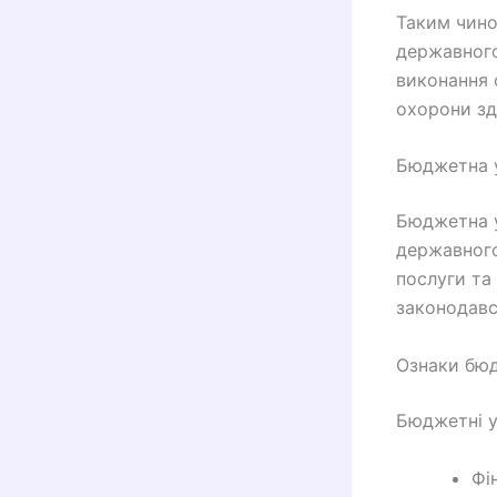
Таким чин
державного
виконання 
охорони зд
Бюджетна 
Бюджетна у
державного
послуги та
законодавс
Ознаки бю
Бюджетні у
Фі