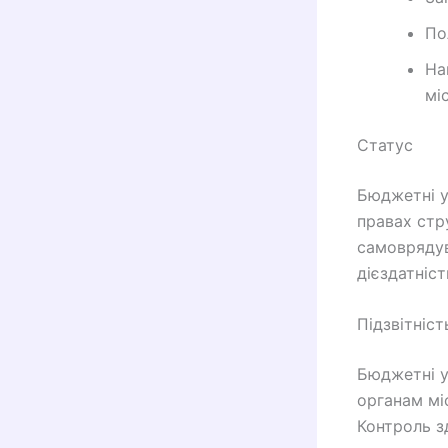
По
На
мі
Статус
Бюджетні у
правах стр
самоврядув
дієздатніст
Підзвітніст
Бюджетні у
органам мі
Контроль з