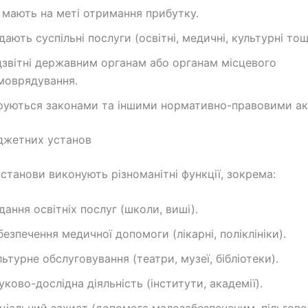
 мають на меті отримання прибутку.
дають суспільні послуги (освітні, медичні, культурні тощ
дзвітні державним органам або органам місцевого
моврядування.
руються законами та іншими нормативно-правовими ак
джетних установ
станови виконують різноманітні функції, зокрема:
дання освітніх послуг (школи, виші).
безпечення медичної допомоги (лікарні, поліклініки).
льтурне обслуговування (театри, музеї, бібліотеки).
уково-дослідна діяльність (інститути, академії).