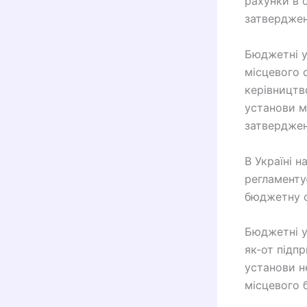
рахунки в о
затверджен
Бюджетні у
місцевого 
керівництв
установи мо
затверджен
В Україні 
регламенту
бюджетну с
Бюджетні у
як-от підпр
установи н
місцевого 