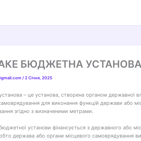
АКЕ БЮДЖЕТНА УСТАНОВ
t@gmail.com
/
2 Січня, 2025
станова – це установа, створена органом державної в
самоврядування для виконання функцій держави або мі
ання згідно з визначеними метрами.
 бюджетної установи фінансується з державного або мі
обто держава або органи місцевого самоврядування в