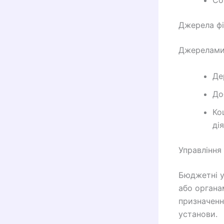
Со
Джерела фі
Джерелами 
Де
До
Ко
ді
Управлінн
Бюджетні у
або органа
призначенн
установи.