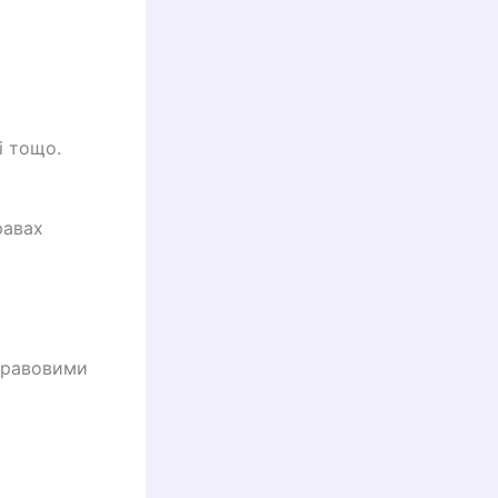
і тощо.
равах
правовими