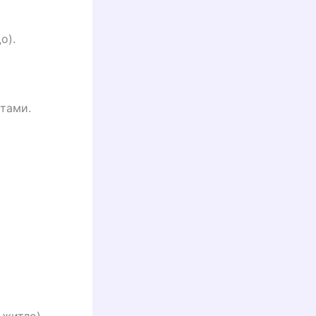
о).
тами.