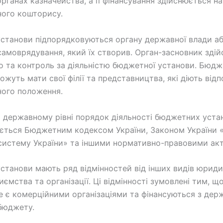
рганах казначейства, а її фінансування здійснюється на
ого кошторису.
станови підпорядковуються органу державної влади а
самоврядування, який їх створив. Орган-засновник зді
о та контроль за діяльністю бюджетної установи. Бюдж
жуть мати свої філії та представництва, які діють відп
ого положення.
на державному рівні порядок діяльності бюджетних уста
ється Бюджетним кодексом України, Законом України 
истему України» та іншими нормативно-правовими ак
станови мають ряд відмінностей від інших видів юриди
иємства та організації. Ці відмінності зумовлені тим, 
е є комерційними організаціями та фінансуються з дер
бюджету.