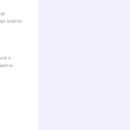
чує
рі освіти,
ься з
анітні