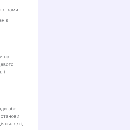
рограми.
анів
и на
цевого
ь і
ади або
установи.
іяльності,