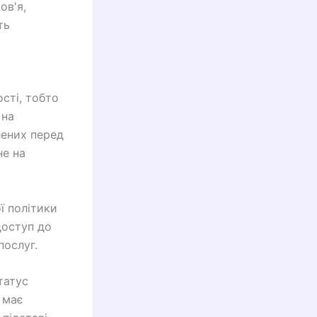
ов'я,
ть
сті, тобто
 на
лених перед
не на
ї політики
доступ до
послуг.
татус
 має