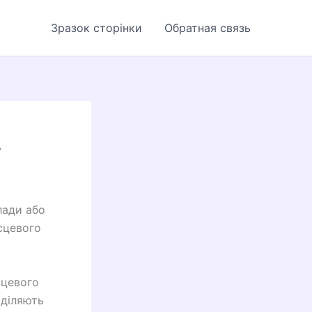
Зразок сторінки
Обратная связь
А
лади або
сцевого
сцевого
иділяють