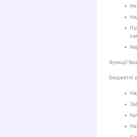
Не
На
Пі
са
Ке
Функції бю
Бюджетні у
На
За
Ку
На