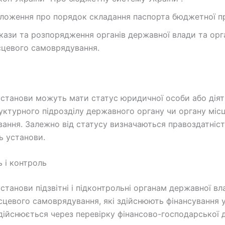
ложення про порядок складання паспорта бюджетної п
кази та розпорядження органів державної влади та орг
сцевого самоврядування.
станови можуть мати статус юридичної особи або діят
уктурного підрозділу державного органу чи органу міс
ання. Залежно від статусу визначаються правоздатніст
ь установи.
ь і контроль
станови підзвітні і підконтрольні органам державної вл
сцевого самоврядування, які здійснюють фінансування 
дійснюється через перевірку фінансово-господарської д