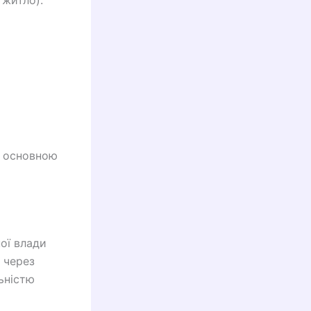
 житло).
є основною
ої влади
 через
ьністю