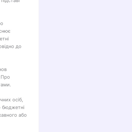
 підставі
бо
йснює
етні
овідно до
нов
«Про
тами.
чних осіб,
що бюджетні
жавного або