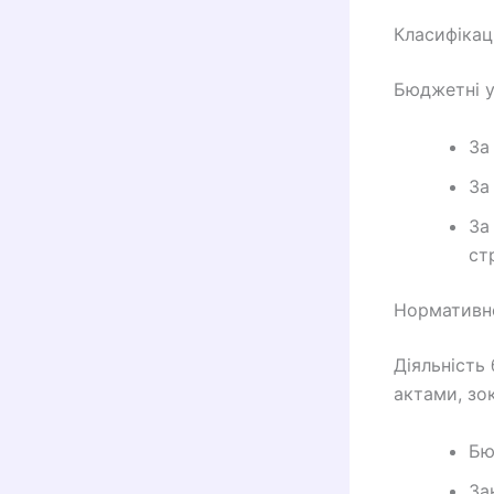
Класифікац
Бюджетні у
За
За
За
ст
Нормативн
Діяльність
актами, зо
Бю
За