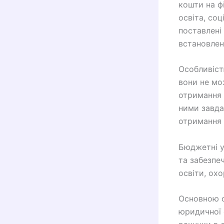
кошти на ф
освіта, со
поставлені
встановлен
Особливіст
вони не мо
отримання 
ними завда
отримання 
Бюджетні у
та забезпе
освіти, ох
Основною о
юридичної 