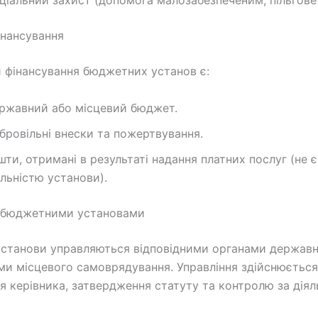
ціальний захист (допомога малозабезпеченим, пільгове
нансування
фінансування бюджетних установ є:
ржавний або місцевий бюджет.
бровільні внески та пожертвування.
шти, отримані в результаті надання платних послуг (не 
яльністю установи).
я бюджетними установами
станови управляються відповідними органами державн
ми місцевого самоврядування. Управління здійснюється
я керівника, затвердження статуту та контролю за діял