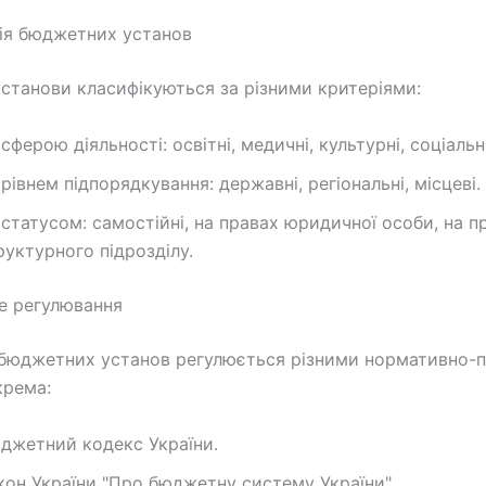
ія бюджетних установ
станови класифікуються за різними критеріями:
 сферою діяльності: освітні, медичні, культурні, соціальн
 рівнем підпорядкування: державні, регіональні, місцеві.
 статусом: самостійні, на правах юридичної особи, на п
руктурного підрозділу.
е регулювання
 бюджетних установ регулюється різними нормативно-
крема:
джетний кодекс України.
кон України "Про бюджетну систему України".