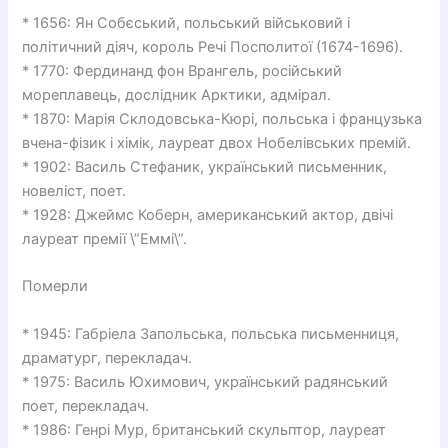
* 1656: Ян Собєський, польський військовий і
політичний діяч, король Речі Посполитої (1674-1696).
* 1770: Фердинанд фон Врангель, російський
мореплавець, дослідник Арктики, адмірал.
* 1870: Марія Склодовська-Кюрі, польська і французька
вчена-фізик і хімік, лауреат двох Нобелівських премій.
* 1902: Василь Стефаник, український письменник,
новеліст, поет.
* 1928: Джеймс Коберн, американський актор, двічі
лауреат премії \”Еммі\”.
Померли
* 1945: Габріела Запольська, польська письменниця,
драматург, перекладач.
* 1975: Василь Юхимович, український радянський
поет, перекладач.
* 1986: Генрі Мур, британський скульптор, лауреат