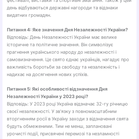
фестивалі, виставки та спортивні змагання. Також у цей
день відбуваються державні нагороди та відзнаки
видатних громадян.
Питання 4: Яке значення Дня Незалежності України?
Відповідь: День Незалежності України має велике
історичне та політичне значення. Він символізує
прагнення українського народу до незалежності і
самовизначення. Це свято єднає українців, нагадує про
важливість боротьби за свободу та незалежність і
надихає на досягнення нових успіхів.
Питання 5: Які особливості відзначення Дня
Незалежності України у 2023 році?
Відповідь: У 2023 році Україна відзначає 32-гу річницю
своєї незалежності. У зв'язку з повномасштабним
вторгненням росії в Україну заходи з відзначення свята
будуть обмеженими. Тим не менш, заплановані
урочисті події, присвячені перемозі та незламності