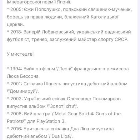
Імператорської премії Японії.
* 2005: Єжи Попєлушко, польський священик-мученик,
борець за права людини, блаженний Католицької
церкви.
* 2018: Валерій Лобановський, український радянський
футболіст, тренер, заслужений майстер спорту СРСР.
У мистецтві
* 1994: Вийшов фільм \”Леон\” французького режисера
Люка Бессона.
* 2001: Співачка Шанель випустила дебютний альбом
\”Доминируй\”.
* 2002: Український співак Олександр Пономарьов
випустив альбом \”Золоті хіти\”.
* 2008: Вийшла гра \”Metal Gear Solid 4: Guns of the
Patriots\” для PlayStation 3.
* 2016: Британська співачка Дуа Ліпа випустила
дебютний альбом \”Dua Lipa\”.