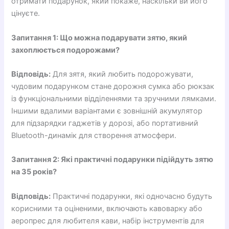
отримати подарунок, який покаже, наскільки ви його
цінуєте.
Запитання 1: Що можна подарувати зятю, який
захоплюється подорожами?
Відповідь:
Для зятя, який любить подорожувати,
чудовим подарунком стане дорожня сумка або рюкзак
із функціональними відділеннями та зручними лямками.
Іншими вдалими варіантами є зовнішній акумулятор
для підзарядки гаджетів у дорозі, або портативний
Bluetooth-динамік для створення атмосфери.
Запитання 2: Які практичні подарунки підійдуть зятю
на 35 років?
Відповідь:
Практичні подарунки, які одночасно будуть
корисними та оціненими, включають кавоварку або
аеропрес для любителя кави, набір інструментів для