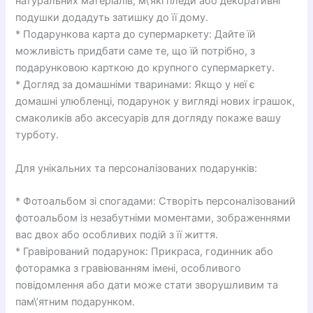
натуральних матеріалів, м\’які пледи або декоративні
подушки додадуть затишку до її дому.
* Подарункова карта до супермаркету: Дайте їй
можливість придбати саме те, що їй потрібно, з
подарунковою карткою до крупного супермаркету.
* Догляд за домашніми тваринами: Якщо у неї є
домашні улюбленці, подарунок у вигляді нових іграшок,
смаколиків або аксесуарів для догляду покаже вашу
турботу.
Для унікальних та персоналізованих подарунків:
* Фотоальбом зі спогадами: Створіть персоналізований
фотоальбом із незабутніми моментами, зображеннями
вас двох або особливих подій з її життя.
* Гравірований подарунок: Прикраса, годинник або
фоторамка з гравіюванням імені, особливого
повідомлення або дати може стати зворушливим та
пам\’ятним подарунком.