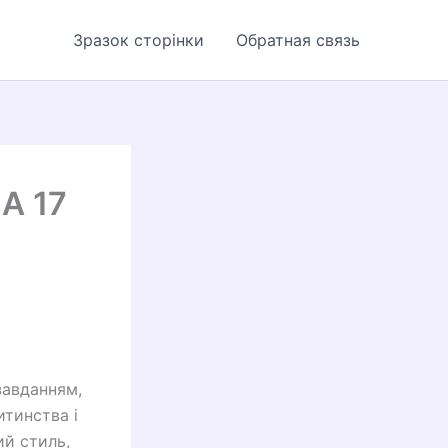
Зразок сторінки
Обратная связь
А 17
завданням,
итинства і
ий стиль,