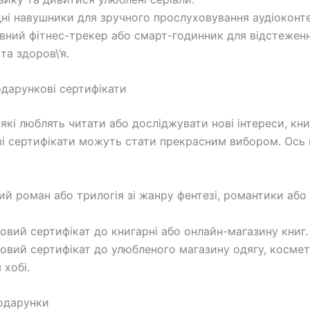
дні навушники для зручного прослуховування аудіоконте
ивний фітнес-трекер або смарт-годинник для відстеженн
та здоров\’я.
одарункові сертифікати
 які люблять читати або досліджувати нові інтереси, кни
і сертифікати можуть стати прекрасним вибором. Ось 
ий роман або трилогія зі жанру фентезі, романтики або
овий сертифікат до книгарні або онлайн-магазину книг.
овий сертифікат до улюбленого магазину одягу, косме
 хобі.
одарунки