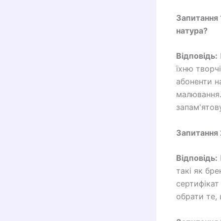
Запитання 
натура?
Відповідь:
їхню творч
абоненти н
малювання.
запам'ятов
Запитання 
Відповідь:
такі як бр
сертифікат
обрати те,