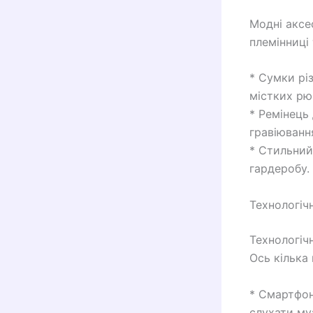
Модні аксе
племінниці 
* Сумки різ
містких рю
* Ремінець
гравіюванн
* Стильний
гардеробу.
Технологіч
Технологічн
Ось кілька
* Смартфон
слухати му