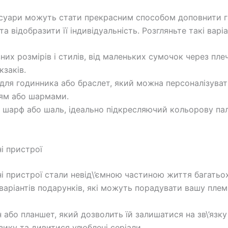
суари можуть стати прекрасним способом доповнити 
та відобразити її індивідуальність. Розгляньте такі варіа
них розмірів і стилів, від маленьких сумочок через пле
кзаків.
 для годинника або браслет, який можна персоналізува
ям або шармами.
 шарф або шаль, ідеально підкресляючий кольорову палі
ні пристрої
і пристрої стали невід\’ємною частиною життя багатьох 
 варіантів подарунків, які можуть порадувати вашу плем
 або планшет, який дозволить їй залишатися на зв\’язку
зику та дивитися улюблені серіали.