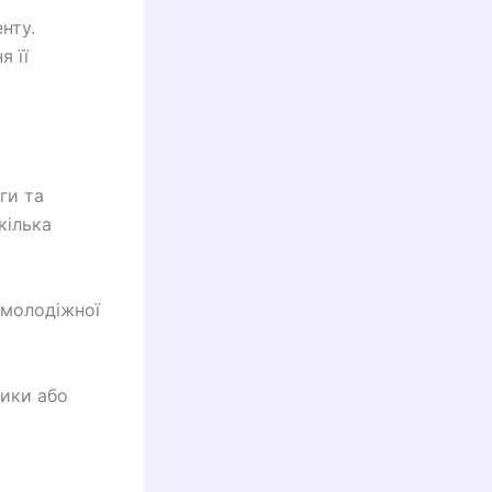
нту.
я її
ги та
кілька
 молодіжної
тики або