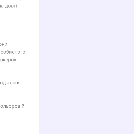
а довгі
они
особистого
йджерок
ародження
кольоровій