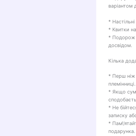
варіантом д
* Настільні
* Квитки на
* Подорож 
досвідом.
Кілька дод
* Перш ніж
племінниці.
* Якщо сум
сподобаєтьс
* Не бійте
записку аб
* Пам\’ята
подарунка.