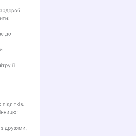
гардероб
нти:
че до
ти
тру її
підлітків.
інницю:
 з друзями,