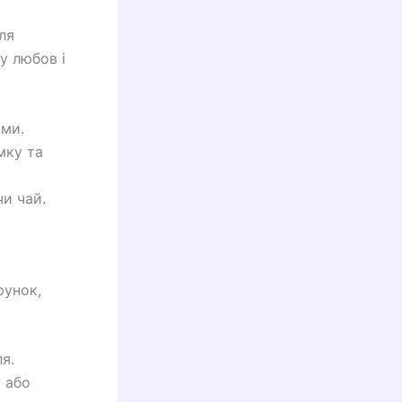
ля
у любов і
ями.
мку та
чи чай.
рунок,
я.
 або