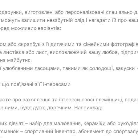
одарунки, виготовлені або персоналізовані спеціально д
 можуть залишити незабутній слід і нагадати їй про ваш
еред можливих варіантів:
ом або скрапбук з її дитячими та сімейними фотографі
а листівка або лист, висловлюючий вашу любов, підтри
на майбутнє.
 її улюбленими ласощами, такими як солодощі, закуски 
що пов\’язані з її інтересами
аєте про захоплення та інтереси своєї племінниці, пода
й з ними, буде дуже доречним. Наприклад:
чих дівчат – набір для малювання, кераміки або рукоділл
тсменок – спортивний інвентар, абонямент до спортзалу