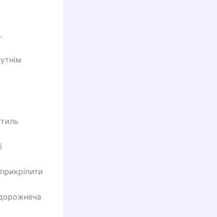
.
бутнім
стиль
і
 прикріпити
е дорожнеча