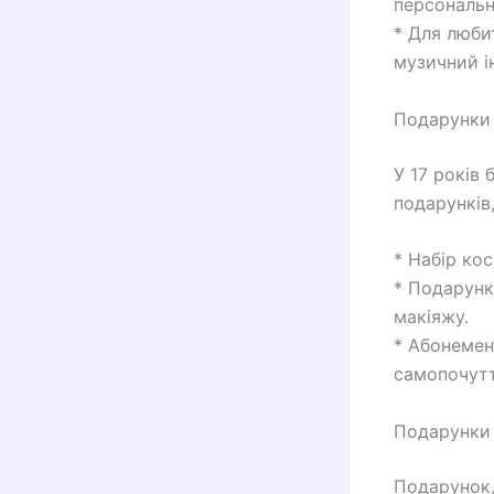
персональн
* Для люби
музичний і
Подарунки 
У 17 років
подарунків
* Набір ко
* Подарунк
макіяжу.
* Абонемент
самопочутт
Подарунки 
Подарунок,