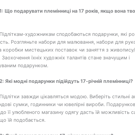
1: Що подарувати племінниці на 17 років, якщо вона тв
Підліткам-художникам сподобаються подарунки, які р
ість. Розгляньте набори для малювання, набори для руко
а коробки мистецьких поставок чи заняття з живопису
 Заохочення їхніх художніх талантів стане значущим і
уваним подарунком.
2: Які модні подарунки підійдуть 17-річній племінниці?
Підлітки завжди цікавляться модою. Виберіть стильні а
ендові сумки, годинники чи ювелірні вироби. Подарунко
 до її улюбленого магазину одягу дасть їй можливість 
 що їй подобається.