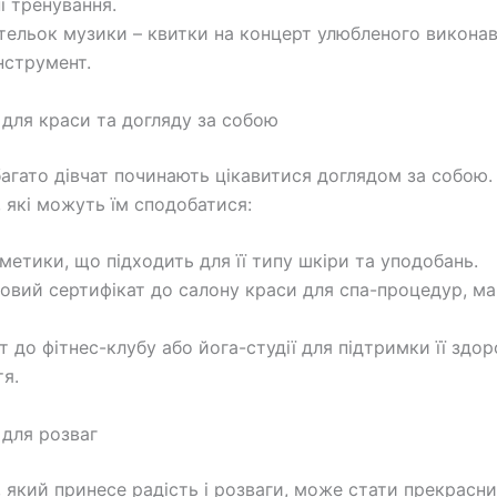
і тренування.
тельок музики – квитки на концерт улюбленого викона
нструмент.
для краси та догляду за собою
 багато дівчат починають цікавитися доглядом за собою.
, які можуть їм сподобатися:
сметики, що підходить для її типу шкіри та уподобань.
овий сертифікат до салону краси для спа-процедур, ма
 до фітнес-клубу або йога-студії для підтримки її здоро
я.
для розваг
 який принесе радість і розваги, може стати прекрасн