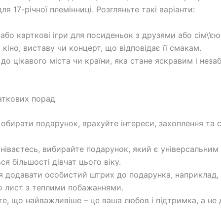
ля 17-річної племінниці. Розгляньте такі варіанти:
 або карткові ігри для посиденьок з друзями або сім\’єю
 кіно, виставу чи концерт, що відповідає її смакам.
до цікавого міста чи країни, яка стане яскравим і неза
аткових порад
 обирати подарунок, врахуйте інтереси, захоплення та 
ніваєтесь, вибирайте подарунок, який є універсальним 
я більшості дівчат цього віку.
ся додавати особистий штрих до подарунка, наприклад,
о лист з теплими побажаннями.
йте, що найважливіше – це ваша любов і підтримка, а н