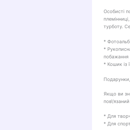
Особисті п
племінниці,
турботу. С
* Фотоальб
* Рукописн
побажання 
* Кошик із
Подарунки, 
Якщо ви зн
пов\’язани
* Для твор
* Для спор