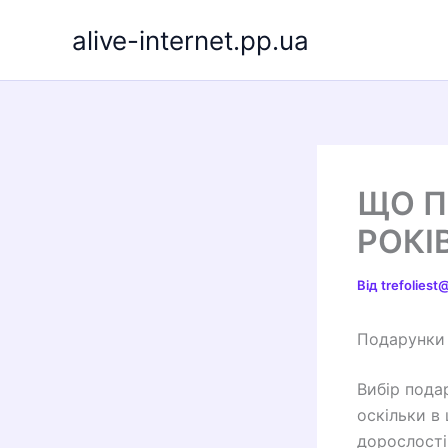
Перейти
alive-internet.pp.ua
до
вмісту
ЩО П
РОКІ
Від
trefolies
Подарунки 
Вибір пода
оскільки в 
дорослості