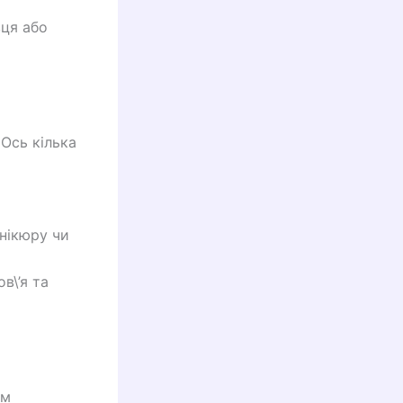
вця або
 Ось кілька
нікюру чи
в\’я та
им