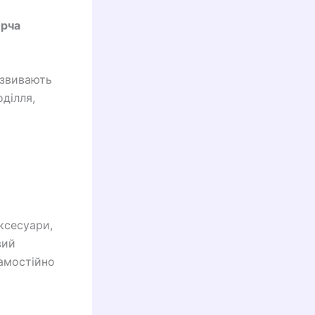
орча
озвивають
ділля,
/
ксесуари,
вий
самостійно