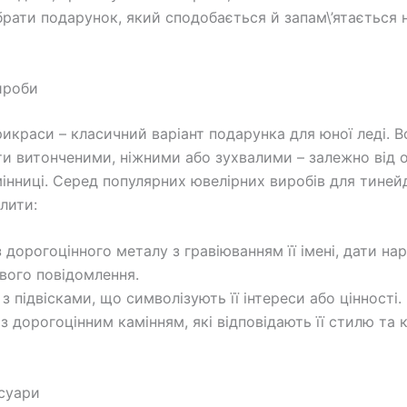
брати подарунок, який сподобається й запам\’ятається н
ироби
рикраси – класичний варіант подарунка для юної леді. В
и витонченими, ніжними або зухвалими – залежно від 
інниці. Серед популярних ювелірних виробів для тине
лити:
з дорогоцінного металу з гравіюванням її імені, дати н
вого повідомлення.
з підвісками, що символізують її інтереси або цінності.
 з дорогоцінним камінням, які відповідають її стилю та 
суари