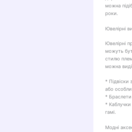
можна піді
роки.
Ювелірні в
Ювелірні п
можуть бут
стилю плем
можна виді
* Підвіски 
або особли
* Браслети 
* Каблучки
гамі.
Модні аксе