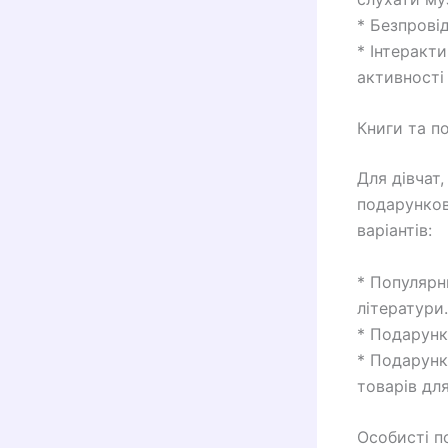
* Безпрові
* Інтеракт
активності 
Книги та п
Для дівчат,
подарунков
варіантів:
* Популярн
літератури.
* Подарунк
* Подарунк
товарів для
Особисті п