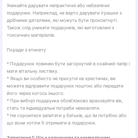
Уникайте дарувати непрактичні або небезпечні
подарунки. Наприклад, не варто дарувати іграшки з
дрібними деталями, які можуть бути проковтнуті.
Також слід уникати подарунків, які виготовлені з
токсичних матеріалів.
Поради з етикету
* Подарунок повинен бути загорнутий в охайний папір і
мати вітальну листівку.
* Якщо ви особисто не присутні на хрестинах, ви
можете відправити подарунок поштою або передати
його через когось іншого.
* При виборі подарунка обов\’язково враховуйте вік,
стать та індивідуальні потреби немовляти.
* Не соромтеся запитати у батьків, що їм потрібно або
що вони хотіли б отримати в подарунок.
Запитання 1: Що є класичним та символічним