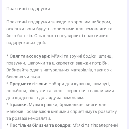
Практичні подарунки
Практичні подарунки завжди є хорошим вибором,
оскільки вони будуть корисними для немовляти та
його батьків. Ось кілька популярних і практичних
подарункових ідей:
*
Одяг та аксесуари:
М\’які та зручні бодіки, штанці,
повзунки, шапочки та шкарпетки завжди потрібні.
Вибирайте одяг з натуральних матеріалів, таких як
бавовна чи льон.
*
Предмети гігієни:
Набори для купання, шампуні,
лосьйони, підгузки та вологі серветки є важливими
для щоденного догляду за немовлям.
*
Іграшки:
М\’які іграшки, брязкальця, книги для
малюків і розвиваючі килимки сприятимуть розвитку
та розвазі немовляти.
*
Постільна білизна та ковдри:
М\’які та гіпоалергенні