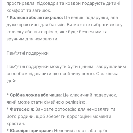
простирадла, підковдри та ковдри подарують дитині
комфорт та затишок.
*
Коляска або автокрісло:
Це великі подарунки, але
дуже практичні для батьків. Ви можете вибрати якісну
коляску або автокрісло, яке буде безпечним та
зручним для немовляти.
Пам\’ятні подарунки
Пам\’ятні подарунки можуть бути цінним і зворушливим
способом відзначити цю особливу подію. Ось кілька
ідей:
*
Срібна ложка або чаша:
Це класичний подарунок,
який може стати сімейною реліквією.
*
Фотосесія:
Замовте фотосесію для немовляти та
його родини, щоб зберегти дорогоцінні моменти
хрестин.
*
Ювелірні прикраси:
Невеликі золоті або срібні