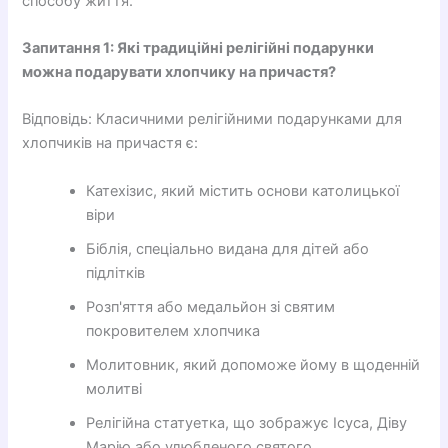
способу життя.
Запитання 1: Які традиційні релігійні подарунки
можна подарувати хлопчику на причастя?
Відповідь: Класичними релігійними подарунками для
хлопчиків на причастя є:
Катехізис, який містить основи католицької
віри
Біблія, спеціально видана для дітей або
підлітків
Розп'яття або медальйон зі святим
покровителем хлопчика
Молитовник, який допоможе йому в щоденній
молитві
Релігійна статуетка, що зображує Ісуса, Діву
Марію або улюбленого святого