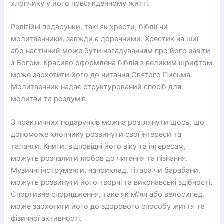
хлопчику у його повсякденному житті.
Релігійні подарунки, такі як хрести, біблії чи
молитвенники, завжди є доречними. Хрестик на шиї
або настінний може бути нагадуванням про його завіти
з Богом. Красиво оформлена біблія з великим шрифтом
може заохотити його до читання Святого Письма.
Молитвенник надає структурований спосіб для
молитви та роздумів.
З практичних подарунків можна розглянути щось, що
допоможе хлопчику розвинути свої інтереси та
таланти. Книги, відповідні його віку та інтересам,
можуть розпалити любов до читання та пізнання.
Музичні інструменти, наприклад, гітара чи барабани,
можуть розвинути його творчі та виконавські здібності.
Спортивне спорядження, таке як м\’яч або велосипед,
може заохотити його до здорового способу життя та
фізичної активності.