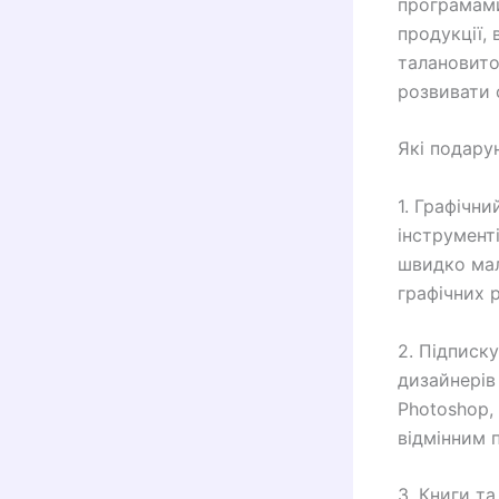
програмами
продукції, 
талановито
розвивати 
Які подару
1. Графічн
інструмент
швидко мал
графічних р
2. Підписк
дизайнерів
Photoshop, 
відмінним 
3. Книги т