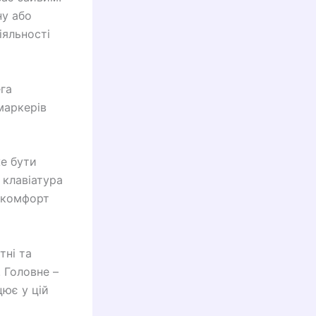
ну або
іяльності
ега
маркерів
же бути
 клавіатура
 комфорт
тні та
. Головне –
цює у цій