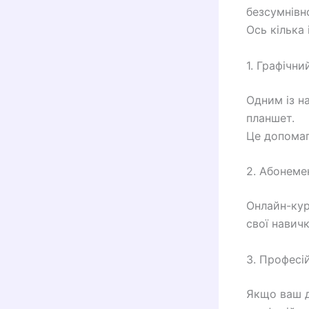
безсумнівн
Ось кілька 
1. Графічн
Одним із н
планшет.
Це допомаг
2. Абонеме
Онлайн-кур
свої навичк
3. Професі
Якщо ваш д