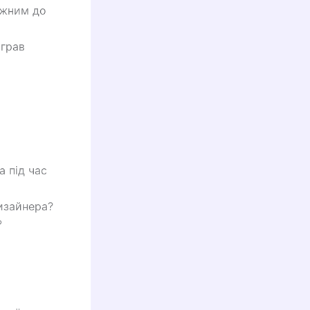
ажним до
іграв
а під час
дизайнера?
?