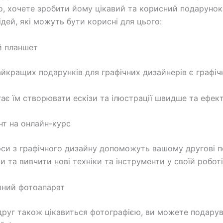
о, хочете зробити йому цікавий та корисний подарунок
ідей, які можуть бути корисні для цього:
ий планшет
айкращих подарунків для графічних дизайнерів є графіч
ає їм створювати ескізи та ілюстрації швидше та ефек
нт на онлайн-курс
си з графічного дизайну допоможуть вашому другові 
и та вивчити нові техніки та інструменти у своїй роботі
йний фотоапарат
руг також цікавиться фотографією, ви можете подару