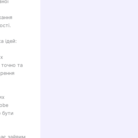
аної
жання
ості.
а ідей:
их
 точно та
орення
их
dobe
е бути
ває зайвим.