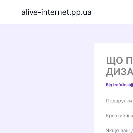
Перейти
alive-internet.pp.ua
до
вмісту
ЩО П
ДИЗА
Від
trefolies
Подарунки 
Креативні і
Якщо ваш д