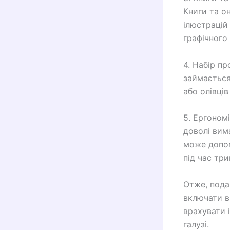
Книги та о
ілюстрацій
графічного
4. Набір п
займається
або олівці
5. Ергоном
доволі вим
може допом
під час три
Отже, пода
включати в 
врахувати 
галузі.