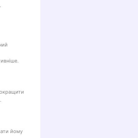
.
ний
тивніше.
покращити
.
вати йому