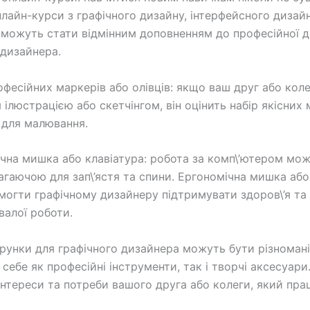
нлайн-курси з графічного дизайну, інтерфейсного дизай
 можуть стати відмінним доповненням до професійної д
 дизайнера.
рофесійних маркерів або олівців: якщо ваш друг або кол
 ілюстрацією або скетчінгом, він оцінить набір якісних 
в для малювання.
ічна мишка або клавіатура: робота за комп\’ютером мо
агаючою для зап\’ястя та спини. Ергономічна мишка або
огти графічному дизайнеру підтримувати здоров\’я та
валої роботи.
рунки для графічного дизайнера можуть бути різномані
себе як професійні інструменти, так і творчі аксесуари
інтереси та потреби вашого друга або колеги, який пра