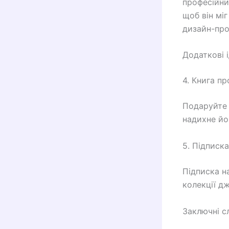
професійни
щоб він мі
дизайн-про
Додаткові і
4. Книга п
Подаруйте 
надихне йог
5. Підписк
Підписка н
колекції дж
Заключні с