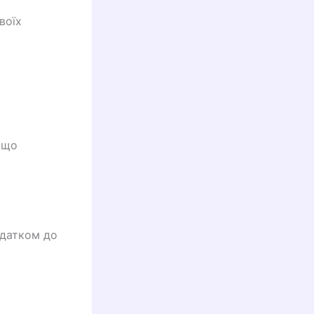
воїх
 що
одатком до