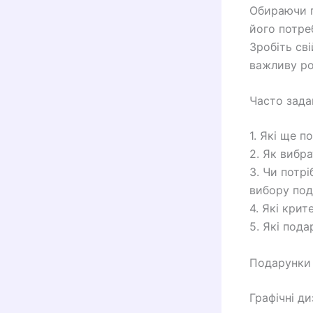
Обираючи п
його потреб
Зробіть св
важливу ро
Часто зада
1. Які ще 
2. Як вибр
3. Чи потр
вибору под
4. Які кри
5. Які под
Подарунки 
Графічні д