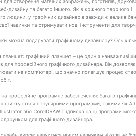
 для створення магічних зображень, логотипів, друков
веб-дизайну та багато іншого. Як в кожного творчого і
го людини, у графічних дизайнерів завжди є велике ба
свої навички та отримувати нові інструменти для творч
нки можна подарувати графічному дизайнеру? Ось кільк
ий планшет: графічний планшет – це один з найважливіш
ів для професійного графічного дизайнера. Він дозволяє
ювати на комп\’ютері, що значно полегшує процес ств
обіт.
у на професійне програмне забезпечення: багато графічн
 користуються популярними програмами, такими як A
Illustrator або CorelDRAW. Підписка на ці програми мож
подарунком для графічного дизайнера.
а онлайн-курси: навчитися новим навичкам ніколи не бу