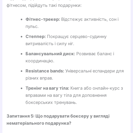
фітнесом, підійдуть такі подарунки:
Фітнес-трекер:
Відстежує активність, сон і
пульс.
Степпер:
Покращує серцево-судинну
витривалість і силу ніг.
Балансувальний диск:
Розвиває баланс і
координацію.
Resistance bands:
Універсальні еспандери для
різних вправ.
Тренінг на вагу тіла:
Книга або онлайн-курс з
вправами на вагу тіла для доповнення
боксерських тренувань.
Запитання 5: Що подарувати боксеру у вигляді
нематеріального подарунка?