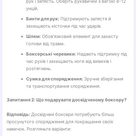
рук і запясть. Оберіть рукавички з вагою 8-12
унцій.
Бинти для рук:
Підтримують запястя й
захищають кісточки під час ударів.
Шлем:
Обов'язковий елемент для захисту
голови від травм.
Боксерські черевики:
Надають підтримку під
час рухів і захищають ноги від вивихів і
розтягнень.
Сумка для спорядження:
Зручне зберігання
та транспортування спорядження.
Запитання 2: Що подарувати досвідченому боксеру?
Відповідь:
Досвідчені боксери потребують більш
просунутого спорядження для покращення своїх
навичок. Розгляньте варіанти: