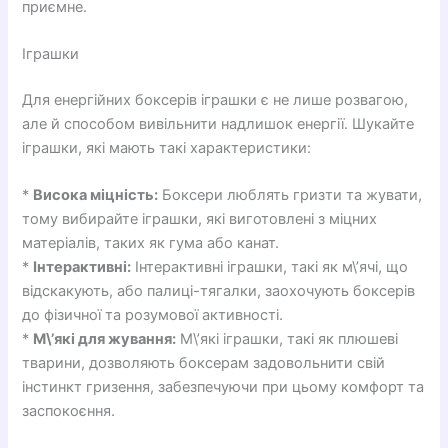
приємне.
Іграшки
Для енергійних боксерів іграшки є не лише розвагою,
але й способом вивільнити надлишок енергії. Шукайте
іграшки, які мають такі характеристики:
*
Висока міцність:
Боксери люблять гризти та жувати,
тому вибирайте іграшки, які виготовлені з міцних
матеріалів, таких як гума або канат.
*
Інтерактивні:
Інтерактивні іграшки, такі як м\’ячі, що
відскакують, або палиці-тягалки, заохочують боксерів
до фізичної та розумової активності.
*
М\’які для жування:
М\’які іграшки, такі як плюшеві
тварини, дозволяють боксерам задовольнити свій
інстинкт гризення, забезпечуючи при цьому комфорт та
заспокоєння.