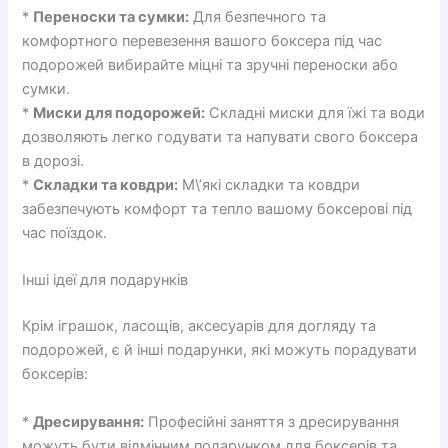
*
Переноски та сумки:
Для безпечного та
комфортного перевезення вашого боксера під час
подорожей вибирайте міцні та зручні переноски або
сумки.
*
Миски для подорожей:
Складні миски для їжі та води
дозволяють легко годувати та напувати свого боксера
в дорозі.
*
Складки та ковдри:
М\’які складки та ковдри
забезпечують комфорт та тепло вашому боксерові під
час поїздок.
Інші ідеї для подарунків
Крім іграшок, ласощів, аксесуарів для догляду та
подорожей, є й інші подарунки, які можуть порадувати
боксерів:
*
Дресирування:
Професійні заняття з дресирування
можуть бути відмінним подарунком для боксерів та