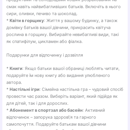
смак навіть найвибагливіших батьків. Включіть в нього
сири, оливки, печиво та шоколад.
*
Квіти в горщику
: Життя у вашому будинку, а також
домівку батьків вашої дівчини, прикрасить квітуча
рослина в горщику. Вибирайте невибагливі види, такі
як спатифілум, цикламен або фіалка.
Подарунки для відпочинку і дозвілля
*
Книги
: Якщо батьки вашої обраниці люблять читати,
подаруйте їм нову книгу або видання улюбленого
автора.
*
Настільні ігри
: Сімейна настільна гра – чудовий спосіб
провести час разом. Виберіть варіант, який підійде як
для дітей, так і для дорослих.
*
Абонемент в спортзал або басейн
: Активний
відпочинок – запорука здоров\’я та гарного
самопочуття. Подаруйте батькам вашої дівчини