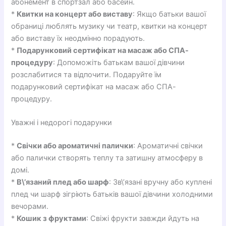
абонемент в спортзал або басейн.
*
Квитки на концерт або виставу
: Якщо батьки вашої
обраниці люблять музику чи театр, квитки на концерт
або виставу їх неодмінно порадують.
*
Подарунковий сертифікат на масаж або СПА-
процедуру
: Допоможіть батькам вашої дівчини
розслабитися та відпочити. Подаруйте їм
подарунковий сертифікат на масаж або СПА-
процедуру.
Уважні і недорогі подарунки
*
Свічки або ароматичні палички
: Ароматичні свічки
або палички створять теплу та затишну атмосферу в
домі.
*
В\’язаний плед або шарф
: Зв\’язані вручну або куплені
плед чи шарф зігріють батьків вашої дівчини холодними
вечорами.
*
Кошик з фруктами
: Свіжі фрукти завжди йдуть на