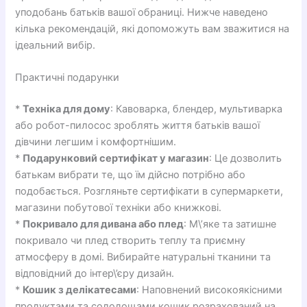
уподобань батьків вашої обраниці. Нижче наведено
кілька рекомендацій, які допоможуть вам зважитися на
ідеальний вибір.
Практичні подарунки
*
Техніка для дому
: Кавоварка, блендер, мультиварка
або робот-пилосос зроблять життя батьків вашої
дівчини легшим і комфортнішим.
*
Подарунковий сертифікат у магазин
: Це дозволить
батькам вибрати те, що їм дійсно потрібно або
подобається. Розгляньте сертифікати в супермаркети,
магазини побутової техніки або книжкові.
*
Покривало для дивана або плед
: М\’яке та затишне
покривало чи плед створить теплу та приємну
атмосферу в домі. Вибирайте натуральні тканини та
відповідний до інтер\’єру дизайн.
*
Кошик з делікатесами
: Наповнений високоякісними
продуктами та солодощами кошик розрахований на