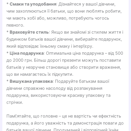
*
Смаки та уподобання
: Дізнайтеся у вашої дівчини,
чим захоплюються її батьки, що вони люблять робити,
чи мають хобі або, можливо, потребують чогось
певного.
*
Враховуйте стиль
: Якщо ви знайомі зі стилем життя і
будинком батьків вашої дівчини, вибирайте подарунок,
який відповідає їхньому смаку і інтер\’єру.
*
Ціна подарунка
: Оптимальна ціна подарунка – від 500
до 2000 грн. Більш дорогі презенти можуть поставити
батьків у незручне становище або створити враження,
що ви намагаєтесь їх підкупити.
*
Вишукана упаковка
: Подаруйте батькам вашої
дівчини справжню насолоду від розпакування
подарунка, використовуючи красиву упаковку та
стрічки.
Пам\’ятайте, що головне – це не вартість чи ефектність
подарунка, а його уважність та демонстрація поваги до
батьків вашої дівчини. Продуманий і відповідний їхнім