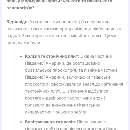
роль у формуванні бразильського та гвіанського
плоскогір'їв?
Відповідь:
Утворення цих плоскогір'їв переважно
пов'язано з тектонічними процесами, що відбувались у
надрах Землі протягом сотень мільйонів років. Цими
процесами були:
Колізія тектонічних плит:
Східна частина
Південної Америки, де розташовано
бразильське плоскогір'я, та північна частина
Південної Америки, включаючи гвіанське
плоскогір'я, сформувалися внаслідок зіткнення
тектонічних плит. Ці зіткнення відбулися
протягом декількох геологічних епох і
призвели до виникнення гігантських
складчастих гірських хребтів.
Вивітрювання та ерозія:
Після підняття
гірських хребтів над рівнем моря вони були