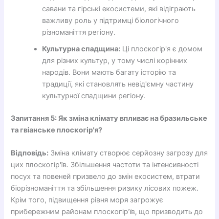
савани та гірські екосистеми, які відіграють
важливу роль у підтримці біологічного
різноманіття регіону.
Культурна спадщина:
Ці плоскогір'я є домом
для різних культур, у тому числі корінних
народів. Вони мають багату історію та
традиції, які становлять невід'ємну частину
культурної спадщини регіону.
Запитання 5: Як зміна клімату впливає на бразильське
та гвіанське плоскогір'я?
Відповідь:
Зміна клімату створює серйозну загрозу для
цих плоскогір'їв. Збільшення частоти та інтенсивності
посух та повеней призвело до змін екосистем, втрати
біорізноманіття та збільшення ризику лісових пожеж.
Крім того, підвищення рівня моря загрожує
прибережним районам плоскогір'їв, що призводить до