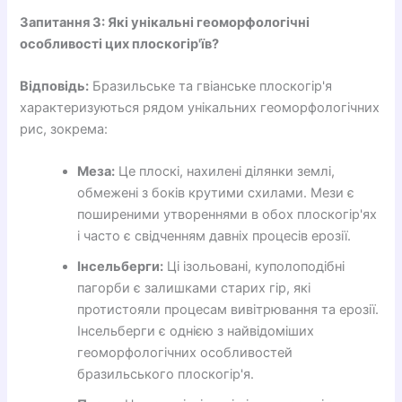
Запитання 3: Які унікальні геоморфологічні
особливості цих плоскогір'їв?
Відповідь:
Бразильське та гвіанське плоскогір'я
характеризуються рядом унікальних геоморфологічних
рис, зокрема:
Меза:
Це плоскі, нахилені ділянки землі,
обмежені з боків крутими схилами. Мези є
поширеними утвореннями в обох плоскогір'ях
і часто є свідченням давніх процесів ерозії.
Інсельберги:
Ці ізольовані, куполоподібні
пагорби є залишками старих гір, які
протистояли процесам вивітрювання та ерозії.
Інсельберги є однією з найвідоміших
геоморфологічних особливостей
бразильського плоскогір'я.