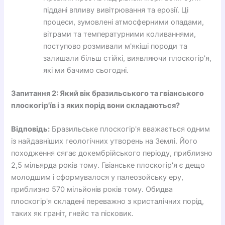
піддані впливу вивітрювання та ерозії. Ці
процеси, зумовлені атмосферними опадами,
вітрами та температурними коливаннями,
поступово розмивали м'якіші породи та
залишали більш стійкі, виявляючи плоскогір'я,
які ми бачимо сьогодні.
Запитання 2: Який вік бразильського та гвіанського
плоскогір'їв і з яких порід вони складаються?
Відповідь:
Бразильське плоскогір'я вважається одним
із найдавніших геологічних утворень на Землі. Його
походження сягає докембрійського періоду, приблизно
2,5 мільярда років тому. Гвіанське плоскогір'я є дещо
молодшим і сформувалося у палеозойську еру,
приблизно 570 мільйонів років тому. Обидва
плоскогір'я складені переважно з кристалічних порід,
таких як граніт, гнейс та пісковик.