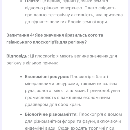
Плато:
Це великі, підняті ділянки землі з
відносно рівною поверхнею. Плато свідчать
про давню тектонічну активність, яка призвела
до підняття великих блоків земної кори.
Запитання 4: Яке значення бразильського та
гвіанського плоскогір'їв для регіону?
Відповідь:
Ці плоскогір'я мають велике значення для
регіону з кількох причин:
Економічні ресурси:
Плоскогір'я багаті
мінеральними ресурсами, такими як залізна
руда, золото, мідь та алмази. Гірничодобувна
промисловість є важливим економічним
драйвером для обох країн.
Біологічне різноманіття:
Плоскогір'я є домом
для різноманітної флори та фауни, включаючи
ендемічні види. Сюди входять тропічні ліси,