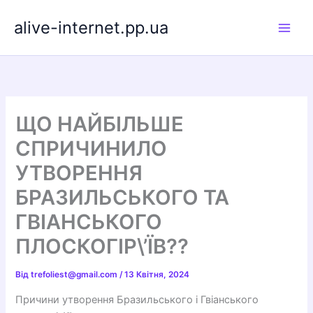
Перейти
alive-internet.pp.ua
до
вмісту
ЩО НАЙБІЛЬШЕ
СПРИЧИНИЛО
УТВОРЕННЯ
БРАЗИЛЬСЬКОГО ТА
ГВІАНСЬКОГО
ПЛОСКОГІР\’ЇВ??
Від
trefoliest@gmail.com
/
13 Квітня, 2024
Причини утворення Бразильського і Гвіанського