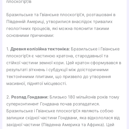
плоскогір\’їв
Бразильське та Гвіанське плоскогір\’я, розташовані в
Південній Америці, утворилися внаслідок тривалих
геологічних процесів, які можна пояснити такими
основними причинами:
1.
Древня колізійна тектоніка:
Бразильське і Гвіанське
плоскогір\’я є частиною кратона, стародавньої та
стійкої частини земної кори. Цей кратон сформувався в
результаті зіткнень і субдукції між доісторичними
тектонічними плитами, що призвело до утворення
масивної, піднятої місцевості.
2.
Розпад Гондвани:
Близько 180 мільйонів років тому
суперконтинент Гондвана почав розпадатися.
Бразильське і Гвіанське плоскогір\’я являють собою
залишки східної частини Гондвани, яка відкололася від
західної частини (Південна Америка та Африка). Цей