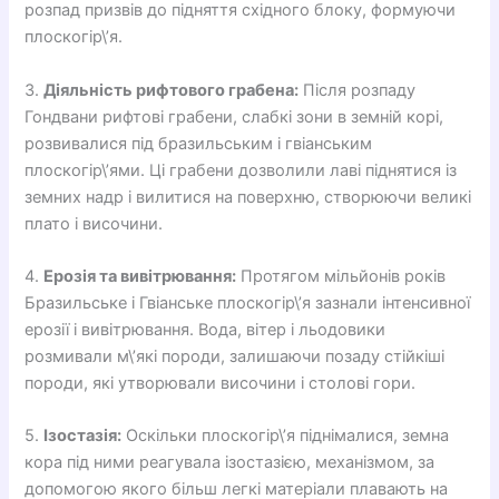
розпад призвів до підняття східного блоку, формуючи
плоскогір\’я.
3.
Діяльність рифтового грабена:
Після розпаду
Гондвани рифтові грабени, слабкі зони в земній корі,
розвивалися під бразильським і гвіанським
плоскогір\’ями. Ці грабени дозволили лаві піднятися із
земних надр і вилитися на поверхню, створюючи великі
плато і височини.
4.
Ерозія та вивітрювання:
Протягом мільйонів років
Бразильське і Гвіанське плоскогір\’я зазнали інтенсивної
ерозії і вивітрювання. Вода, вітер і льодовики
розмивали м\’які породи, залишаючи позаду стійкіші
породи, які утворювали височини і столові гори.
5.
Ізостазія:
Оскільки плоскогір\’я піднімалися, земна
кора під ними реагувала ізостазією, механізмом, за
допомогою якого більш легкі матеріали плавають на