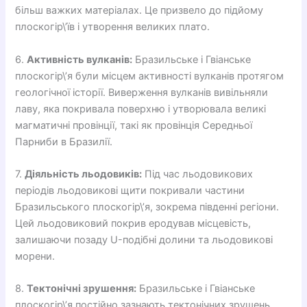
більш важких матеріалах. Це призвело до підйому
плоскогір\’їв і утворення великих плато.
6.
Активність вулканів:
Бразильське і Гвіанське
плоскогір\’я були місцем активності вулканів протягом
геологічної історії. Виверження вулканів вивільняли
лаву, яка покривала поверхню і утворювала великі
магматичні провінції, такі як провінція Середньої
Парниби в Бразилії.
7.
Діяльність льодовиків:
Під час льодовикових
періодів льодовикові щити покривали частини
Бразильського плоскогір\’я, зокрема південні регіони.
Цей льодовиковий покрив еродував місцевість,
залишаючи позаду U-подібні долини та льодовикові
морени.
8.
Тектонічні зрушення:
Бразильське і Гвіанське
плоскогір\’я постійно зазнають тектонічних зрушень