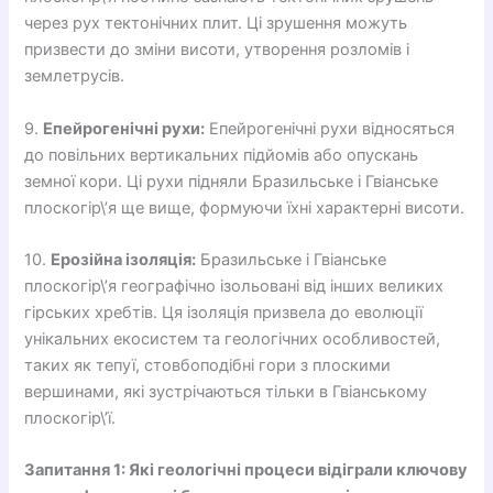
через рух тектонічних плит. Ці зрушення можуть
призвести до зміни висоти, утворення розломів і
землетрусів.
9.
Епейрогенічні рухи:
Епейрогенічні рухи відносяться
до повільних вертикальних підйомів або опускань
земної кори. Ці рухи підняли Бразильське і Гвіанське
плоскогір\’я ще вище, формуючи їхні характерні висоти.
10.
Ерозійна ізоляція:
Бразильське і Гвіанське
плоскогір\’я географічно ізольовані від інших великих
гірських хребтів. Ця ізоляція призвела до еволюції
унікальних екосистем та геологічних особливостей,
таких як тепуї, стовбоподібні гори з плоскими
вершинами, які зустрічаються тільки в Гвіанському
плоскогір\’ї.
Запитання 1: Які геологічні процеси відіграли ключову