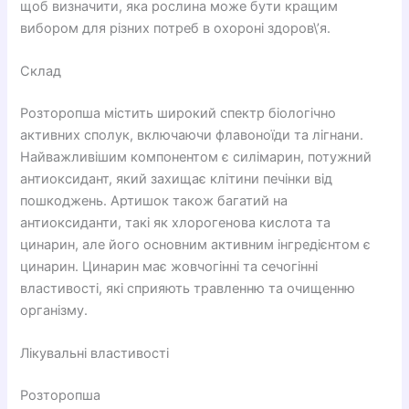
щоб визначити, яка рослина може бути кращим
вибором для різних потреб в охороні здоров\’я.
Склад
Розторопша містить широкий спектр біологічно
активних сполук, включаючи флавоноїди та лігнани.
Найважливішим компонентом є силімарин, потужний
антиоксидант, який захищає клітини печінки від
пошкоджень. Артишок також багатий на
антиоксиданти, такі як хлорогенова кислота та
цинарин, але його основним активним інгредієнтом є
цинарин. Цинарин має жовчогінні та сечогінні
властивості, які сприяють травленню та очищенню
організму.
Лікувальні властивості
Розторопша