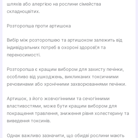
шляхів або алергією на рослини сімейства
складноцвітих.
Розторопша проти артишока
Вибір між розторопшею та артишоком залежить від
індивідуальних потреб в охороні здоров\’я та
переносимості.
Розторопша є кращим вибором для захисту печінки,
особливо від ушкоджень, викликаних токсичними
речовинами або хронічними захворюваннями печінки.
Артишок, з його жовчогінними та сечогінними
властивостями, може бути кращим вибором для
покращення травлення, зниження рівня холестерину та
виведення токсинів.
Однак важливо зазначити, що обидві рослини мають