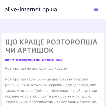
Перейти
alive-internet.pp.ua
до
вмісту
ЩО КРАЩЕ РОЗТОРОПША
ЧИ АРТИШОК
Від
trefoliest@gmail.com
/
5 Квітня, 2024
Розторопша чи артишок: що краще?
Розторопша і артишок – це два потужні лікарські
рослини, які мають схожі переваги для здоров\’я, але
також мають свої унікальні відмінності. У цій статті ми
порівняємо розторопшу та артишок за їх складом,
лікувальними властивостями та побічними ефектами,