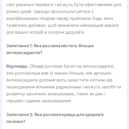
свої унікальні переваги і можуть бути ефективними для
різних цілей. Завжди проконсультуйтеся з
кваліфікованим лікарем перед прийомом будь-яких
трав\’яних добавок, щоб визначити найкращий варіант
для ваших потреб в охороні здоров\’я.
Запитання 1: Яка рослина містить більше
антиоксидантів?
Відповідь:
Обидві рослини багаті на антиоксиданти,
але розторопша має їх значно більше, ніж артишок.
Антиоксиданти допомагають захистити клітини від
пошкодження вільними радикалами і можуть запобігти
розвитку хронічних захворювань, таких як рак і
серцево-судинні захворювання.
Запитання 2: Яка рослина краща для здоров'я
печінки?