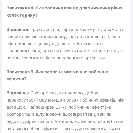
Запитання 4: Яка рослина краще для зниження рівня
холестерину?
Відповідь:
І розторопша, і артишок можуть допомогти
знизити рівень холестерину, але розторопша є більш
ефективною в цьому відношенні. Вона містить
флавонолігнани, що пригнічують синтез холестерину в
печінці і сприяють його виведенню з організму.
Запитання 5: Яка рослина має менше побічних
ефектів?
Відповідь:
Розторопша, як правило, добре
переноситься і має менший ризик побічних ефектів, ніж
артишок. Найпоширенішими побічними ефектами
розторопші є шлунково-кишкові розлади, такі як
нудота, діарея і запор. Артишок може викликати більш
виражені побічні ефекти, такі як здуття живота, гази і