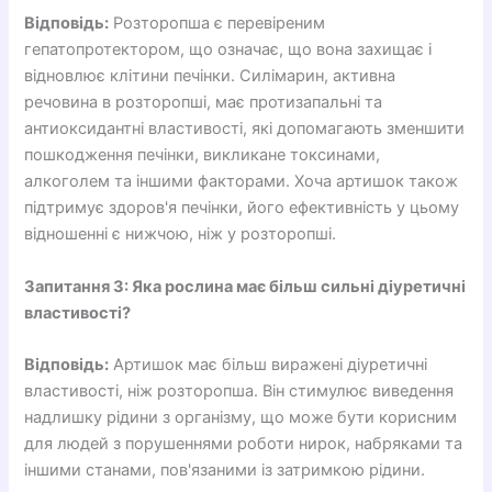
Відповідь:
Розторопша є перевіреним
гепатопротектором, що означає, що вона захищає і
відновлює клітини печінки. Силімарин, активна
речовина в розторопші, має протизапальні та
антиоксидантні властивості, які допомагають зменшити
пошкодження печінки, викликане токсинами,
алкоголем та іншими факторами. Хоча артишок також
підтримує здоров'я печінки, його ефективність у цьому
відношенні є нижчою, ніж у розторопші.
Запитання 3: Яка рослина має більш сильні діуретичні
властивості?
Відповідь:
Артишок має більш виражені діуретичні
властивості, ніж розторопша. Він стимулює виведення
надлишку рідини з організму, що може бути корисним
для людей з порушеннями роботи нирок, набряками та
іншими станами, пов'язаними із затримкою рідини.