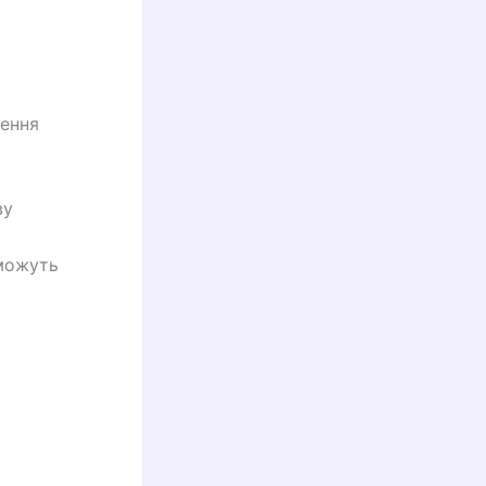
нення
ву
 можуть