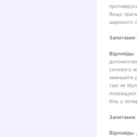
противірус
Якщо причи
широкого с
Запитання 
Відповідь:
допомогою 
сечового м
зменшити д
такі як іб
покращують
біль у попе
Запитання 
Відповідь: