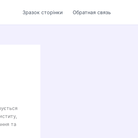
Зразок сторінки
Обратная связь
зується
иститу,
ання та