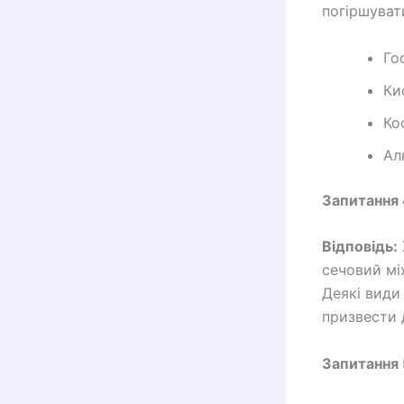
погіршуват
Го
Ки
Ко
Ал
Запитання
Відповідь:
сечовий мі
Деякі види
призвести 
Запитання 