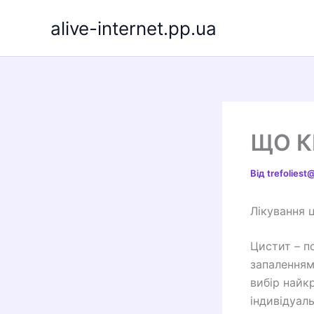
Перейти
alive-internet.pp.ua
до
вмісту
ЩО К
Від
trefolies
Лікування 
Цистит – п
запаленням
вибір найк
індивідуал