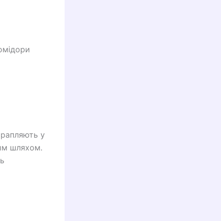
помідори
трапляють у
им шляхом.
ть