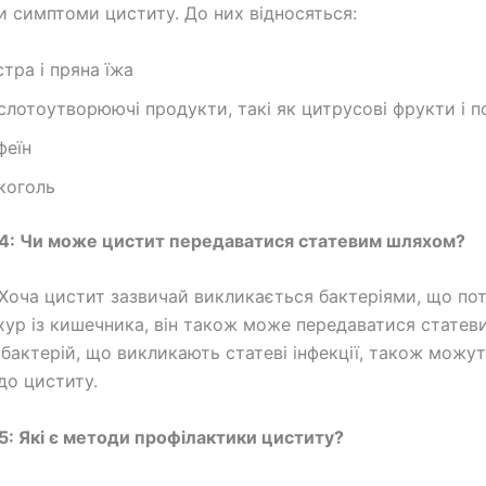
и симптоми циститу. До них відносяться:
стра і пряна їжа
слотоутворюючі продукти, такі як цитрусові фрукти і 
феїн
коголь
 4: Чи може цистит передаватися статевим шляхом?
Хоча цистит зазвичай викликається бактеріями, що по
хур із кишечника, він також може передаватися статев
 бактерій, що викликають статеві інфекції, також можу
до циститу.
5: Які є методи профілактики циститу?