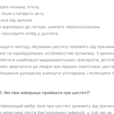
ати інтимну гігієну.
 після статевого акту.
ися від запорів.
я відповідно до погоди, уникати переохолоджень.
о проходити огляд у уролога.
ращого методу лікування циститу залежить від причини
ня та індивідуальних особливостей організму. У деяки
битися комбінація медикаментозних препаратів, фітоте
ливо звертатися до лікаря при перших симптомах цисти
лікування допоможе уникнути ускладнень і полегшити 
1: Які ліки найкраще приймати при циститі?
Найкращий вибір ліків при циститі залежить від причини
и ефективні проти бактеріальних інфекцій, у той час як