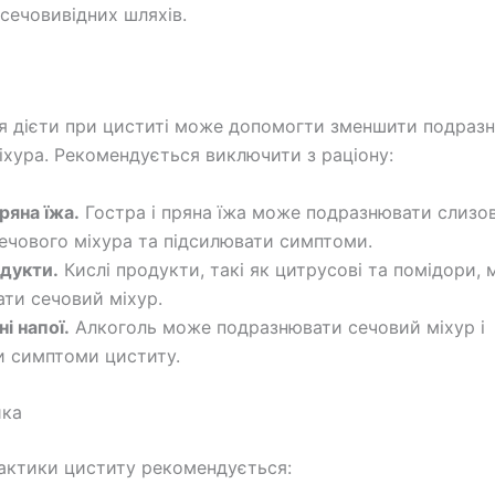
 сечовивідних шляхів.
 дієти при циститі може допомогти зменшити подраз
іхура. Рекомендується виключити з раціону:
пряна їжа.
Гостра і пряна їжа може подразнювати слизо
ечового міхура та підсилювати симптоми.
одукти.
Кислі продукти, такі як цитрусові та помідори,
ти сечовий міхур.
і напої.
Алкоголь може подразнювати сечовий міхур і
 симптоми циститу.
ика
актики циститу рекомендується: