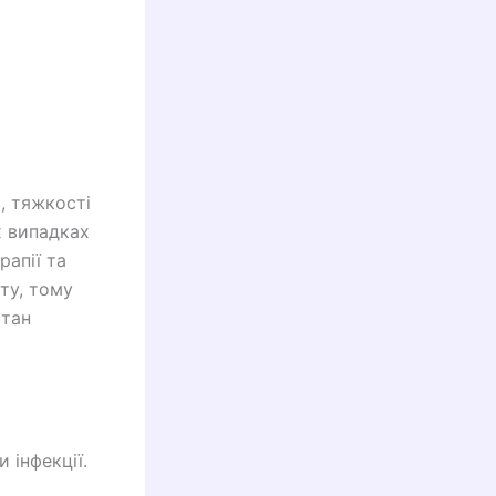
, тяжкості
х випадках
рапії та
ту, тому
стан
 інфекції.