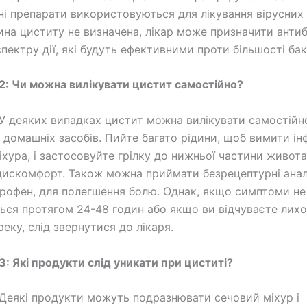
ні препарати використовуються для лікування вірусних 
на циститу не визначена, лікар може призначити антиб
пектру дії, які будуть ефективними проти більшості бак
2: Чи можна вилікувати цистит самостійно?
У деяких випадках цистит можна вилікувати самостійн
домашніх засобів. Пийте багато рідини, щоб вимити ін
іхура, і застосовуйте грілку до нижньої частини живота
искомфорт. Також можна приймати безрецептурні анал
упрофен, для полегшення болю. Однак, якщо симптоми не
ся протягом 24-48 годин або якщо ви відчуваєте лих
реку, слід звернутися до лікаря.
3: Які продукти слід уникати при циститі?
Деякі продукти можуть подразнювати сечовий міхур і