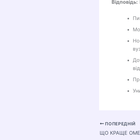
Відповідь:
Пи
Мо
Но
ву
До
ві
Пр
Ун
ПОПЕРЕДНІЙ