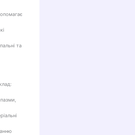
допомагає
кі
.
пальні та
клад:
спазми,
ріальні
ванню