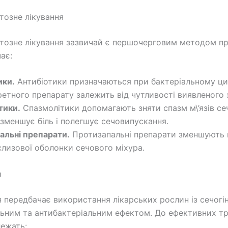
озне лікування
озне лікування зазвичай є першочерговим методом пр
ає:
ики.
Антибіотики призначаються при бактеріальному ци
ретного препарату залежить від чутливості виявленого 
тики.
Спазмолітики допомагають зняти спазм м\’язів се
 зменшує біль і полегшує сечовипускання.
альні препарати.
Протизапальні препарати зменшують н
слизової оболонки сечового міхура.
я
я передбачає використання лікарських рослин із сечогі
ьним та антибактеріальним ефектом. До ефективних тр
лежать: