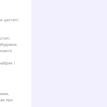
и циститі.
ститі.
збудника.
чового
абряк і
нним,
ав при