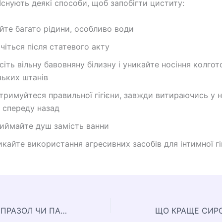
Існують деякі способи, щоб запобігти циститу:
йте багато рідини, особливо води
чіться після статевого акту
сіть вільну бавовняну білизну і уникайте носіння колгот
зьких штанів
тримуйтеся правильної гігієни, завжди витираючись у 
д спереду назад
иймайте душ замість ванни
икайте використання агресивних засобів для інтимної гі
ЩО КРАЩЕ ОМЕПРАЗОЛ ЧИ ПАНТОПРАЗОЛ