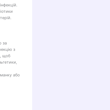
інфекцій.
іотики
терій.
о за
фекцію з
, щоб
ьгетики,
оманку або