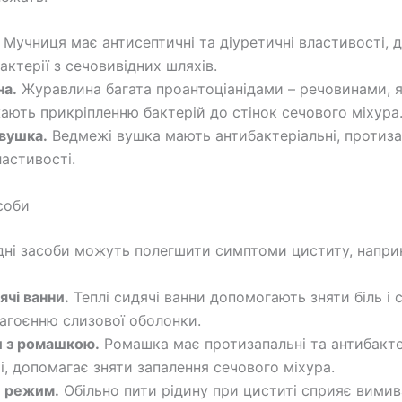
Мучниця має антисептичні та діуретичні властивості, 
актерії з сечовивідних шляхів.
а.
Журавлина багата проантоціанідами – речовинами, я
ють прикріпленню бактерій до стінок сечового міхура
вушка.
Ведмежі вушка мають антибактеріальні, протиза
ластивості.
соби
дні засоби можуть полегшити симптоми циститу, напри
ячі ванни.
Теплі сидячі ванни допомогають зняти біль і 
агоєнню слизової оболонки.
 з ромашкою.
Ромашка має протизапальні та антибакте
і, допомагає зняти запалення сечового міхура.
 режим.
Обільно пити рідину при циститі сприяє вими