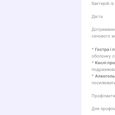
бактерій із
Дієта
Дотримання
сечового м
*
Гостра і 
оболонку с
*
Кислі пр
подразнюва
*
Алкогольн
посилювати
Профілакт
Для профіл