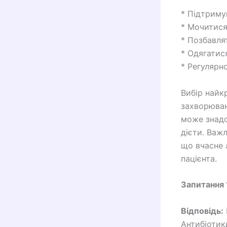
* Підтримув
* Мочитися
* Позбавлят
* Одягатис
* Регулярн
Вибір найк
захворюван
може знадо
дієти. Важ
що вчасне 
пацієнта.
Запитання 
Відповідь:
Антибіотик