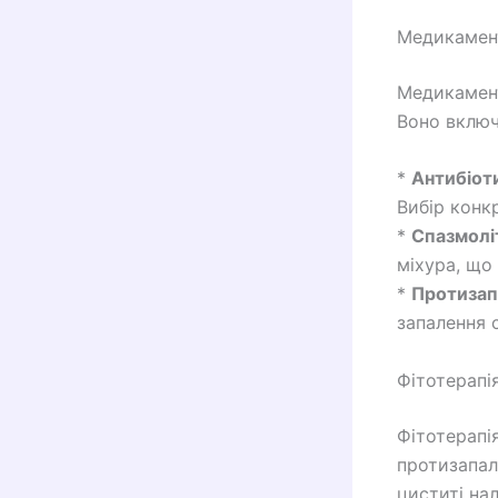
Медикамент
Медикамент
Воно включ
*
Антибіот
Вибір конк
*
Спазмолі
міхура, що
*
Протизап
запалення 
Фітотерапі
Фітотерапі
протизапал
циститі на