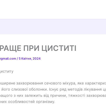
РАЩЕ ПРИ ЦИСТИТІ
t@gmail.com
/
5 Квітня, 2024
циститу
оширене захворювання сечового міхура, яке характери
 його слизової оболонки. Існує ряд методів лікування ц
ращого з них залежить від причини, тяжкості захворюв
ьних особливостей організму.