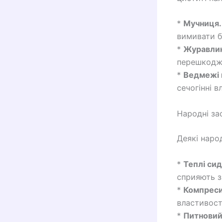
*
Мучниця.
вимивати б
*
Журавлин
перешкоджа
*
Ведмежі 
сечогінні в
Народні за
Деякі наро
*
Теплі сид
сприяють з
*
Компреси
властивост
*
Питновий