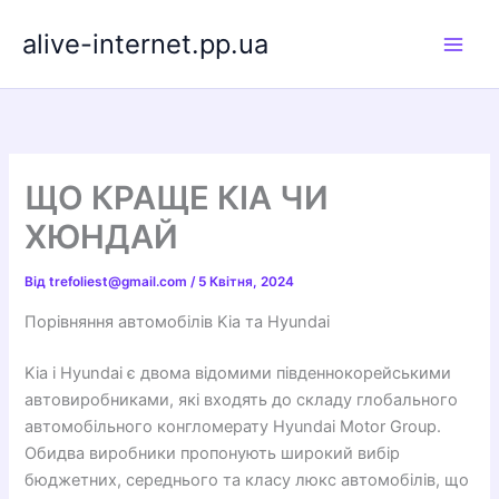
Перейти
alive-internet.pp.ua
до
вмісту
ЩО КРАЩЕ КІА ЧИ
ХЮНДАЙ
Від
trefoliest@gmail.com
/
5 Квітня, 2024
Порівняння автомобілів Kia та Hyundai
Kia і Hyundai є двома відомими південнокорейськими
автовиробниками, які входять до складу глобального
автомобільного конгломерату Hyundai Motor Group.
Обидва виробники пропонують широкий вибір
бюджетних, середнього та класу люкс автомобілів, що