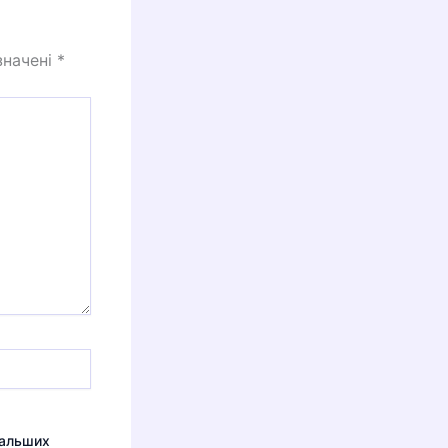
значені
*
дальших