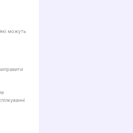
 які можуть
виправити
ле
пілкуванні