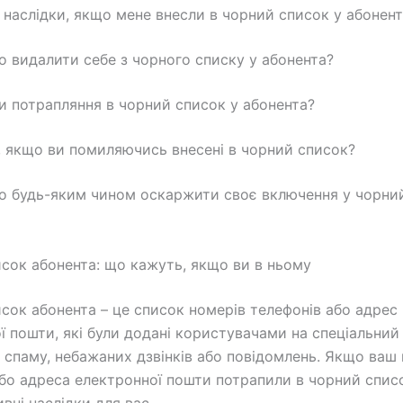
ь наслідки, якщо мене внесли в чорний список у абонен
 видалити себе з чорного списку у абонента?
и потрапляння в чорний список у абонента?
 якщо ви помиляючись внесені в чорний список?
 будь-яким чином оскаржити своє включення у чорний
сок абонента: що кажуть, якщо ви в ньому
сок абонента – це список номерів телефонів або адрес
ї пошти, які були додані користувачами на спеціальний
 спаму, небажаних дзвінків або повідомлень. Якщо ваш
бо адреса електронної пошти потрапили в чорний спис
вні наслідки для вас.