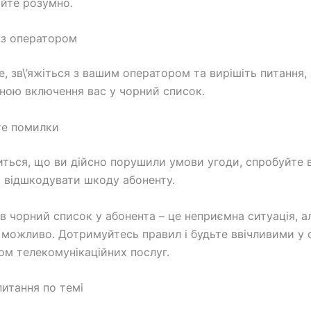
дійте розумно.
я з оператором
е, зв\’яжіться з вашим оператором та вирішіть питання,
ною включення вас у чорний список.
те помилки
ться, що ви дійсно порушили умови угоди, спробуйте 
 відшкодувати шкоду абоненту.
в чорний список у абонента – це неприємна ситуація, а
ї можливо. Дотримуйтесь правил і будьте ввічливими у с
ом телекомунікаційних послуг.
питання по темі