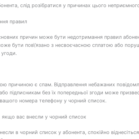
бонента, слід розібратися у причинах цього неприємног
ння правил
сновних причин може бути недотримання правил абонен
може бути пов\’язано з несвоєчасною сплатою або пор
 угоди.
ою причиною є спам. Відправлення небажаних повідом
або підписникам без їх попередньої згоди може призве
вашого номера телефону у чорний список.
 якщо вас внесли у чорний список
несли в чорний список у абонента, спокійно віднесіться