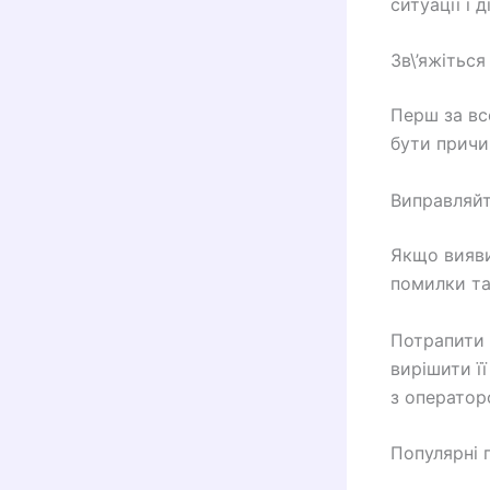
ситуації і 
Зв\’яжітьс
Перш за вс
бути причи
Виправляй
Якщо вияви
помилки та
Потрапити 
вирішити ї
з оператор
Популярні 