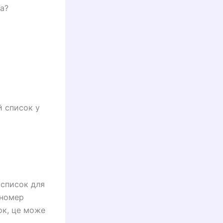
та?
 список у
 список для
 номер
ок, це може