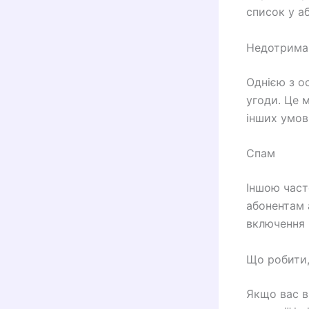
список у а
Недотрима
Однією з о
угоди. Це 
інших умов
Спам
Іншою част
абонентам 
включення 
Що робити,
Якщо вас в