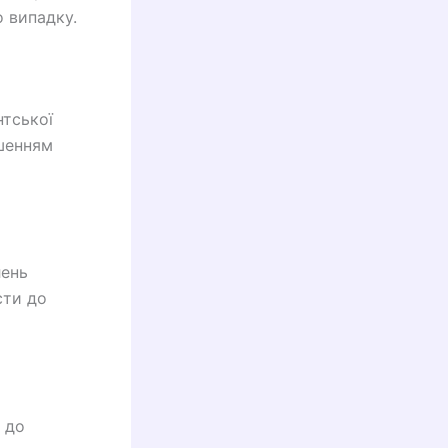
о випадку.
тської
ушенням
лень
сти до
 до