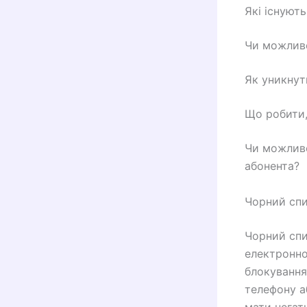
Які існуют
Чи можливо
Як уникнут
Що робити,
Чи можливо
абонента?
Чорний спи
Чорний спи
електронно
блокування
телефону а
мати негати