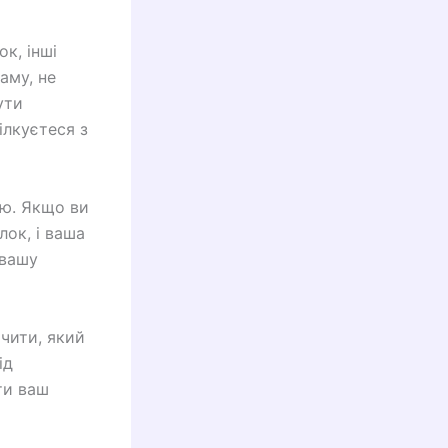
к, інші
аму, не
ути
ілкуєтеся з
ію. Якщо ви
ок, і ваша
 вашу
ачити, який
ід
ти ваш