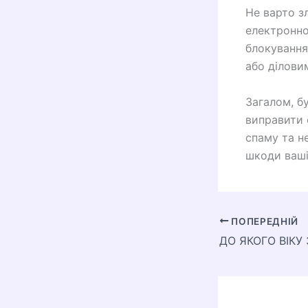
Не варто з
електронно
блокування
або ділови
Загалом, б
виправити 
спаму та н
шкоди ваші
ПОПЕРЕДНІЙ