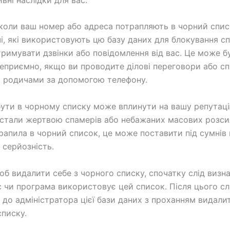
коли ваш номер або адреса потрапляють в чорний списо
і, які використовують цю базу даних для блокування сп
римувати дзвінки або повідомлення від вас. Це може б
еприємно, якщо ви проводите ділові переговори або сп
 родичами за допомогою телефону.
бути в чорному списку може вплинути на вашу репутац
стали жертвою спамерів або небажаних масових розсил
рапила в чорний список, це може поставити під сумнів
і серйозність.
об видалити себе з чорного списку, спочатку слід визн
с чи програма використовує цей список. Після цього сл
 до адміністратора цієї бази даних з проханням видали
списку.