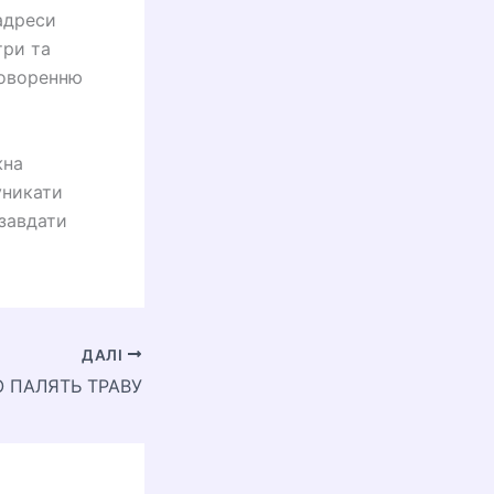
адреси
три та
говоренню
жна
уникати
 завдати
ДАЛІ
 ПАЛЯТЬ ТРАВУ