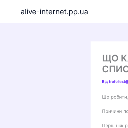
Перейти
alive-internet.pp.ua
до
вмісту
ЩО К
СПИС
Від
trefolies
Що робити,
Причини по
Перш ніж р