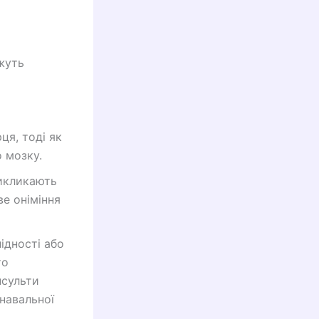
ожуть
ця, тоді як
 мозку.
викликають
ве оніміння
лідності або
то
нсульти
навальної