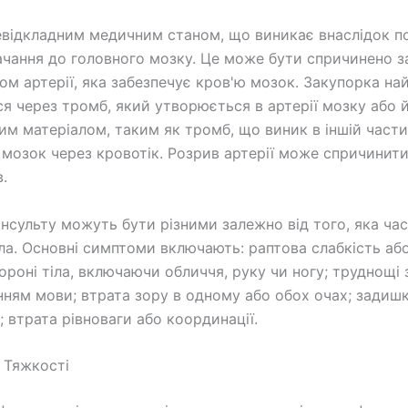
невідкладним медичним станом, що виникає внаслідок 
чання до головного мозку. Це може бути спричинено 
ом артерії, яка забезпечує кров'ю мозок. Закупорка на
ся через тромб, який утворюється в артерії мозку або 
им матеріалом, таким як тромб, що виник в іншій частин
 мозок через кровотік. Розрив артерії може спричинит
.
нсульту можуть бути різними залежно від того, яка ча
а. Основні симптоми включають: раптова слабкість або
тороні тіла, включаючи обличчя, руку чи ногу; труднощі
нням мови; втрата зору в одному або обох очах; задишк
; втрата рівноваги або координації.
 Тяжкості