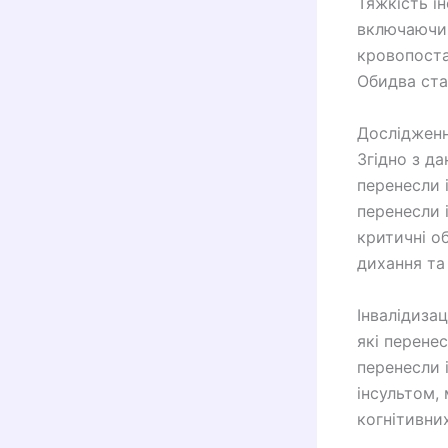
Тяжкість і
включаючи 
кровопоста
Обидва ста
Дослідження
Згідно з д
перенесли 
перенесли 
критичні об
дихання та 
Інвалідиза
які перенес
перенесли 
інсультом,
когнітивни