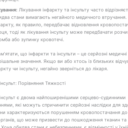
кування:
Лікування інфаркту та інсульту часто відрізняєт
идва стани вимагають негайного медичного втручання. 
фаркту, як правило, передбачає відновлення кровопоста
рця, тоді як лікування інсульту може передбачати розч
омба або зупинку кровотечі.
'ятати, що інфаркти та інсульти – це серйозні медичні 
рішальне значення. Якщо ви або хтось із близьких відчу
ркту чи інсульту, негайно зверніться до лікаря.
Інсульт: Порівняння Тяжкості
 інсульт є двома найпоширенішими серцево-судинними
нями, які можуть спричинити серйозні наслідки для зд
ани характеризуються порушенням кровопостачання до
рганів, що може призвести до пошкодження тканин та 
 Хоча обидва стани є небезпечними, є відмінності у їхн