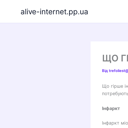
Перейти
alive-internet.pp.ua
до
вмісту
ЩО Г
Від
trefolies
Що гірше і
потребують
Інфаркт
Інфаркт мі