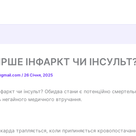
ІРШЕ ІНФАРКТ ЧИ ІНСУЛЬТ
t@gmail.com
/
26 Січня, 2025
нфаркт чи інсульт? Обидва стани є потенційно смертель
 негайного медичного втручання.
окарда трапляється, коли припиняється кровопостачанн