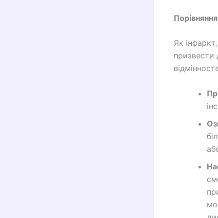
Порівняння
Як інфаркт
призвести д
відмінност
Пр
ін
Оз
бі
аб
На
см
пр
мо
ди