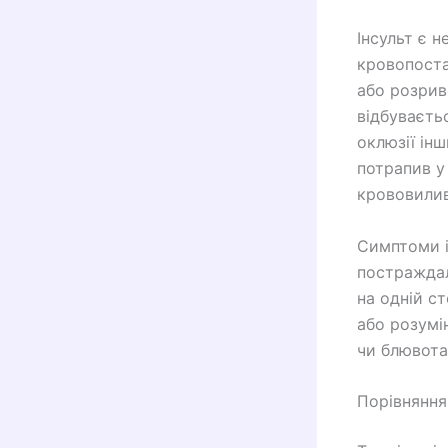
Інсульт є 
кровопоста
або розрив
відбуваєть
оклюзії інш
потрапив у
крововилив
Симптоми і
постраждал
на одній с
або розумі
чи блювота
Порівняння