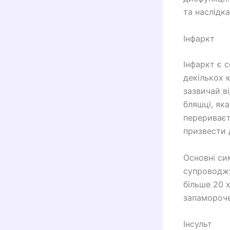
та наслідка
Інфаркт
Інфаркт є 
декількох 
зазвичай в
бляшці, яка
перериваєт
призвести 
Основні си
супроводжу
більше 20 х
запамороче
Інсульт