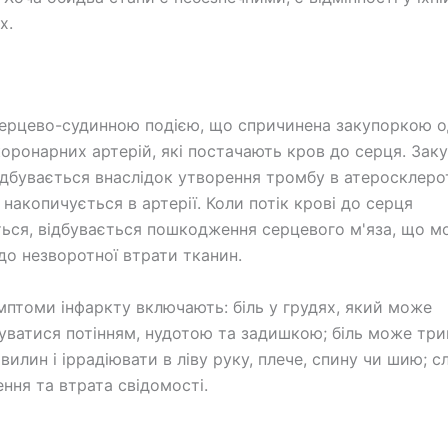
х.
серцево-судинною подією, що спричинена закупоркою од
коронарних артерій, які постачають кров до серця. Зак
ідбувається внаслідок утворення тромбу в атеросклеро
 накопичується в артерії. Коли потік крові до серця
ься, відбувається пошкодження серцевого м'яза, що м
до незворотної втрати тканин.
мптоми інфаркту включають: біль у грудях, який може
ватися потінням, нудотою та задишкою; біль може три
вилин і іррадіювати в ліву руку, плече, спину чи шию; сл
ння та втрата свідомості.