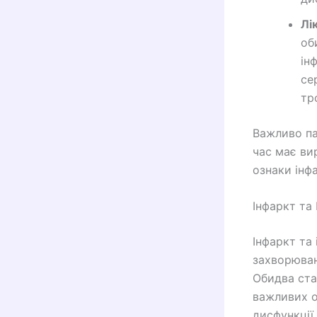
Лі
об
ін
се
тр
Важливо пам
час має ви
ознаки інфа
Інфаркт та 
Інфаркт та
захворюван
Обидва ст
важливих о
дисфункції.