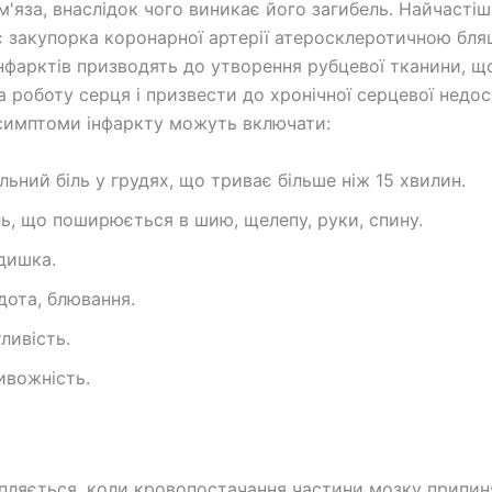
м'яза, внаслідок чого виникає його загибель. Найчасті
 закупорка коронарної артерії атеросклеротичною бля
інфарктів призводять до утворення рубцевої тканини, 
а роботу серця і призвести до хронічної серцевої недос
симптоми інфаркту можуть включати:
льний біль у грудях, що триває більше ніж 15 хвилин.
ль, що поширюється в шию, щелепу, руки, спину.
дишка.
дота, блювання.
тливість.
ивожність.
апляється, коли кровопостачання частини мозку припин