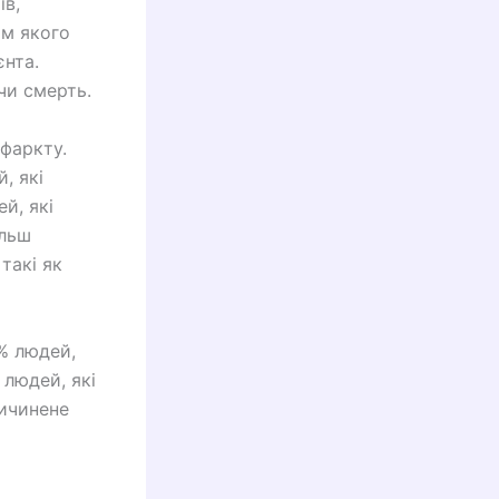
ів,
ом якого
єнта.
чи смерть.
нфаркту.
, які
й, які
ільш
такі як
0% людей,
 людей, які
ричинене