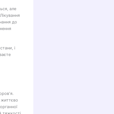
ься, але
Лікування
чання до
инення
стани, і
ваєте
оров'я.
 життєво
органної
ій тяжкості