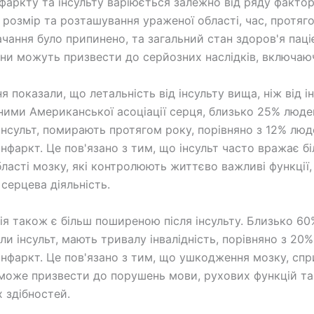
нфаркту та інсульту варіюється залежно від ряду фактор
розмір та розташування ураженої області, час, протяг
чання було припинено, та загальний стан здоров'я паці
ни можуть призвести до серйозних наслідків, включаю
 показали, що летальність від інсульту вища, ніж від і
аними Американської асоціації серця, близько 25% людей
інсульт, помирають протягом року, порівняно з 12% люде
інфаркт. Це пов'язано з тим, що інсульт часто вражає б
ласті мозку, які контролюють життєво важливі функції, 
серцева діяльність.
ція також є більш поширеною після інсульту. Близько 6
ли інсульт, мають тривалу інвалідність, порівняно з 20%
інфаркт. Це пов'язано з тим, що ушкодження мозку, сп
 може призвести до порушень мови, рухових функцій та
х здібностей.