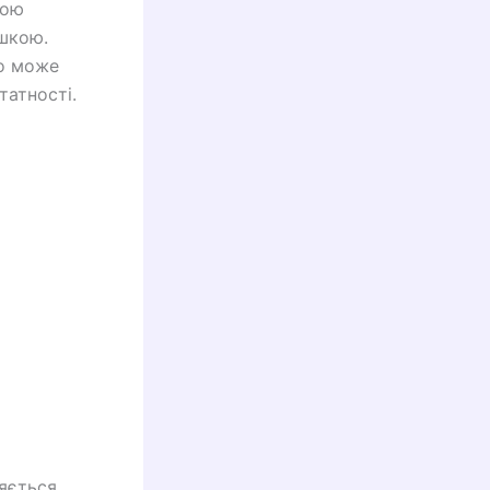
шою
шкою.
що може
татності.
яється,