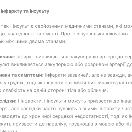
 інфаркту та інсульту
, так і інсульт є серйозними медичними станами, які м
о інвалідності та смерті. Проте існує кілька ключових
ей між цими двома станами:
ичина:
Інфаркт викликається закупоркою артерії до сер
сульт викликається закупоркою або розривом артерії до
наки та симптоми:
Інфаркти зазвичай, але не завжди, 
ль у грудях, тоді як інсульти зазвичай викликають рапто
о слабкість на одній стороні тіла або обличчя.
слідки:
І інфаркти, і інсульти можуть призвести до інва
ерті, але наслідки часто бувають різними. Інфаркти час
изводять до хронічної серцевої недостатності, тоді як і
жуть призвести до паралічу, труднощів з мовою або піз
сфункції.