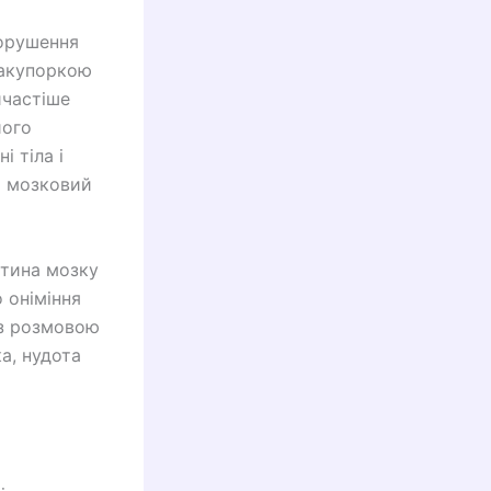
порушення
закупоркою
йчастіше
його
і тіла і
и мозковий
стина мозку
 оніміння
 з розмовою
а, нудота