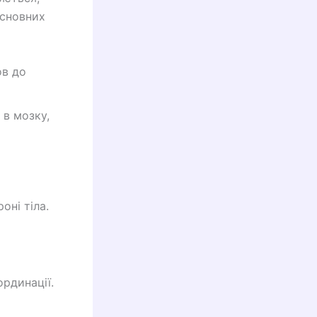
основних
ов до
 в мозку,
оні тіла.
ординації.