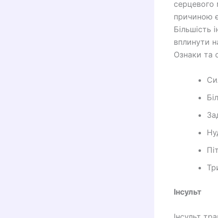
серцевого 
причиною є
Більшість 
вплинути н
Ознаки та 
Си
Бі
За
Ну
Пі
Тр
Інсульт
Інсульт тр