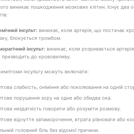
чого виникає пошкодження мозкових клітин. Існує два 
тів:
емічний інсульт:
виникає, коли артерія, що постачає кр
зку, блокується тромбом.
морагічний інсульт:
виникає, коли розривається артерія
 призводить до крововиливу.
симптоми інсульту можуть включати:
птова слабкість, оніміння або поколювання на одній стор
птове порушення зору на одне або обидва ока.
птова нездатність говорити або розуміти розмову.
птове відчуття запаморочення, втрата рівноваги або ко
льний головний біль без відомої причини.