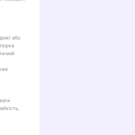
нієї або
упорка
тичній
оже
вати
абкість,