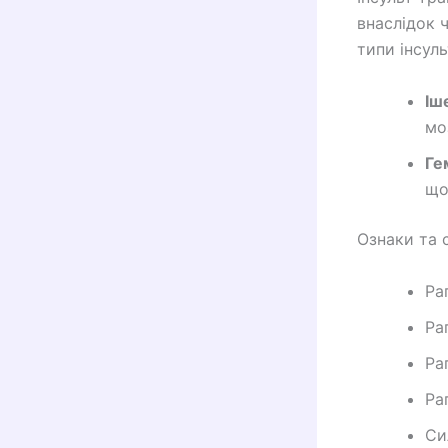
внаслідок 
типи інсуль
Іш
мо
Ге
що
Ознаки та 
Ра
Ра
Ра
Ра
Си