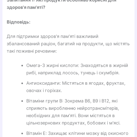
Запитання 1: Які продукти особливо корисні для
здоров'я пам'яті?
Відповідь:
Для підтримки здоров'я пам'яті важливий
збалансований раціон, багатий на продукти, що містять
такі поживні речовини:
Омега-3 жирні кислоти: Знаходяться в жирній
рибі, наприклад лосось, тунець і скумбрія.
Антиоксиданти: Містяться в ягодах, фруктах,
овочах і горіхах.
Вітаміни групи В: Зокрема В6, В9 і В12, які
сприяють виробленню нейротрансмітерів,
необхідних для пам'яті. Вони містяться в
цільнозернових продуктах, бобових і м'ясі.
Вітамін Е: Захищає клітини мозку від окисного