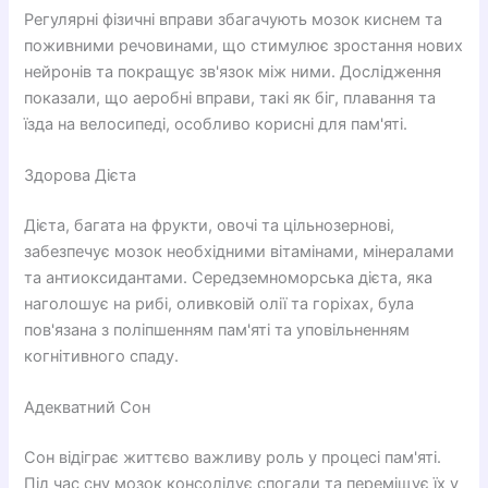
Регулярні фізичні вправи збагачують мозок киснем та
поживними речовинами, що стимулює зростання нових
нейронів та покращує зв'язок між ними. Дослідження
показали, що аеробні вправи, такі як біг, плавання та
їзда на велосипеді, особливо корисні для пам'яті.
Здорова Дієта
Дієта, багата на фрукти, овочі та цільнозернові,
забезпечує мозок необхідними вітамінами, мінералами
та антиоксидантами. Середземноморська дієта, яка
наголошує на рибі, оливковій олії та горіхах, була
пов'язана з поліпшенням пам'яті та уповільненням
когнітивного спаду.
Адекватний Сон
Сон відіграє життєво важливу роль у процесі пам'яті.
Під час сну мозок консолідує спогади та переміщує їх у