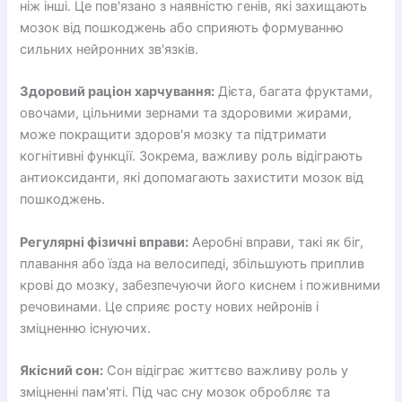
ніж інші. Це пов'язано з наявністю генів, які захищають
мозок від пошкоджень або сприяють формуванню
сильних нейронних зв'язків.
Здоровий раціон харчування:
Дієта, багата фруктами,
овочами, цільними зернами та здоровими жирами,
може покращити здоров'я мозку та підтримати
когнітивні функції. Зокрема, важливу роль відіграють
антиоксиданти, які допомагають захистити мозок від
пошкоджень.
Регулярні фізичні вправи:
Аеробні вправи, такі як біг,
плавання або їзда на велосипеді, збільшують приплив
крові до мозку, забезпечуючи його киснем і поживними
речовинами. Це сприяє росту нових нейронів і
зміцненню існуючих.
Якісний сон:
Сон відіграє життєво важливу роль у
зміцненні пам'яті. Під час сну мозок обробляє та