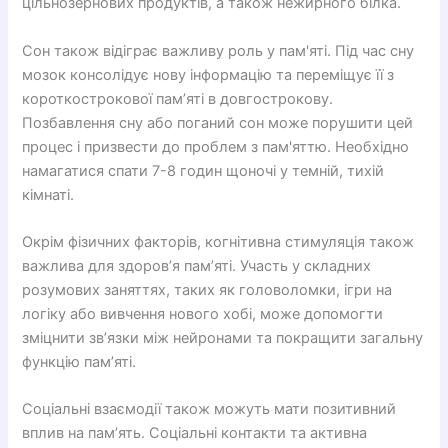
цільнозернових продуктів, а також нежирного білка.
Сон також відіграє важливу роль у пам'яті. Під час сну
мозок консолідує нову інформацію та переміщує її з
короткострокової пам’яті в довгострокову.
Позбавлення сну або поганий сон може порушити цей
процес і призвести до проблем з пам'яттю. Необхідно
намагатися спати 7-8 годин щоночі у темній, тихій
кімнаті.
Окрім фізичних факторів, когнітивна стимуляція також
важлива для здоров’я пам’яті. Участь у складних
розумових заняттях, таких як головоломки, ігри на
логіку або вивчення нового хобі, може допомогти
зміцнити зв’язки між нейронами та покращити загальну
функцію пам’яті.
Соціальні взаємодії також можуть мати позитивний
вплив на пам’ять. Соціальні контакти та активна