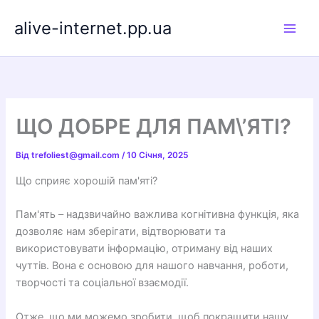
Перейти
alive-internet.pp.ua
до
вмісту
ЩО ДОБРЕ ДЛЯ ПАМ\’ЯТІ?
Від
trefoliest@gmail.com
/
10 Січня, 2025
Що сприяє хорошій пам'яті?
Пам'ять – надзвичайно важлива когнітивна функція, яка
дозволяє нам зберігати, відтворювати та
використовувати інформацію, отриману від наших
чуттів. Вона є основою для нашого навчання, роботи,
творчості та соціальної взаємодії.
Отже, що ми можемо зробити, щоб покращити нашу